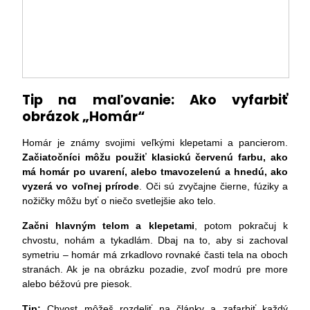
Tip na maľovanie: Ako vyfarbiť
obrázok „Homár“
Homár je známy svojimi veľkými klepetami a pancierom.
Začiatočníci môžu použiť klasickú červenú farbu, ako
má homár po uvarení, alebo tmavozelenú a hnedú, ako
vyzerá vo voľnej prírode
. Oči sú zvyčajne čierne, fúziky a
nožičky môžu byť o niečo svetlejšie ako telo.
Začni hlavným telom a klepetami
, potom pokračuj k
chvostu, nohám a tykadlám. Dbaj na to, aby si zachoval
symetriu – homár má zrkadlovo rovnaké časti tela na oboch
stranách. Ak je na obrázku pozadie, zvoľ modrú pre more
alebo béžovú pre piesok.
Tip:
Chvost môžeš rozdeliť na články a zafarbiť každý