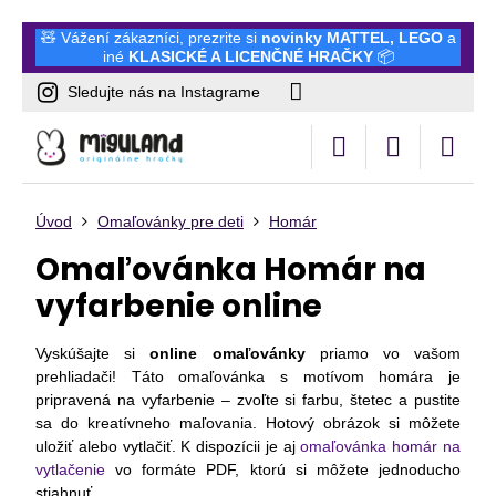
🧸 Vážení zákazníci, prezrite si
novinky
MATTEL
,
LEGO
a
iné
KLASICKÉ A LICENČNÉ HRAČKY
📦
Sledujte nás na Instagrame
Úvod
Omaľovánky pre deti
Homár
Omaľovánka Homár na
vyfarbenie online
Vyskúšajte si
online omaľovánky
priamo vo vašom
prehliadači! Táto omaľovánka s motívom homára je
pripravená na vyfarbenie – zvoľte si farbu, štetec a pustite
sa do kreatívneho maľovania. Hotový obrázok si môžete
uložiť alebo vytlačiť. K dispozícii je aj
omaľovánka homár na
vytlačenie
vo formáte PDF, ktorú si môžete jednoducho
stiahnuť.