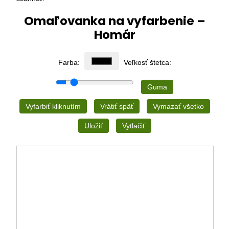
Omaľovanka na vyfarbenie –
Homár
Farba:
Veľkosť štetca:
Guma
Vyfarbiť kliknutím
Vrátiť späť
Vymazať všetko
Uložiť
Vytlačiť