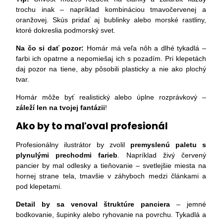
trochu inak – napríklad kombináciou tmavočervenej a
oranžovej. Skús pridať aj bublinky alebo morské rastliny,
ktoré dokreslia podmorský svet.
Na čo si dať pozor:
Homár má veľa nôh a dlhé tykadlá –
farbi ich opatrne a nepomiešaj ich s pozadím. Pri klepetách
daj pozor na tiene, aby pôsobili plasticky a nie ako plochý
tvar.
Homár môže byť realistický alebo úplne rozprávkový –
záleží len na tvojej fantázii
!
Ako by to maľoval profesionál
Profesionálny ilustrátor by zvolil
premyslenú paletu s
plynulými prechodmi farieb
. Napríklad živý červený
pancier by mal odlesky a tieňovanie – svetlejšie miesta na
hornej strane tela, tmavšie v záhyboch medzi článkami a
pod klepetami.
Detail by sa venoval štruktúre panciera
– jemné
bodkovanie, šupinky alebo ryhovanie na povrchu. Tykadlá a