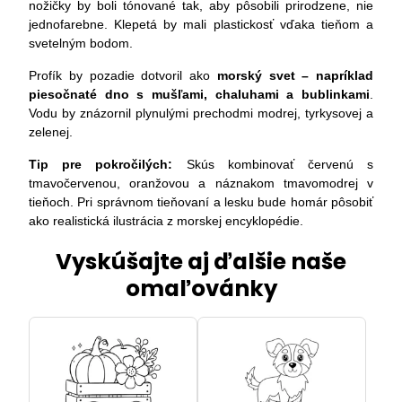
nožičky by boli tónované tak, aby pôsobili prirodzene, nie
jednofarebne. Klepetá by mali plastickosť vďaka tieňom a
svetelným bodom.
Profík by pozadie dotvoril ako
morský svet – napríklad
piesočnaté dno s mušľami, chaluhami a bublinkami
.
Vodu by znázornil plynulými prechodmi modrej, tyrkysovej a
zelenej.
Tip pre pokročilých:
Skús kombinovať červenú s
tmavočervenou, oranžovou a náznakom tmavomodrej v
tieňoch. Pri správnom tieňovaní a lesku bude homár pôsobiť
ako realistická ilustrácia z morskej encyklopédie.
Vyskúšajte aj ďalšie naše
omaľovánky