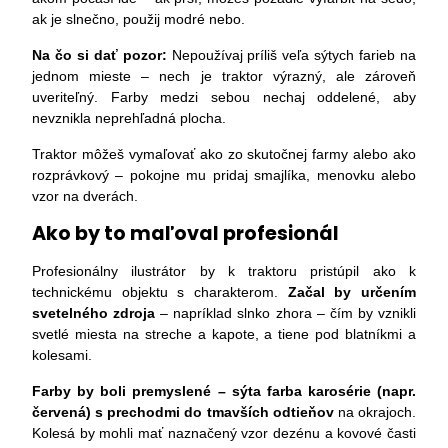
ak je slnečno, použij modré nebo.
Na čo si dať pozor:
Nepoužívaj príliš veľa sýtych farieb na
jednom mieste – nech je traktor výrazný, ale zároveň
uveriteľný. Farby medzi sebou nechaj oddelené, aby
nevznikla neprehľadná plocha.
Traktor môžeš vymaľovať ako zo skutočnej farmy alebo ako
rozprávkový – pokojne mu pridaj smajlíka, menovku alebo
vzor na dverách.
Ako by to maľoval profesionál
Profesionálny ilustrátor by k traktoru pristúpil ako k
technickému objektu s charakterom.
Začal by určením
svetelného zdroja
– napríklad slnko zhora – čím by vznikli
svetlé miesta na streche a kapote, a tiene pod blatníkmi a
kolesami.
Farby by boli premyslené – sýta farba karosérie (napr.
červená) s prechodmi do tmavších odtieňov
na okrajoch.
Kolesá by mohli mať naznačený vzor dezénu a kovové časti