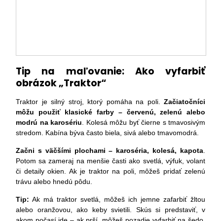
Tip na maľovanie: Ako vyfarbiť
obrázok „Traktor“
Traktor je silný stroj, ktorý pomáha na poli.
Začiatočníci
môžu použiť klasické farby – červenú, zelenú alebo
modrú na karosériu
. Kolesá môžu byť čierne s tmavosivým
stredom. Kabína býva často biela, sivá alebo tmavomodrá.
Začni s väčšími plochami – karoséria, kolesá, kapota
.
Potom sa zameraj na menšie časti ako svetlá, výfuk, volant
či detaily okien. Ak je traktor na poli, môžeš pridať zelenú
trávu alebo hnedú pôdu.
Tip:
Ak má traktor svetlá, môžeš ich jemne zafarbiť žltou
alebo oranžovou, ako keby svietili. Skús si predstaviť, v
akom počasí ide – ak prší, môžeš pozadie vyfarbiť na šedo,