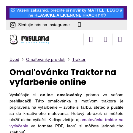
🧸 Vážení zákazníci, prezrite si
novinky
MATTEL
,
LEGO
a
iné
KLASICKÉ A LICENČNÉ HRAČKY
📦
Sledujte nás na Instagrame
Úvod
Omaľovánky pre deti
Traktor
Omaľovánka Traktor na
vyfarbenie online
Vyskúšajte si
online omaľovánky
priamo vo vašom
prehliadači! Táto omaľovánka s motívom traktora je
pripravená na vyfarbenie – zvoľte si farbu, štetec a pustite
sa do kreatívneho maľovania. Hotový obrázok si môžete
uložiť alebo vytlačiť. K dispozícii je aj
omaľovánka traktor na
vytlačenie
vo formáte PDF, ktorú si môžete jednoducho
stiahnuť.