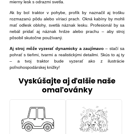
mierny lesk s odrazmi svetla.
Ak by bol traktor v pohybe, profík by naznačil aj trošku
rozmazanú pôdu alebo víriaci prach. Okná kabíny by mohli
mať odlesk oblohy, svetlá náznak lesku. Profesionál by sa
nebál pridať aj náznak hrdze alebo prachu – aby stroj
pôsobil skutočne používaný.
Aj stroj môže vyzerať dynamicky a zaujímavo
– stačí sa
pohrať s tieňmi, tvarmi a realistickými detailmi. Skús to aj ty
– a tvoj traktor bude vyzerať ako z ilustrácie
poľnohospodárskej knižky!
Vyskúšajte aj ďalšie naše
omaľovánky