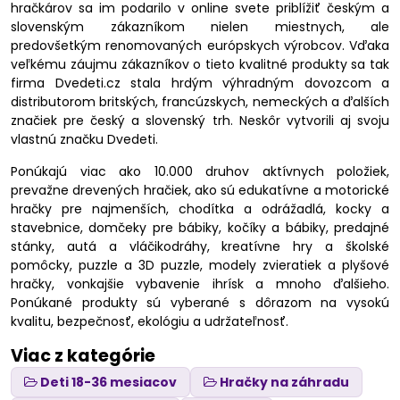
hračkárov sa im podarilo v online svete priblížiť českým a
slovenským zákazníkom nielen miestnych, ale
predovšetkým renomovaných európskych výrobcov. Vďaka
veľkému záujmu zákazníkov o tieto kvalitné produkty sa tak
firma Dvedeti.cz stala hrdým výhradným dovozcom a
distributorom britských, francúzskych, nemeckých a ďalších
značiek pre český a slovenský trh. Neskôr vytvorili aj svoju
vlastnú značku Dvedeti.
Ponúkajú viac ako 10.000 druhov aktívnych položiek,
prevažne drevených hračiek, ako sú edukatívne a motorické
hračky pre najmenších, chodítka a odrážadlá, kocky a
stavebnice, domčeky pre bábiky, kočíky a bábiky, predajné
stánky, autá a vláčikodráhy, kreatívne hry a školské
pomôcky, puzzle a 3D puzzle, modely zvieratiek a plyšové
hračky, vonkajšie vybavenie ihrísk a mnoho ďalšieho.
Ponúkané produkty sú vyberané s dôrazom na vysokú
kvalitu, bezpečnosť, ekológiu a udržateľnosť.
Viac z kategórie
Deti 18-36 mesiacov
Hračky na záhradu