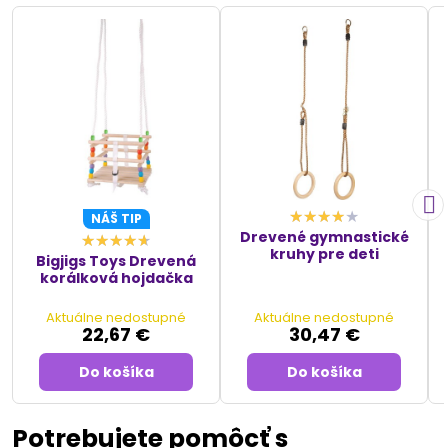
NÁŠ TIP
Drevené gymnastické
kruhy pre deti
Bigjigs Toys Drevená
korálková hojdačka
Aktuálne nedostupné
Aktuálne nedostupné
22,67 €
30,47 €
Do košíka
Do košíka
Potrebujete pomôcť s