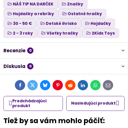
NÁŠ TIP NA DARČEK
Značky
Hojdačky a rebríky
Ostatné hračky
30 - 50 €
Detské ihrisko
Hojdačky
2 - 3 roky
Všetky hračky
2Kids Toys
Recenzie
0
Diskusia
0
Facebook
Twitter
Bluesky
Pinterest
Reddit
LinkedIn
WhatsApp
E-
mail
Predchádzajúci
Nasledujúci produkt
produkt
Tiež by sa vám mohlo páčiť: