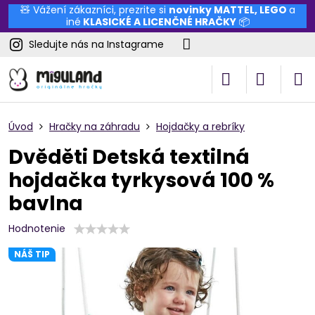
🧸 Vážení zákazníci, prezrite si
novinky
MATTEL
,
LEGO
a
iné
KLASICKÉ A LICENČNÉ HRAČKY
📦
Sledujte nás na Instagrame
Úvod
Hračky na záhradu
Hojdačky a rebríky
Dvěděti Detská textilná
hojdačka tyrkysová 100 %
bavlna
Hodnotenie
NÁŠ TIP