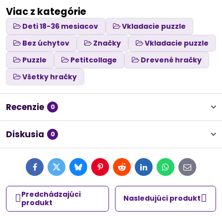
Viac z kategórie
Deti 18-36 mesiacov
Vkladacie puzzle
Bez úchytov
Značky
Vkladacie puzzle
Puzzle
Petitcollage
Drevené hračky
Všetky hračky
Recenzie
0
Diskusia
0
Facebook
Twitter
Bluesky
Pinterest
Reddit
LinkedIn
WhatsApp
E-
mail
Predchádzajúci
Nasledujúci produkt
produkt