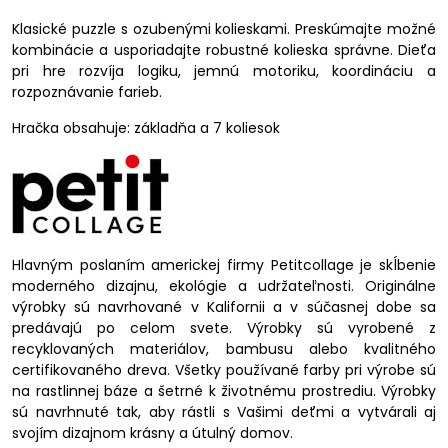
Klasické puzzle s ozubenými kolieskami. Preskúmajte možné
kombinácie a usporiadajte robustné kolieska správne. Dieťa
pri hre rozvíja logiku, jemnú motoriku, koordináciu a
rozpoznávanie farieb.
Hračka obsahuje: základňa a 7 koliesok
Hlavným poslaním americkej firmy Petitcollage je skĺbenie
moderného dizajnu, ekológie a udržateľnosti. Originálne
výrobky sú navrhované v Kalifornii a v súčasnej dobe sa
predávajú po celom svete. Výrobky sú vyrobené z
recyklovaných materiálov, bambusu alebo kvalitného
certifikovaného dreva. Všetky používané farby pri výrobe sú
na rastlinnej báze a šetrné k životnému prostrediu. Výrobky
sú navrhnuté tak, aby rástli s Vašimi deťmi a vytvárali aj
svojím dizajnom krásny a útulný domov.