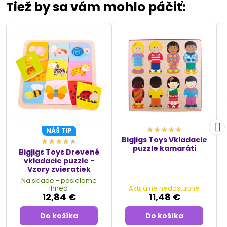
Tiež by sa vám mohlo páčiť:
NÁŠ TIP
Bigjigs Toys Vkladacie
puzzle kamaráti
Bigjigs Toys Drevené
vkladacie puzzle -
Vzory zvieratiek
Na sklade - posielame
ihneď
Aktuálne nedostupné
12,84 €
11,48 €
Do košíka
Do košíka