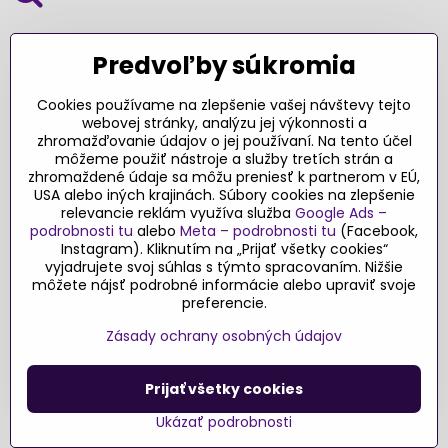
SLEDUJTE NÁS NA SOCIÁLNYCH SIEŤACH
Predvoľby súkromia
Cookies používame na zlepšenie vašej návštevy tejto
webovej stránky, analýzu jej výkonnosti a
zhromažďovanie údajov o jej používaní. Na tento účel
Ďakujeme za podporu
môžeme použiť nástroje a služby tretích strán a
zhromaždené údaje sa môžu preniesť k partnerom v EÚ,
Sme slovenský e-shop​. Fungujeme len
USA alebo iných krajinách. Súbory cookies na zlepšenie
vďaka vám – rodičom a všetkým, ktorí veria
relevancie reklám využíva služba
Google Ads –
v poctivý výber kvalitných hračiek s
podrobnosti tu
alebo
Meta – podrobnosti tu
(Facebook,
pridanou hodnotou​. Každý nákup na
Instagram). Kliknutím na „Prijať všetky cookies“
Originalnehracky​.sk je pre nás podporou a
vyjadrujete svoj súhlas s týmto spracovaním. Nižšie
môžete nájsť podrobné informácie alebo upraviť svoje
motiváciou prinášať hračky a produkty,
preferencie.
ktoré majú zmysel​.
Zásady ochrany osobných údajov
©
2026
Copyright
Predvoľby súkromia
Zásady ochrany osobných údajov
Prijať všetky cookies
Podmienky používania
Ukázať podrobnosti
Vytvorené pomocou:
BiznisWeb.sk