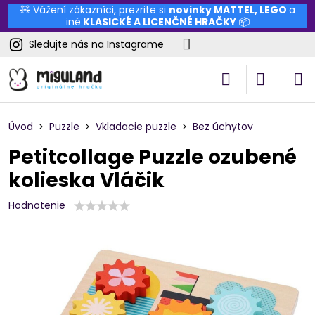
🧸 Vážení zákazníci, prezrite si
novinky
MATTEL
,
LEGO
a
iné
KLASICKÉ A LICENČNÉ HRAČKY
📦
Sledujte nás na Instagrame
Úvod
Puzzle
Vkladacie puzzle
Bez úchytov
Petitcollage Puzzle ozubené
kolieska Vláčik
Hodnotenie