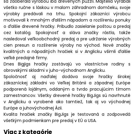
sa zaoberala výrobou iba drevených puzzlí. Majitelia vyrábali
všetko ručne s láskou v malom záhradnom domčeku, svoje
výrobky predávali na trhu. Spokojní zákazníci výrobcu
motivovali k mnohým ďalším nápadom a rozšíreniu ponuky
o ďalšie drevené hračky. Pribudlo zasielanie poštou a predaj
cez katalóg. Spokojnosť a sláva značky rástla, takže
nasledoval veľkoobchodný predaj a pre udržanie výrobných
cien presun a rozšírenie výroby na východ. Nové značky
kvalitných a nápaditých hračiek si v Anglicku všimli ďalšie
veľké predajné firmy.
Dnes Bigjigs hračky zostávajú vo vlastníctve rodiny s
obrovskými skladmi v juho-východnom Anglicku.
Spoločnosť aj naďalej dodáva svoje hračky širokej
zákazníckej základni vo Veľkej Británii a západnej Európe
podporená lojálnym, oddaným a tvrdo pracujúcim tímom
zamestnancov. Všetky drevené hračky BigJigs sú navrhnuté
v Anglicku a vyrobené ako tamtiež, tak aj vo východnej
Európe a juhovýchodnej Ázii.
Kvalita hračiek značky BigJigs je testovaná a zodpovedá
všetkým podmienkam pre predaj v EÚ a USA.
Viac z kategórie