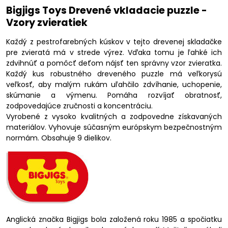
Bigjigs Toys Drevené vkladacie puzzle -
Vzory zvieratiek
Každý z pestrofarebných kúskov v tejto drevenej skladačke
pre zvieratá má v strede výrez. Vďaka tomu je ľahké ich
zdvihnúť a pomôcť deťom nájsť ten správny vzor zvieratka.
Každý kus robustného dreveného puzzle má veľkorysú
veľkosť, aby malým rukám uľahčilo zdvíhanie, uchopenie,
skúmanie a výmenu. Pomáha rozvíjať obratnosť,
zodpovedajúce zručnosti a koncentráciu.
Vyrobené z vysoko kvalitných a zodpovedne získavaných
materiálov. Vyhovuje súčasným európskym bezpečnostným
normám. Obsahuje 9 dielikov.
Anglická značka Bigjigs bola založená roku 1985 a spočiatku