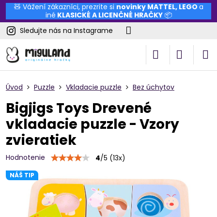
🧸 Vážení zákazníci, prezrite si
novinky
MATTEL
,
LEGO
a
iné
KLASICKÉ A LICENČNÉ HRAČKY
📦
Sledujte nás na Instagrame
Úvod
Puzzle
Vkladacie puzzle
Bez úchytov
Bigjigs Toys Drevené
vkladacie puzzle - Vzory
zvieratiek
Hodnotenie
4
/
5
(
13
x)
NÁŠ TIP