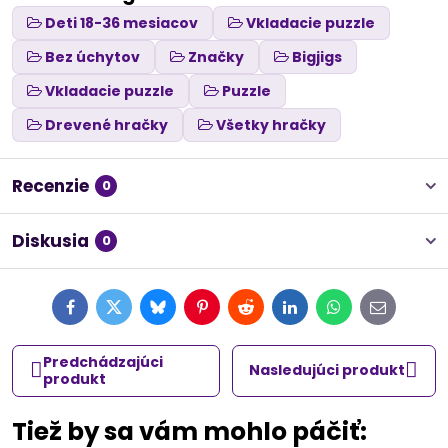
Deti 18-36 mesiacov
Vkladacie puzzle
Bez úchytov
Značky
Bigjigs
Vkladacie puzzle
Puzzle
Drevené hračky
Všetky hračky
Recenzie
0
Diskusia
0
Facebook
Twitter
Bluesky
Pinterest
Reddit
LinkedIn
WhatsApp
E-
mail
Predchádzajúci
Nasledujúci produkt
produkt
Tiež by sa vám mohlo páčiť: