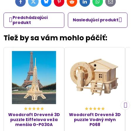
Facebook
Twitter
Bluesky
Pinterest
Reddit
LinkedIn
WhatsApp
E-
mail
Predchádzajúci
Nasledujúci produkt
produkt
Tiež by sa vám mohlo páčiť:
Woodcraft Drevené 3D
Woodcraft Drevené 3D
puzzle Eiffelova veža
puzzle Vodný mlyn
menšia G-P030A
P068