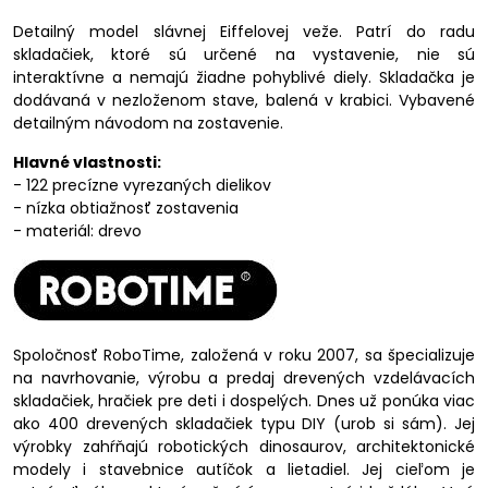
Detailný model slávnej Eiffelovej veže. Patrí do radu
skladačiek, ktoré sú určené na vystavenie, nie sú
interaktívne a nemajú žiadne pohyblivé diely. Skladačka je
dodávaná v nezloženom stave, balená v krabici. Vybavené
detailným návodom na zostavenie.
Hlavné vlastnosti:
- 122 precízne vyrezaných dielikov
- nízka obtiažnosť zostavenia
- materiál: drevo
Spoločnosť RoboTime, založená v roku 2007, sa špecializuje
na navrhovanie, výrobu a predaj drevených vzdelávacích
skladačiek, hračiek pre deti i dospelých. Dnes už ponúka viac
ako 400 drevených skladačiek typu DIY (urob si sám). Jej
výrobky zahŕňajú robotických dinosaurov, architektonické
modely i stavebnice autíčok a lietadiel. Jej cieľom je