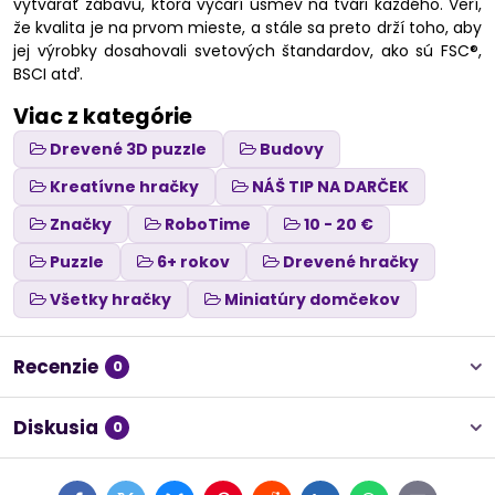
vytvárať zábavu, ktorá vyčarí úsmev na tvári každého. Verí,
že kvalita je na prvom mieste, a stále sa preto drží toho, aby
jej výrobky dosahovali svetových štandardov, ako sú FSC®,
BSCI atď.
Viac z kategórie
Drevené 3D puzzle
Budovy
Kreatívne hračky
NÁŠ TIP NA DARČEK
Značky
RoboTime
10 - 20 €
Puzzle
6+ rokov
Drevené hračky
Všetky hračky
Miniatúry domčekov
Recenzie
0
Diskusia
0