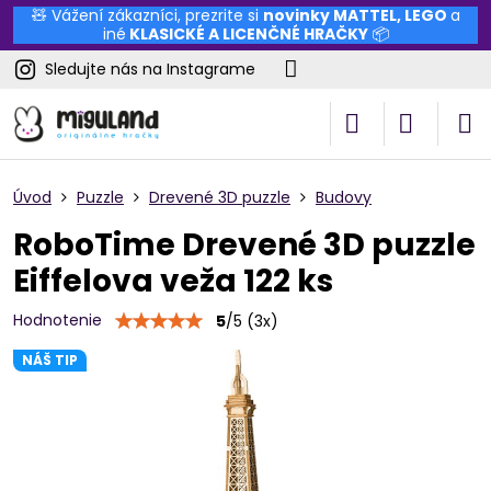
🧸 Vážení zákazníci, prezrite si
novinky
MATTEL
,
LEGO
a
iné
KLASICKÉ A LICENČNÉ HRAČKY
📦
Sledujte nás na Instagrame
Úvod
Puzzle
Drevené 3D puzzle
Budovy
RoboTime Drevené 3D puzzle
Eiffelova veža 122 ks
Hodnotenie
5
/
5
(
3
x)
NÁŠ TIP