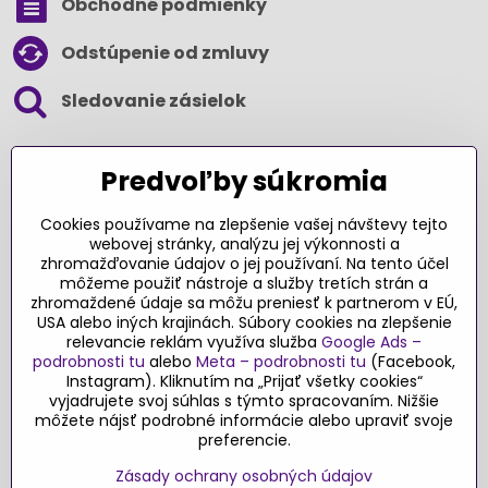
Obchodné podmienky
Odstúpenie od zmluvy
Sledovanie zásielok
SLEDUJTE NÁS NA SOCIÁLNYCH SIEŤACH
Predvoľby súkromia
Cookies používame na zlepšenie vašej návštevy tejto
webovej stránky, analýzu jej výkonnosti a
zhromažďovanie údajov o jej používaní. Na tento účel
Ďakujeme za podporu
môžeme použiť nástroje a služby tretích strán a
zhromaždené údaje sa môžu preniesť k partnerom v EÚ,
Sme slovenský e-shop​. Fungujeme len
USA alebo iných krajinách. Súbory cookies na zlepšenie
vďaka vám – rodičom a všetkým, ktorí veria
relevancie reklám využíva služba
Google Ads –
v poctivý výber kvalitných hračiek s
podrobnosti tu
alebo
Meta – podrobnosti tu
(Facebook,
pridanou hodnotou​. Každý nákup na
Instagram). Kliknutím na „Prijať všetky cookies“
Originalnehracky​.sk je pre nás podporou a
vyjadrujete svoj súhlas s týmto spracovaním. Nižšie
môžete nájsť podrobné informácie alebo upraviť svoje
motiváciou prinášať hračky a produkty,
preferencie.
ktoré majú zmysel​.
Zásady ochrany osobných údajov