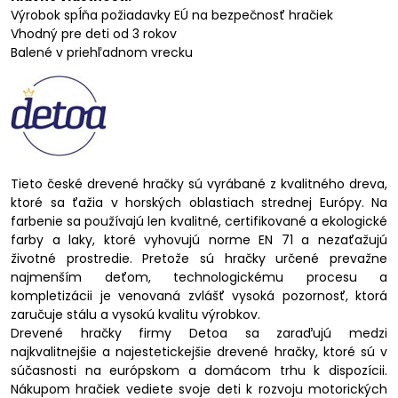
Výrobok spĺňa požiadavky EÚ na bezpečnosť hračiek
Vhodný pre deti od 3 rokov
Balené v priehľadnom vrecku
Tieto české drevené hračky sú vyrábané z kvalitného dreva,
ktoré sa ťažia v horských oblastiach strednej Európy. Na
farbenie sa používajú len kvalitné, certifikované a ekologické
farby a laky, ktoré vyhovujú norme EN 71 a nezaťažujú
životné prostredie. Pretože sú hračky určené prevažne
najmenším deťom, technologickému procesu a
kompletizácii je venovaná zvlášť vysoká pozornosť, ktorá
zaručuje stálu a vysokú kvalitu výrobkov.
Drevené hračky firmy Detoa sa zaraďujú medzi
najkvalitnejšie a najestetickejšie drevené hračky, ktoré sú v
súčasnosti na európskom a domácom trhu k dispozícii.
Nákupom hračiek vediete svoje deti k rozvoju motorických