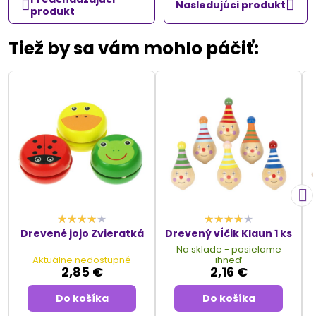
Nasledujúci produkt
produkt
Tiež by sa vám mohlo páčiť:
Drevené jojo Zvieratká
Drevený vĺčik Klaun 1 ks
Na sklade - posielame
Aktuálne nedostupné
ihneď
2,85 €
2,16 €
Do košíka
Do košíka