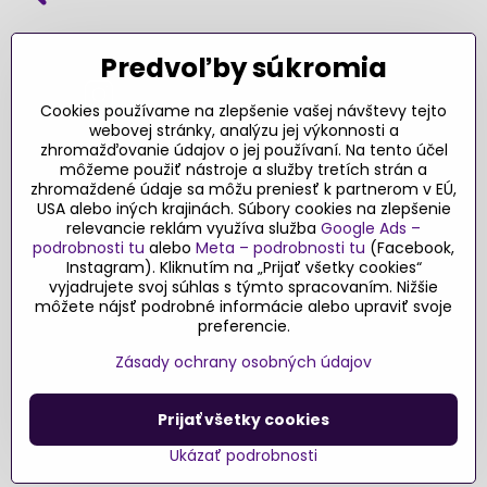
SLEDUJTE NÁS NA SOCIÁLNYCH SIEŤACH
Predvoľby súkromia
Cookies používame na zlepšenie vašej návštevy tejto
webovej stránky, analýzu jej výkonnosti a
zhromažďovanie údajov o jej používaní. Na tento účel
Ďakujeme za podporu
môžeme použiť nástroje a služby tretích strán a
zhromaždené údaje sa môžu preniesť k partnerom v EÚ,
Sme slovenský e-shop​. Fungujeme len
USA alebo iných krajinách. Súbory cookies na zlepšenie
vďaka vám – rodičom a všetkým, ktorí veria
relevancie reklám využíva služba
Google Ads –
v poctivý výber kvalitných hračiek s
podrobnosti tu
alebo
Meta – podrobnosti tu
(Facebook,
pridanou hodnotou​. Každý nákup na
Instagram). Kliknutím na „Prijať všetky cookies“
Originalnehracky​.sk je pre nás podporou a
vyjadrujete svoj súhlas s týmto spracovaním. Nižšie
môžete nájsť podrobné informácie alebo upraviť svoje
motiváciou prinášať hračky a produkty,
preferencie.
ktoré majú zmysel​.
Zásady ochrany osobných údajov
©
2026
Copyright
Predvoľby súkromia
Zásady ochrany osobných údajov
Prijať všetky cookies
Podmienky používania
Ukázať podrobnosti
Vytvorené pomocou:
BiznisWeb.sk