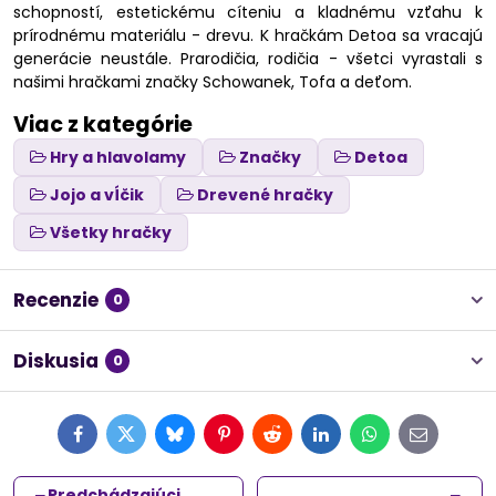
schopností, estetickému cíteniu a kladnému vzťahu k
prírodnému materiálu - drevu. K hračkám Detoa sa vracajú
generácie neustále. Prarodičia, rodičia - všetci vyrastali s
našimi hračkami značky Schowanek, Tofa a deťom.
Viac z kategórie
Hry a hlavolamy
Značky
Detoa
Jojo a vĺčik
Drevené hračky
Všetky hračky
Recenzie
0
Diskusia
0
Facebook
Twitter
Bluesky
Pinterest
Reddit
LinkedIn
WhatsApp
E-
mail
Predchádzajúci