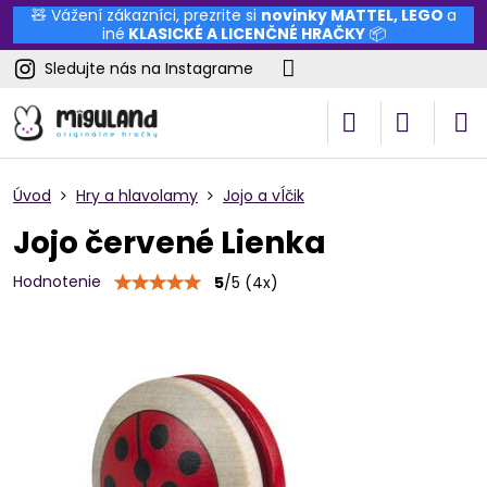
🧸 Vážení zákazníci, prezrite si
novinky
MATTEL
,
LEGO
a
iné
KLASICKÉ A LICENČNÉ HRAČKY
📦
Sledujte nás na Instagrame
Úvod
Hry a hlavolamy
Jojo a vĺčik
Jojo červené Lienka
Hodnotenie
5
/
5
(
4
x)