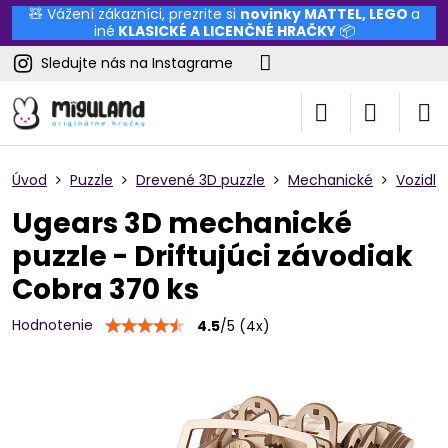
🧸 Vážení zákazníci, prezrite si
novinky
MATTEL
,
LEGO
a
iné
KLASICKÉ A LICENČNÉ HRAČKY
📦
Sledujte nás na Instagrame
Úvod
Puzzle
Drevené 3D puzzle
Mechanické
Vozidlá
Ugears 3D mechanické
puzzle - Driftujúci závodiak
Cobra 370 ks
Hodnotenie
4.5
/
5
(
4
x)