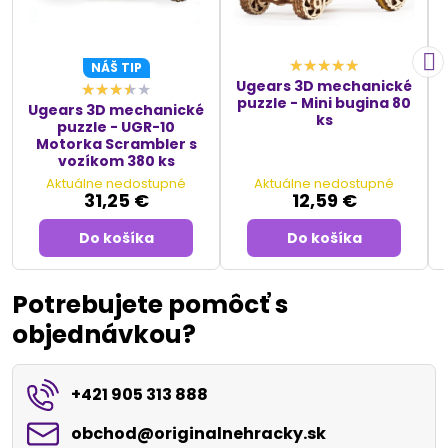
NÁŠ TIP
Ugears 3D mechanické
puzzle - Mini bugina 80
Ugears 3D mechanické
ks
puzzle - UGR-10
Motorka Scrambler s
vozíkom 380 ks
Aktuálne nedostupné
Aktuálne nedostupné
31,25 €
12,59 €
Do košíka
Do košíka
Potrebujete pomôcť s
objednávkou?
+421 905 313 888
obchod​@originalnehracky​.sk