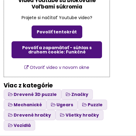
Videá Youtube sú blokované
Voľbami súkromia
Prajete si načítať Youtube video?
Povoliť tentokrát
Povoliť a zapamätať - súhlas s
druhom cookie: Funkčné
Otvoriť video v novom okne
Viac z kategórie
Drevené 3D puzzle
Značky
Mechanické
Ugears
Puzzle
Drevené hračky
Všetky hračky
Vozidlá