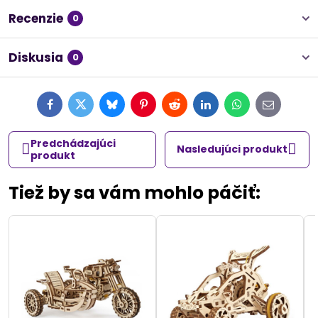
Recenzie
0
Diskusia
0
Facebook
Twitter
Bluesky
Pinterest
Reddit
LinkedIn
WhatsApp
E-
mail
Predchádzajúci
Nasledujúci produkt
produkt
Tiež by sa vám mohlo páčiť: