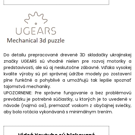
Do detailu prepracované drevené 3D skladačky ukrajinskej
značky UGEARS sú vhodné nielen pre rozvoj motoriky a
predstavivosti, ale sú aj neskutočne zábavné. Vďaka vysokej
kvalite výroby sú pri správnej údržbe modely po zostavení
plne funkčné a pohyblivé a umožňujú tak lepšie spoznať
tajomstvá mechaniky.
UPOZORNENIE: Pre správne fungovanie a bez problémovú
prevádzku je potrebné súčiastky, u ktorých je to uvedené v
návode (najmä osi), premazať voskom z obyčajnej sviečky,
aby bola rotácia vykonávaná s minimálnym trením.