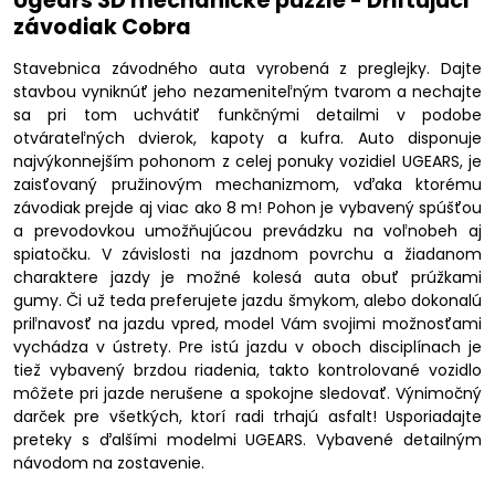
Ugears 3D mechanické puzzle - Driftujúci
závodiak Cobra
Stavebnica závodného auta vyrobená z preglejky. Dajte
stavbou vyniknúť jeho nezameniteľným tvarom a nechajte
sa pri tom uchvátiť funkčnými detailmi v podobe
otvárateľných dvierok, kapoty a kufra. Auto disponuje
najvýkonnejším pohonom z celej ponuky vozidiel UGEARS, je
zaisťovaný pružinovým mechanizmom, vďaka ktorému
závodiak prejde aj viac ako 8 m! Pohon je vybavený spúšťou
a prevodovkou umožňujúcou prevádzku na voľnobeh aj
spiatočku. V závislosti na jazdnom povrchu a žiadanom
charaktere jazdy je možné kolesá auta obuť prúžkami
gumy. Či už teda preferujete jazdu šmykom, alebo dokonalú
priľnavosť na jazdu vpred, model Vám svojimi možnosťami
vychádza v ústrety. Pre istú jazdu v oboch disciplínach je
tiež vybavený brzdou riadenia, takto kontrolované vozidlo
môžete pri jazde nerušene a spokojne sledovať. Výnimočný
darček pre všetkých, ktorí radi trhajú asfalt! Usporiadajte
preteky s ďalšími modelmi UGEARS. Vybavené detailným
návodom na zostavenie.