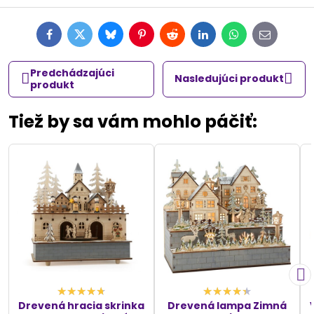
Facebook
Twitter
Bluesky
Pinterest
Reddit
LinkedIn
WhatsApp
E-
mail
Predchádzajúci
Nasledujúci produkt
produkt
Tiež by sa vám mohlo páčiť:
Drevená hracia skrinka
Drevená lampa Zimná