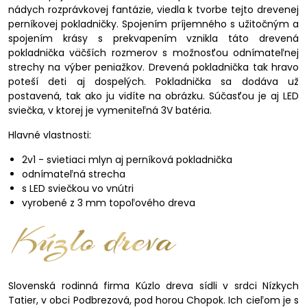
nádych rozprávkovej fantázie, viedla k tvorbe tejto drevenej
perníkovej pokladničky. Spojením príjemného s užitočným a
spojením krásy s prekvapením vznikla táto drevená
pokladnička väčších rozmerov s možnosťou odnímateľnej
strechy na výber peniažkov. Drevená pokladnička tak hravo
poteší deti aj dospelých. Pokladnička sa dodáva už
postavená, tak ako ju vidíte na obrázku. Súčasťou je aj LED
sviečka, v ktorej je vymeniteľná 3V batéria.
Hlavné vlastnosti:
2v1 - svietiaci mlyn aj perníková pokladnička
odnímateľná strecha
s LED sviečkou vo vnútri
vyrobené z 3 mm topoľového dreva
Slovenská rodinná firma Kúzlo dreva sídli v srdci Nízkych
Tatier, v obci Podbrezová, pod horou Chopok. Ich cieľom je s