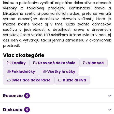
láskou a potešením vyrábať originálne dekoratívne drevené
výrobky z topoľovej preglejky. Kombinácia dreva a
blikajúceho svetla si podmanila ich srdce, preto sa venujú
výrobe drevených domčekov rôznych veľkostí, ktoré je
možné krásne vidieť aj v tme. Kúzlo týchto domčekov
spočíva v jedinečnosti a detailnosti dreva a drevených
výrezkov, ktoré vďaka LED sviečkam krásne svietia v noci aj
cez deň a vytvárajú tak príjemnú atmosféru v akomkoľvek
prostredí.
Viac z kategórie
Značky
Drevené dekorácie
Vianoce
Pokladničky
Všetky hračky
Svietiace dekorácie
Kúzlo dreva
Recenzie
0
Diskusia
0