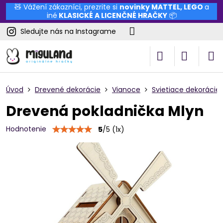
🧸 Vážení zákazníci, prezrite si
novinky
MATTEL
,
LEGO
a
iné
KLASICKÉ A LICENČNÉ HRAČKY
📦
Sledujte nás na Instagrame
Úvod
Drevené dekorácie
Vianoce
Svietiace dekorácie
Drevená pokladnička Mlyn
Hodnotenie
5
/
5
(
1
x)