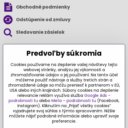
Obchodné podmienky
Odstúpenie od zmluvy
Sledovanie zásielok
SLEDUJTE NÁS NA SOCIÁLNYCH SIEŤACH
Predvoľby súkromia
Cookies používame na zlepšenie vašej návštevy tejto
webovej stránky, analýzu jej výkonnosti a
zhromažďovanie údajov o jej používaní. Na tento účel
Ďakujeme za podporu
môžeme použiť nástroje a služby tretích strán a
zhromaždené údaje sa môžu preniesť k partnerom v EÚ,
Sme slovenský e-shop​. Fungujeme len
USA alebo iných krajinách. Súbory cookies na zlepšenie
vďaka vám – rodičom a všetkým, ktorí veria
relevancie reklám využíva služba
Google Ads –
v poctivý výber kvalitných hračiek s
podrobnosti tu
alebo
Meta – podrobnosti tu
(Facebook,
pridanou hodnotou​. Každý nákup na
Instagram). Kliknutím na „Prijať všetky cookies“
Originalnehracky​.sk je pre nás podporou a
vyjadrujete svoj súhlas s týmto spracovaním. Nižšie
môžete nájsť podrobné informácie alebo upraviť svoje
motiváciou prinášať hračky a produkty,
preferencie.
ktoré majú zmysel​.