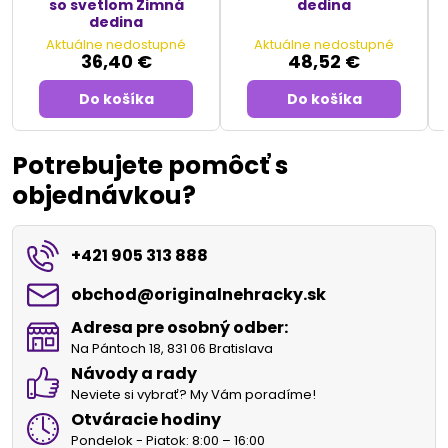
so svetlom Zimná
dedina
dedina
Aktuálne nedostupné
Aktuálne nedostupné
36,40 €
48,52 €
Do košíka
Do košíka
Potrebujete pomôcť s
objednávkou?
+421 905 313 888
obchod​@originalnehracky​.sk
Adresa pre osobný odber:
Na Pántoch 18, 831 06 Bratislava
Návody a rady
Neviete si vybrať? My Vám poradíme!
Otváracie hodiny
Pondelok - Piatok: 8:00 – 16:00