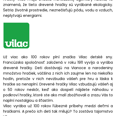
znamená, že tieto drevené hračky sú vyrábané ekologicky.
Šetria životné prostredie, neznečisťujú pôdu, vodu a vzduch,
neplytvajú energiami.
Už viac ako 100 rokov plní značka Vilac detské sny.
Francúzska spoločnosť založená v roku 1911 vyvíja a vyrába
drevené hračky. Deti dostávajú na Vianoce a narodeniny
množstvo hračiek, väčšina z nich ich zaujme len na niekoľko
hodín, pretože v nich nevzbudia vášeň pre hru a láska k
hračke sa nenaplní. Drevené hračky Vilac vzbudzujú vášeň aj
o 50 rokov neskôr, keď ako dospelí nájdete náhodou v
podkroví hračky, ktoré ste ako malí zbožňovali a zrazu Vás to
naplní nostalgiou a šťastím.
Vilac vyrába už 100 rokov ľúbezné príbehy medzi deťmi a
hračkami. A prečo ich deti tak milujú? To zostáva tajomstvo