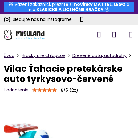
🧸 Vážení zákazníci, prezrite si
novinky
MATTEL
,
LEGO
a
iné
KLASICKÉ A LICENČNÉ HRAČKY
📦
Sledujte nás na Instagrame
Úvod
Hračky pre chlapcov
Drevené autá, autodráhy
F
Vilac Ťahacie pretekárske
auto tyrkysovo-červené
Hodnotenie
5
/
5
(
2
x)