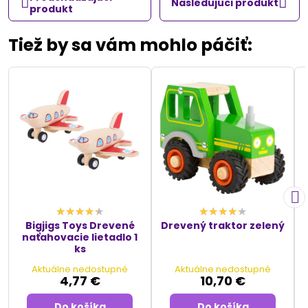
Nasledujúci produkt
produkt
Tiež by sa vám mohlo páčiť:
Bigjigs Toys Drevené
Drevený traktor zelený
naťahovacie lietadlo 1
ks
Aktuálne nedostupné
Aktuálne nedostupné
4,77 €
10,70 €
Do košíka
Do košíka