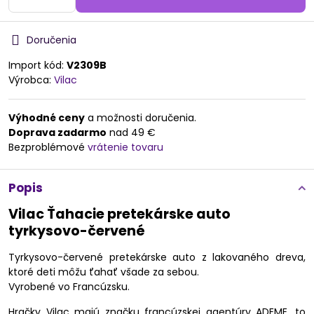
Doručenia
Import kód:
V2309B
Výrobca:
Vilac
Výhodné ceny
a možnosti doručenia.
Doprava zadarmo
nad 49 €
Bezproblémové
vrátenie tovaru
Popis
Vilac Ťahacie pretekárske auto
tyrkysovo-červené
Tyrkysovo-červené pretekárske auto z lakovaného dreva,
ktoré deti môžu ťahať všade za sebou.
Vyrobené vo Francúzsku.
Hračky Vilac majú značku francúzskej agentúry ADEME, to