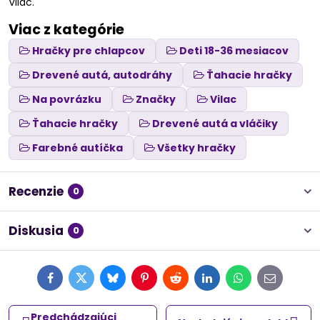
Vilac.
Viac z kategórie
Hračky pre chlapcov
Deti 18-36 mesiacov
Drevené autá, autodráhy
Ťahacie hračky
Na povrázku
Značky
Vilac
Ťahacie hračky
Drevené autá a vláčiky
Farebné autíčka
Všetky hračky
Recenzie
0
Diskusia
0
Facebook
Twitter
Bluesky
Pinterest
Reddit
LinkedIn
WhatsApp
E-
mail
Predchádzajúci