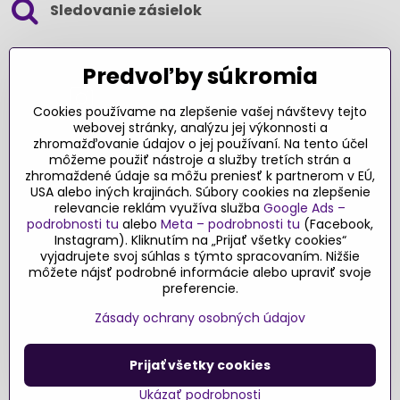
Sledovanie zásielok
SLEDUJTE NÁS NA SOCIÁLNYCH SIEŤACH
Predvoľby súkromia
Cookies používame na zlepšenie vašej návštevy tejto
webovej stránky, analýzu jej výkonnosti a
zhromažďovanie údajov o jej používaní. Na tento účel
Ďakujeme za podporu
môžeme použiť nástroje a služby tretích strán a
zhromaždené údaje sa môžu preniesť k partnerom v EÚ,
Sme slovenský e-shop​. Fungujeme len
USA alebo iných krajinách. Súbory cookies na zlepšenie
vďaka vám – rodičom a všetkým, ktorí veria
relevancie reklám využíva služba
Google Ads –
v poctivý výber kvalitných hračiek s
podrobnosti tu
alebo
Meta – podrobnosti tu
(Facebook,
pridanou hodnotou​. Každý nákup na
Instagram). Kliknutím na „Prijať všetky cookies“
Originalnehracky​.sk je pre nás podporou a
vyjadrujete svoj súhlas s týmto spracovaním. Nižšie
môžete nájsť podrobné informácie alebo upraviť svoje
motiváciou prinášať hračky a produkty,
preferencie.
ktoré majú zmysel​.
Zásady ochrany osobných údajov
©
2026
Copyright
Predvoľby súkromia
Zásady ochrany osobných údajov
Prijať všetky cookies
Podmienky používania
Ukázať podrobnosti