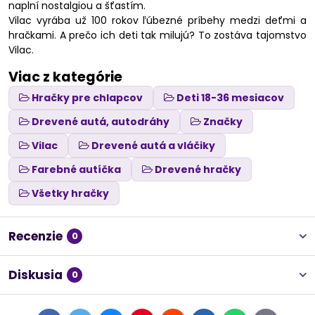
naplní nostalgiou a šťastím.
Vilac vyrába už 100 rokov ľúbezné príbehy medzi deťmi a
hračkami. A prečo ich deti tak milujú? To zostáva tajomstvo
Vilac.
Viac z kategórie
Hračky pre chlapcov
Deti 18-36 mesiacov
Drevené autá, autodráhy
Značky
Vilac
Drevené autá a vláčiky
Farebné autíčka
Drevené hračky
Všetky hračky
Recenzie
0
Diskusia
0