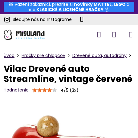
🧸 Vážení zákazníci, prezrite si
novinky
MATTEL
,
LEGO
a
iné
KLASICKÉ A LICENČNÉ HRAČKY
📦
Sledujte nás na Instagrame
Úvod
Hračky pre chlapcov
Drevené autá, autodráhy
F
Vilac Drevené auto
Streamline, vintage červené
Hodnotenie
4
/
5
(
3
x)