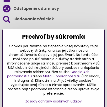
Odstúpenie od zmluvy
Sledovanie zásielok
SLEDUJTE NÁS NA SOCIÁLNYCH SIEŤACH
Predvoľby súkromia
Cookies používame na zlepšenie vašej návštevy tejto
webovej stránky, analýzu jej výkonnosti a
zhromažďovanie údajov o jej používaní. Na tento účel
Ďakujeme za podporu
môžeme použiť nástroje a služby tretích strán a
zhromaždené údaje sa môžu preniesť k partnerom v EÚ,
Sme slovenský e-shop​. Fungujeme len
USA alebo iných krajinách. Súbory cookies na zlepšenie
vďaka vám – rodičom a všetkým, ktorí veria
relevancie reklám využíva služba
Google Ads –
v poctivý výber kvalitných hračiek s
podrobnosti tu
alebo
Meta – podrobnosti tu
(Facebook,
pridanou hodnotou​. Každý nákup na
Instagram). Kliknutím na „Prijať všetky cookies“
Originalnehracky​.sk je pre nás podporou a
vyjadrujete svoj súhlas s týmto spracovaním. Nižšie
môžete nájsť podrobné informácie alebo upraviť svoje
motiváciou prinášať hračky a produkty,
preferencie.
ktoré majú zmysel​.
Zásady ochrany osobných údajov