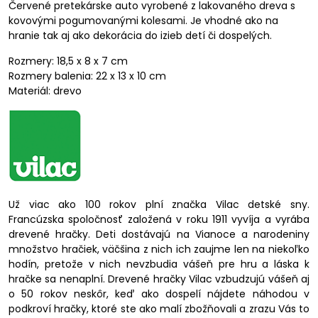
Červené pretekárske auto vyrobené z lakovaného dreva s
kovovými pogumovanými kolesami. Je vhodné ako na
hranie tak aj ako dekorácia do izieb detí či dospelých.
Rozmery: 18,5 x 8 x 7 cm
Rozmery balenia: 22 x 13 x 10 cm
Materiál: drevo
Už viac ako 100 rokov plní značka Vilac detské sny.
Francúzska spoločnosť založená v roku 1911 vyvíja a vyrába
drevené hračky. Deti dostávajú na Vianoce a narodeniny
množstvo hračiek, väčšina z nich ich zaujme len na niekoľko
hodín, pretože v nich nevzbudia vášeň pre hru a láska k
hračke sa nenaplní. Drevené hračky Vilac vzbudzujú vášeň aj
o 50 rokov neskôr, keď ako dospelí nájdete náhodou v
podkroví hračky, ktoré ste ako malí zbožňovali a zrazu Vás to