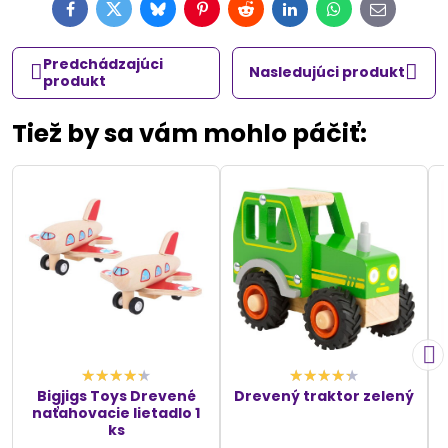
Facebook
Twitter
Bluesky
Pinterest
Reddit
LinkedIn
WhatsApp
E-
mail
Predchádzajúci
Nasledujúci produkt
produkt
Tiež by sa vám mohlo páčiť:
Bigjigs Toys Drevené
Drevený traktor zelený
naťahovacie lietadlo 1
ks