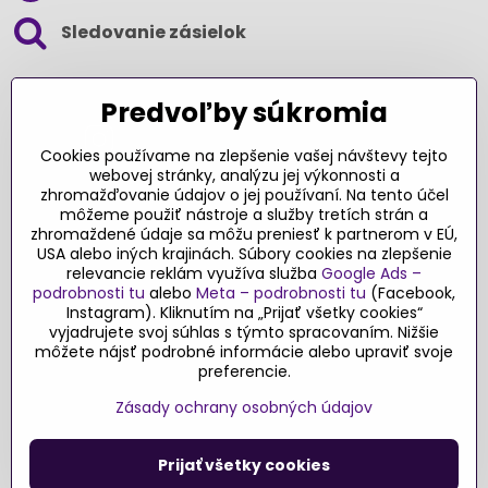
Sledovanie zásielok
SLEDUJTE NÁS NA SOCIÁLNYCH SIEŤACH
Predvoľby súkromia
Cookies používame na zlepšenie vašej návštevy tejto
webovej stránky, analýzu jej výkonnosti a
zhromažďovanie údajov o jej používaní. Na tento účel
Ďakujeme za podporu
môžeme použiť nástroje a služby tretích strán a
zhromaždené údaje sa môžu preniesť k partnerom v EÚ,
Sme slovenský e-shop​. Fungujeme len
USA alebo iných krajinách. Súbory cookies na zlepšenie
vďaka vám – rodičom a všetkým, ktorí veria
relevancie reklám využíva služba
Google Ads –
v poctivý výber kvalitných hračiek s
podrobnosti tu
alebo
Meta – podrobnosti tu
(Facebook,
pridanou hodnotou​. Každý nákup na
Instagram). Kliknutím na „Prijať všetky cookies“
Originalnehracky​.sk je pre nás podporou a
vyjadrujete svoj súhlas s týmto spracovaním. Nižšie
môžete nájsť podrobné informácie alebo upraviť svoje
motiváciou prinášať hračky a produkty,
preferencie.
ktoré majú zmysel​.
Zásady ochrany osobných údajov
©
2026
Copyright
Predvoľby súkromia
Zásady ochrany osobných údajov
Prijať všetky cookies
Podmienky používania