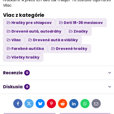
hračkami. A prečo ich deti tak milujú? To zostáva tajomstvo
Vilac.
Viac z kategórie
Hračky pre chlapcov
Deti 18-36 mesiacov
Drevené autá, autodráhy
Značky
Vilac
Drevené autá a vláčiky
Farebné autíčka
Drevené hračky
Všetky hračky
Recenzie
0
Diskusia
0
Facebook
Twitter
Bluesky
Pinterest
Reddit
LinkedIn
WhatsApp
E-
mail