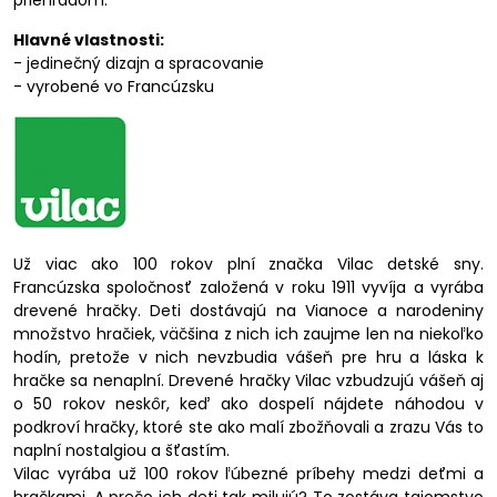
priehľadom.
Hlavné vlastnosti:
- jedinečný dizajn a spracovanie
- vyrobené vo Francúzsku
Už viac ako 100 rokov plní značka Vilac detské sny.
Francúzska spoločnosť založená v roku 1911 vyvíja a vyrába
drevené hračky. Deti dostávajú na Vianoce a narodeniny
množstvo hračiek, väčšina z nich ich zaujme len na niekoľko
hodín, pretože v nich nevzbudia vášeň pre hru a láska k
hračke sa nenaplní. Drevené hračky Vilac vzbudzujú vášeň aj
o 50 rokov neskôr, keď ako dospelí nájdete náhodou v
podkroví hračky, ktoré ste ako malí zbožňovali a zrazu Vás to
naplní nostalgiou a šťastím.
Vilac vyrába už 100 rokov ľúbezné príbehy medzi deťmi a