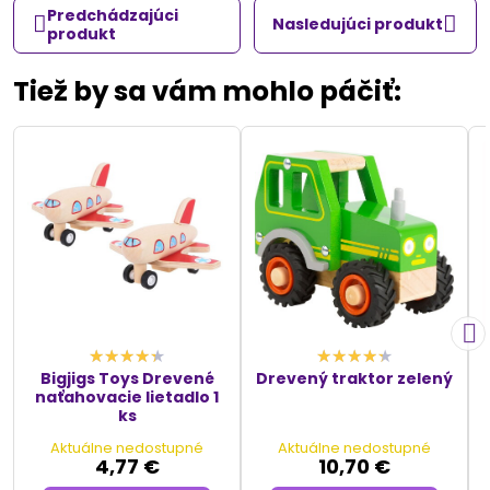
Predchádzajúci
Nasledujúci produkt
produkt
Tiež by sa vám mohlo páčiť:
Bigjigs Toys Drevené
Drevený traktor zelený
naťahovacie lietadlo 1
ks
Aktuálne nedostupné
Aktuálne nedostupné
4,77 €
10,70 €