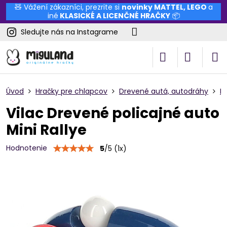
🧸 Vážení zákazníci, prezrite si
novinky
MATTEL
,
LEGO
a
iné
KLASICKÉ A LICENČNÉ HRAČKY
📦
Sledujte nás na Instagrame
Úvod
Hračky pre chlapcov
Drevené autá, autodráhy
F
Vilac Drevené policajné auto
Mini Rallye
Hodnotenie
5
/
5
(
1
x)