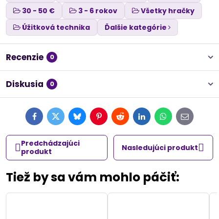
30 - 50 €
3 - 6 rokov
Všetky hračky
Úžitková technika
Ďalšie kategórie
Recenzie
0
Diskusia
0
Facebook
Twitter
Bluesky
Pinterest
Reddit
LinkedIn
WhatsApp
E-
mail
Predchádzajúci
Nasledujúci produkt
produkt
Tiež by sa vám mohlo páčiť: