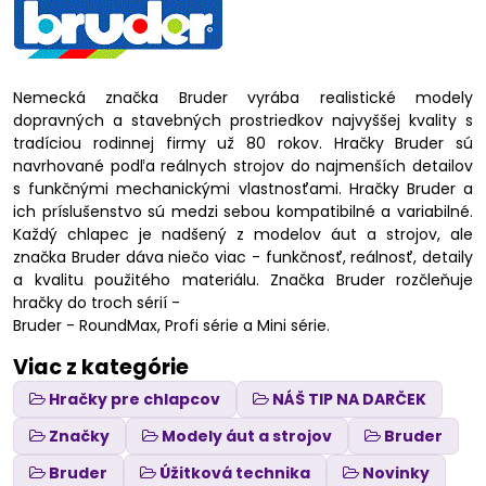
Nemecká značka Bruder vyrába realistické modely
dopravných a stavebných prostriedkov najvyššej kvality s
tradíciou rodinnej firmy už 80 rokov. Hračky Bruder sú
navrhované podľa reálnych strojov do najmenších detailov
s funkčnými mechanickými vlastnosťami. Hračky Bruder a
ich príslušenstvo sú medzi sebou kompatibilné a variabilné.
Každý chlapec je nadšený z modelov áut a strojov, ale
značka Bruder dáva niečo viac - funkčnosť, reálnosť, detaily
a kvalitu použitého materiálu. Značka Bruder rozčleňuje
hračky do troch sérií -
Bruder - RoundMax, Profi série a Mini série.
Viac z kategórie
Hračky pre chlapcov
NÁŠ TIP NA DARČEK
Značky
Modely áut a strojov
Bruder
Bruder
Úžitková technika
Novinky