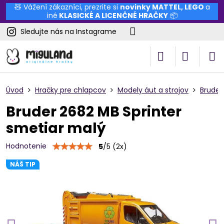
🧸 Vážení zákazníci, prezrite si
novinky
MATTEL
,
LEGO
a
iné
KLASICKÉ A LICENČNÉ HRAČKY
📦
Sledujte nás na Instagrame
Úvod
Hračky pre chlapcov
Modely áut a strojov
Bruder
Bruder 2682 MB Sprinter
smetiar malý
Hodnotenie
5
/
5
(
2
x)
NÁŠ TIP