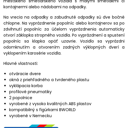
mestského smetiarskeho vozidla s malými smetiakmi či
kontajnermi alebo nádobami na odpadky.
Na vrecia na odpadky a zabudnuté odpadky sú dve bočné
chlopne. Na vyprázdnenie popolníc alebo kontajnerov sa po
zdvihnutí popolníc za účelom vyprázdnenia automaticky
otvorí záklopka stropného vozidla. Po vyprázdnení a spustení
popolníc sa klapka opäť uzavrie. Vozidlo sa vyprázdni
odomknutím a otvorením zadných výklopných dverí a
vyklopením karosérie vozidla.
Hlavné vlastnosti:
otváracie dvere
okná z priehľadného a tvrdeného plastu
vyklápacia korba
profilové pneumatiky
2 popolnice
vyrobené z vysoko kvalitných ABS plastov
kompatibilný s figúrkami BWORLD
vyrobené v Nemecku