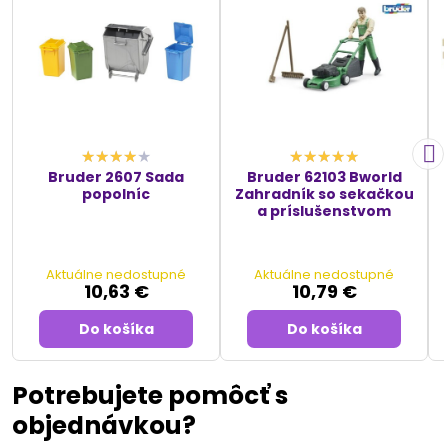
Bruder 2607 Sada
Bruder 62103 Bworld
popolníc
Zahradník so sekačkou
a príslušenstvom
Aktuálne nedostupné
Aktuálne nedostupné
10,63 €
10,79 €
Do košíka
Do košíka
Potrebujete pomôcť s
objednávkou?