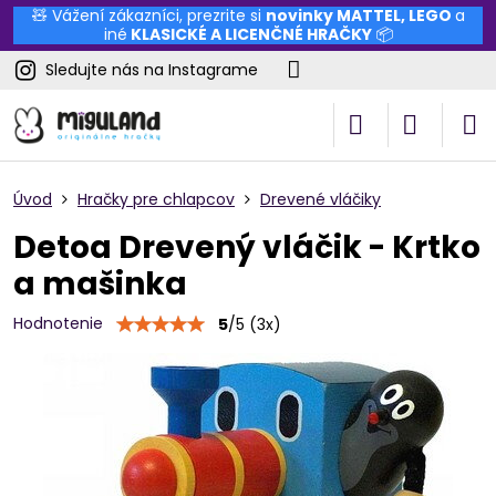
🧸 Vážení zákazníci, prezrite si
novinky
MATTEL
,
LEGO
a
iné
KLASICKÉ A LICENČNÉ HRAČKY
📦
Sledujte nás na Instagrame
Úvod
Hračky pre chlapcov
Drevené vláčiky
Detoa Drevený vláčik - Krtko
a mašinka
Hodnotenie
5
/
5
(
3
x)