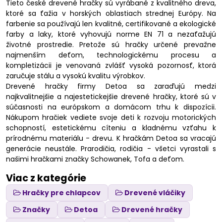
Tieto české drevené hračky sú vyrábané z kvalitného dreva,
ktoré sa ťažia v horských oblastiach strednej Európy. Na
farbenie sa používajú len kvalitné, certifikované a ekologické
farby a laky, ktoré vyhovujú norme EN 71 a nezaťažujú
životné prostredie. Pretože sú hračky určené prevažne
najmenším deťom, technologickému procesu a
kompletizácii je venovaná zvlášť vysoká pozornosť, ktorá
zaručuje stálu a vysokú kvalitu výrobkov.
Drevené hračky firmy Detoa sa zaraďujú medzi
najkvalitnejšie a najestetickejšie drevené hračky, ktoré sú v
súčasnosti na európskom a domácom trhu k dispozícii.
Nákupom hračiek vediete svoje deti k rozvoju motorických
schopností, estetickému cíteniu a kladnému vzťahu k
prírodnému materiálu - drevu. K hračkám Detoa sa vracajú
generácie neustále. Prarodičia, rodičia - všetci vyrastali s
našimi hračkami značky Schowanek, Tofa a deťom.
Viac z kategórie
Hračky pre chlapcov
Drevené vláčiky
Značky
Detoa
Drevené hračky