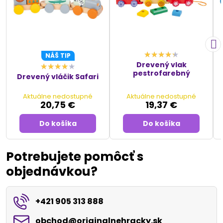
NÁŠ TIP
Drevený vlak
pestrofarebný
Drevený vláčik Safari
Aktuálne nedostupné
Aktuálne nedostupné
20,75 €
19,37 €
Do košíka
Do košíka
Potrebujete pomôcť s
objednávkou?
+421 905 313 888
obchod​@originalnehracky​.sk