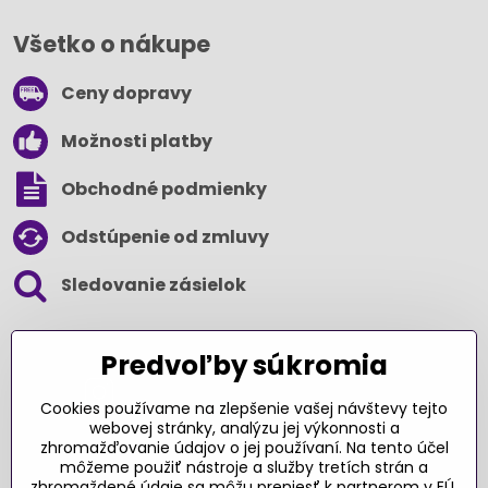
Všetko o nákupe
Ceny dopravy
Možnosti platby
Obchodné podmienky
Odstúpenie od zmluvy
Sledovanie zásielok
SLEDUJTE NÁS NA SOCIÁLNYCH SIEŤACH
Predvoľby súkromia
Cookies používame na zlepšenie vašej návštevy tejto
webovej stránky, analýzu jej výkonnosti a
zhromažďovanie údajov o jej používaní. Na tento účel
Ďakujeme za podporu
môžeme použiť nástroje a služby tretích strán a
zhromaždené údaje sa môžu preniesť k partnerom v EÚ,