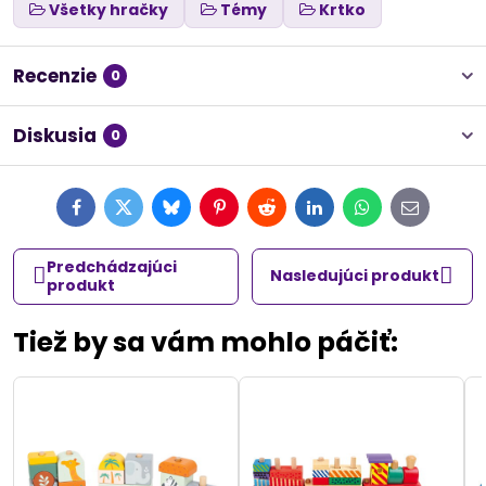
Všetky hračky
Témy
Krtko
Recenzie
0
Diskusia
0
Facebook
Twitter
Bluesky
Pinterest
Reddit
LinkedIn
WhatsApp
E-
mail
Predchádzajúci
Nasledujúci produkt
produkt
Tiež by sa vám mohlo páčiť: