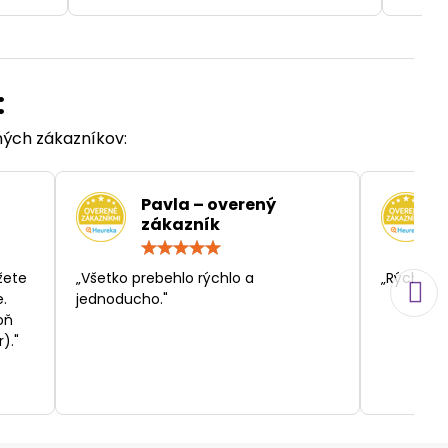
:
ených zákazníkov:
Pavla – overený
zákazník
otenie:
Hodnotenie:
5
/
žete
„Všetko prebehlo rýchlo a
„Rýchlosť
5
.
jednoducho."
oň
)."