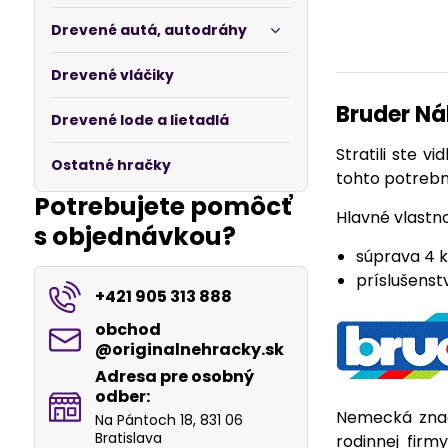
Drevené autá, autodráhy
Drevené vláčiky
Bruder Ná
Drevené lode a lietadlá
Stratili ste 
Ostatné hračky
tohto potrebn
Potrebujete pomôcť
Hlavné vlastno
s objednávkou?
súprava 4 
príslušenst
+421 905 313 888
obchod​
@originalnehracky​.sk
Adresa pre osobný
odber:
Nemecká značk
Na Pántoch 18, 831 06
Bratislava
rodinnej fir