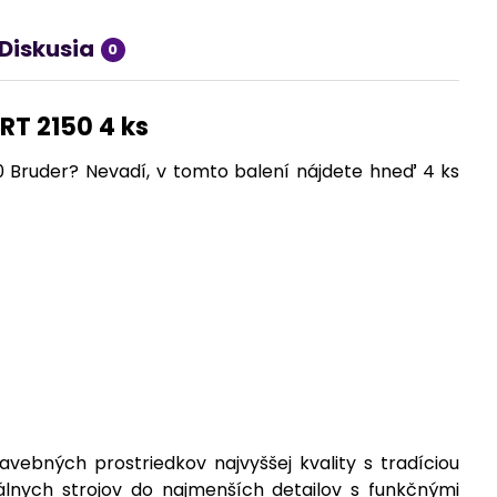
Diskusia
0
RT 2150 4 ks
50 Bruder? Nevadí, v tomto balení nájdete hneď 4 ks
ebných prostriedkov najvyššej kvality s tradíciou
álnych strojov do najmenších detailov s funkčnými