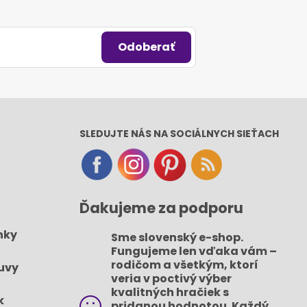
Odoberať
SLEDUJTE NÁS NA SOCIÁLNYCH SIEŤACH
Ďakujeme za podporu
nky
Sme slovenský e-shop​.
Fungujeme len vďaka vám –
rodičom a všetkým, ktorí
uvy
veria v poctivý výber
kvalitných hračiek s
k
pridanou hodnotou​. Každý