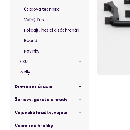
Úžitková technika
Voľný čas
Policajti, hasiči a záchranári
Bworld
Novinky
SIKU
Welly
Drevené náradie
Žeriavy, garáže a hrady
Vojenské hračky, vojaci
Vesmírne hračky