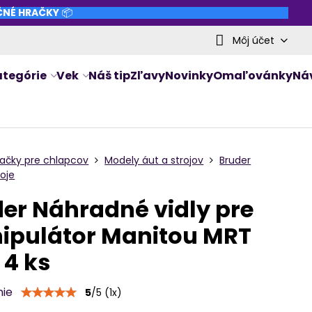
NČNÉ HRAČKY
📦
Môj účet
ategórie
Vek
Náš tip
Zľavy
Novinky
Omaľovánky
Ná
račky pre chlapcov
Modely áut a strojov
Bruder
roje
er Náhradné vidly pre
ipulátor Manitou MRT
 4 ks
nie
5
/
5
(
1
x)