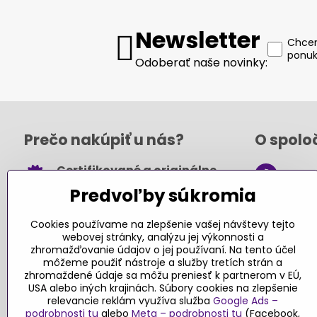
Newsletter
Chcem
ponuk
Odoberať naše novinky:
Prečo nakúpiť u nás?
O spolo
Certifikované a originálne
+421
hračky
Predvoľby súkromia
obch
Takmer 100% spokojných
.sk
zákazníkov
Cookies používame na zlepšenie vašej návštevy tejto
webovej stránky, analýzu jej výkonnosti a
Kont
Pri nákupe nad 49 € doprava
zhromažďovanie údajov o jej používaní. Na tento účel
môžeme použiť nástroje a služby tretích strán a
zadarmo
zhromaždené údaje sa môžu preniesť k partnerom v EÚ,
Sledujte
USA alebo iných krajinách. Súbory cookies na zlepšenie
Návody a tipy
relevancie reklám využíva služba
Google Ads –
podrobnosti tu
alebo
Meta – podrobnosti tu
(Facebook,
Faceboo