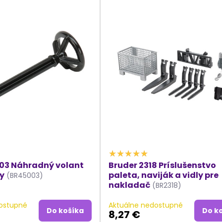
03 Náhradný volant
Bruder 2318 Príslušenstvo
ry
paleta, naviják a vidly pre
(BR45003)
nakladač
(BR2318)
ostupné
Aktuálne nedostupné
Do košíka
Do k
8,27 €