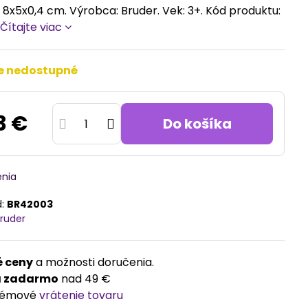
8x5x0,4 cm. Výrobca: Bruder. Vek: 3+. Kód produktu:
3
Čítajte viac
e nedostupné
3 €
Do košíka
enia
d:
BR42003
ruder
 ceny
a možnosti doručenia.
a zadarmo
nad 49 €
lémové
vrátenie tovaru