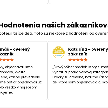
Hodnotenia našich zákazníkov
otešili tisíce detí. Toto sú niektoré z hodnotení od over
máš – overený
Katarína – overený
kazník
zákazník
Hodnotenie:
Hodn
5
5
/
/
ky, objednávali sme
„Široký výber hračiek, ktorý si mô
5
5
áhradky, kvalita
vybrať aj podľa vekovej kategórie
ene, krásne prevedenie.
Hračky sú drevené, kvalitné (asp
sme odtiaľ objednávali už
tie, ktoré som objednávala aj skôr
bolo všetko v najlepšom
kujeme."