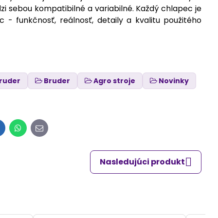
i sebou kompatibilné a variabilné. Každý chlapec je
- funkčnosť, reálnosť, detaily a kvalitu použitého
ruder
Bruder
Agro stroje
Novinky
inkedIn
WhatsApp
E-
mail
Nasledujúci produkt