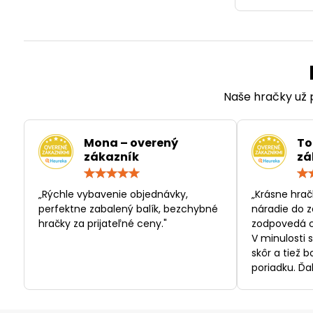
Naše hračky už p
Mona – overený
To
zákazník
zá
Hodnotenie:
5
/
„Rýchle vybavenie objednávky,
„Krásne hrač
5
perfektne zabalený balík, bezchybné
náradie do z
hračky za prijateľné ceny."
zodpovedá c
V minulosti 
skôr a tiež 
poriadku. Ďa