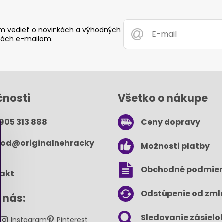
 vedieť o novinkách a výhodných
ách e-mailom.
čnosti
Všetko o nákupe
 905 313 888
Ceny dopravy
od​@originalnehracky​
Možnosti platby
Obchodné podmie
akt
Odstúpenie od zml
 nás:
Sledovanie zásielo
k
Instagram
Pinterest