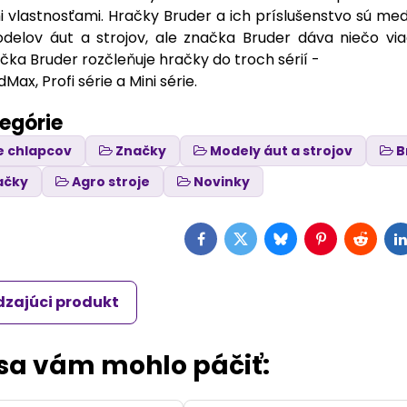
vlastnosťami. Hračky Bruder a ich príslušenstvo sú medz
elov áut a strojov, ale značka Bruder dáva niečo viac 
čka Bruder rozčleňuje hračky do troch sérií -
Max, Profi série a Mini série.
tegórie
e chlapcov
Značky
Modely áut a strojov
B
ačky
Agro stroje
Novinky
Facebook
Twitter
Bluesky
Pinterest
Reddit
L
zajúci produkt
 sa vám mohlo páčiť: