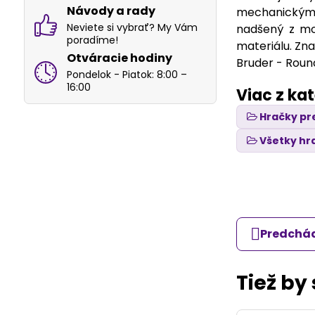
Návody a rady
mechanickými 
Neviete si vybrať? My Vám
nadšený z mod
poradíme!
materiálu. Zna
Otváracie hodiny
Bruder - Round
Pondelok - Piatok: 8:00 –
16:00
Viac z ka
Hračky pr
Všetky hr
Predchád
Tiež by