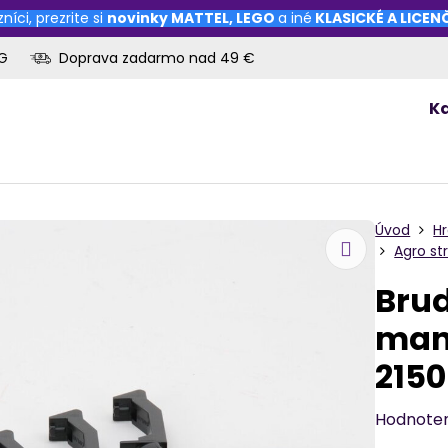
níci, prezrite si
novinky
MATTEL
,
LEGO
a iné
KLASICKÉ A LICE
OG
Doprava zadarmo nad 49 €
K
Úvod
H
Agro st
Brud
man
2150
Hodnote