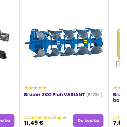
Bruder 2331 Pluh VARIANT
Brude
(BR2331)
balí
Aktuálne nedostupné
Aktuál
ošíka
Do košíka
11,49 €
7,68