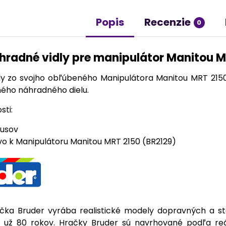
Popis
Recenzie
0
hradné vidly pre manipulátor Manitou M
vidly zo svojho obľúbeného Manipulátora Manitou MRT 21
ého náhradného dielu.
sti:
kusov
vo k Manipulátoru Manitou MRT 2150 (BR2129)
a Bruder vyrába realistické modely dopravných a stav
my už 80 rokov. Hračky Bruder sú navrhované podľa re