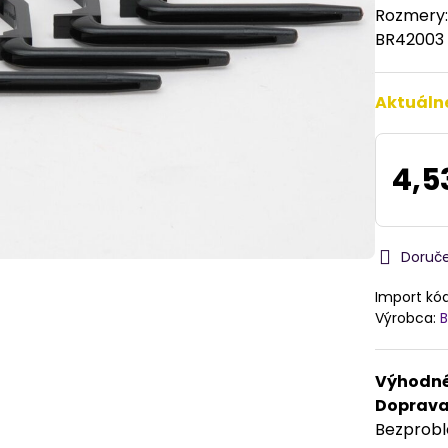
Rozmery: 
BR4200
Aktuáln
4,5
Doruč
Import kó
Výrobca:
B
Výhodné
Doprav
Bezprob