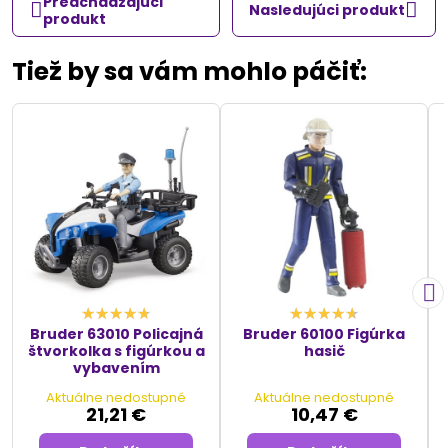
Predchádzajúci
Nasledujúci produkt
produkt
Tiež by sa vám mohlo páčiť:
Bruder 63010 Policajná
Bruder 60100 Figúrka
štvorkolka s figúrkou a
hasič
vybavením
Aktuálne nedostupné
Aktuálne nedostupné
21,21 €
10,47 €