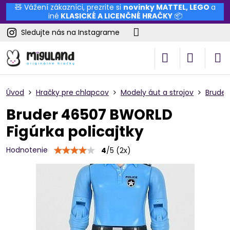
🧸 Vážení zákazníci, prezrite si
novinky
MATTEL
,
LEGO
a
iné
KLASICKÉ A LICENČNÉ HRAČKY
📦
Sledujte nás na Instagrame
Úvod
Hračky pre chlapcov
Modely áut a strojov
Bruder
Bruder 46507 BWORLD
Figúrka policajtky
Hodnotenie
4
/
5
(
2
x)