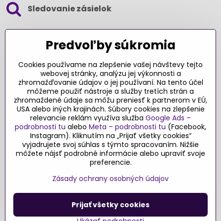
Sledovanie zásielok
SLEDUJTE NÁS NA SOCIÁLNYCH SIEŤACH
Predvoľby súkromia
Cookies používame na zlepšenie vašej návštevy tejto
webovej stránky, analýzu jej výkonnosti a
zhromažďovanie údajov o jej používaní. Na tento účel
Ďakujeme za podporu
môžeme použiť nástroje a služby tretích strán a
zhromaždené údaje sa môžu preniesť k partnerom v EÚ,
Sme slovenský e-shop​. Fungujeme len
USA alebo iných krajinách. Súbory cookies na zlepšenie
vďaka vám – rodičom a všetkým, ktorí veria
relevancie reklám využíva služba
Google Ads –
v poctivý výber kvalitných hračiek s
podrobnosti tu
alebo
Meta – podrobnosti tu
(Facebook,
pridanou hodnotou​. Každý nákup na
Instagram). Kliknutím na „Prijať všetky cookies“
Originalnehracky​.sk je pre nás podporou a
vyjadrujete svoj súhlas s týmto spracovaním. Nižšie
môžete nájsť podrobné informácie alebo upraviť svoje
motiváciou prinášať hračky a produkty,
preferencie.
ktoré majú zmysel​.
Zásady ochrany osobných údajov
©
2026
Copyright
Predvoľby súkromia
Zásady ochrany osobných údajov
Prijať všetky cookies
Podmienky používania