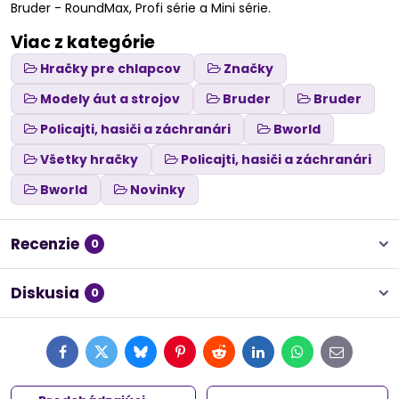
Bruder - RoundMax, Profi série a Mini série.
Viac z kategórie
Hračky pre chlapcov
Značky
Modely áut a strojov
Bruder
Bruder
Policajti, hasiči a záchranári
Bworld
Všetky hračky
Policajti, hasiči a záchranári
Bworld
Novinky
Recenzie
0
Diskusia
0
Facebook
Twitter
Bluesky
Pinterest
Reddit
LinkedIn
WhatsApp
E-
mail