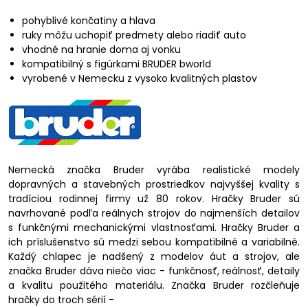
pohyblivé končatiny a hlava
ruky môžu uchopiť predmety alebo riadiť auto
vhodné na hranie doma aj vonku
kompatibilný s figúrkami BRUDER bworld
vyrobené v Nemecku z vysoko kvalitných plastov
Nemecká značka Bruder vyrába realistické modely
dopravných a stavebných prostriedkov najvyššej kvality s
tradíciou rodinnej firmy už 80 rokov. Hračky Bruder sú
navrhované podľa reálnych strojov do najmenších detailov
s funkčnými mechanickými vlastnosťami. Hračky Bruder a
ich príslušenstvo sú medzi sebou kompatibilné a variabilné.
Každý chlapec je nadšený z modelov áut a strojov, ale
značka Bruder dáva niečo viac - funkčnosť, reálnosť, detaily
a kvalitu použitého materiálu. Značka Bruder rozčleňuje
hračky do troch sérií -