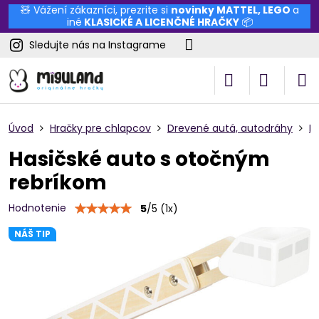
🧸 Vážení zákazníci, prezrite si
novinky
MATTEL
,
LEGO
a
iné
KLASICKÉ A LICENČNÉ HRAČKY
📦
Sledujte nás na Instagrame
Úvod
Hračky pre chlapcov
Drevené autá, autodráhy
F
Hasičské auto s otočným
rebríkom
Hodnotenie
5
/
5
(
1
x)
NÁŠ TIP