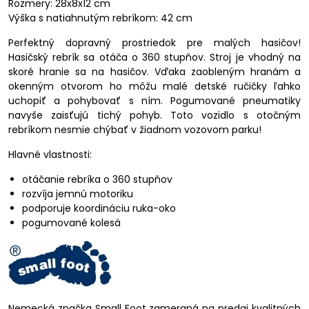
Rozmery: 28x8x12 cm
Výška s natiahnutým rebríkom: 42 cm
Perfektný dopravný prostriedok pre malých hasičov!
Hasičský rebrík sa otáča o 360 stupňov. Stroj je vhodný na
skoré hranie sa na hasičov. Vďaka zaobleným hranám a
okenným otvorom ho môžu malé detské ručičky ľahko
uchopiť a pohybovať s ním. Pogumované pneumatiky
navyše zaisťujú tichý pohyb. Toto vozidlo s otočným
rebríkom nesmie chýbať v žiadnom vozovom parku!
Hlavné vlastnosti:
otáčanie rebríka o 360 stupňov
rozvíja jemnú motoriku
podporuje koordináciu ruka-oko
pogumované kolesá
Nemecká značka Small Foot zameraná na predaj kvalitných