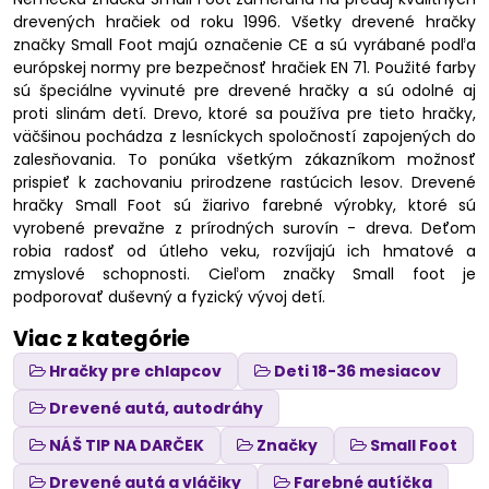
drevených hračiek od roku 1996. Všetky drevené hračky
značky Small Foot majú označenie CE a sú vyrábané podľa
európskej normy pre bezpečnosť hračiek EN 71. Použité farby
sú špeciálne vyvinuté pre drevené hračky a sú odolné aj
proti slinám detí. Drevo, ktoré sa používa pre tieto hračky,
väčšinou pochádza z lesníckych spoločností zapojených do
zalesňovania. To ponúka všetkým zákazníkom možnosť
prispieť k zachovaniu prirodzene rastúcich lesov. Drevené
hračky Small Foot sú žiarivo farebné výrobky, ktoré sú
vyrobené prevažne z prírodných surovín - dreva. Deťom
robia radosť od útleho veku, rozvíjajú ich hmatové a
zmyslové schopnosti. Cieľom značky Small foot je
podporovať duševný a fyzický vývoj detí.
Viac z kategórie
Hračky pre chlapcov
Deti 18-36 mesiacov
Drevené autá, autodráhy
NÁŠ TIP NA DARČEK
Značky
Small Foot
Drevené autá a vláčiky
Farebné autíčka