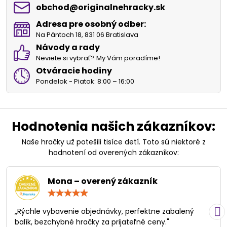
obchod​@originalnehracky​.sk
Adresa pre osobný odber:
Na Pántoch 18, 831 06 Bratislava
Návody a rady
Neviete si vybrať? My Vám poradíme!
Otváracie hodiny
Pondelok - Piatok: 8:00 – 16:00
Hodnotenia našich zákazníkov:
Naše hračky už potešili tisíce detí. Toto sú niektoré z
hodnotení od overených zákazníkov:
Mona – overený zákazník
Hodnotenie:
5
/
„Rýchle vybavenie objednávky, perfektne zabalený
5
balík, bezchybné hračky za prijateľné ceny."