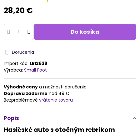
28,20 €
Do košíka
Doručenia
Import kód:
LE12638
Výrobca:
Small Foot
Výhodné ceny
a možnosti doručenia.
Doprava zadarmo
nad 49 €
Bezproblémové
vrátenie tovaru
Popis
Hasičské auto s otočným rebríkom