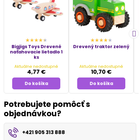
Bigjigs Toys Drevené
Drevený traktor zelený
naťahovacie lietadlo 1
ks
Aktuálne nedostupné
Aktuálne nedostupné
4,77 €
10,70 €
Do košíka
Do košíka
Potrebujete pomôcť s
objednávkou?
+421 905 313 888