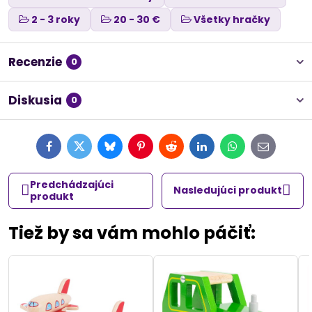
2 - 3 roky
20 - 30 €
Všetky hračky
Recenzie
0
Diskusia
0
Facebook
Twitter
Bluesky
Pinterest
Reddit
LinkedIn
WhatsApp
E-
mail
Predchádzajúci
Nasledujúci produkt
produkt
Tiež by sa vám mohlo páčiť: