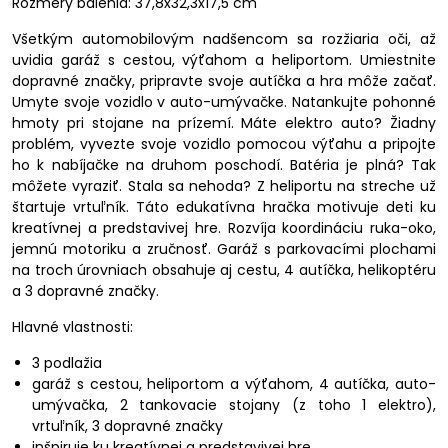
Rozmery balenia: 37,8x32,3x17,5 cm
Všetkým automobilovým nadšencom sa rozžiaria oči, až
uvidia garáž s cestou, výťahom a heliportom. Umiestnite
dopravné značky, pripravte svoje autíčka a hra môže začať.
Umyte svoje vozidlo v auto-umývačke. Natankujte pohonné
hmoty pri stojane na prízemí. Máte elektro auto? Žiadny
problém, vyvezte svoje vozidlo pomocou výťahu a pripojte
ho k nabíjačke na druhom poschodí. Batéria je plná? Tak
môžete vyraziť. Stala sa nehoda? Z heliportu na streche už
štartuje vrtuľník. Táto edukatívna hračka motivuje deti ku
kreatívnej a predstavivej hre. Rozvíja koordináciu ruka-oko,
jemnú motoriku a zručnosť. Garáž s parkovacími plochami
na troch úrovniach obsahuje aj cestu, 4 autíčka, helikoptéru
a 3 dopravné značky.
Hlavné vlastnosti:
3 podlažia
garáž s cestou, heliportom a výťahom, 4 autíčka, auto-
umývačka, 2 tankovacie stojany (z toho 1 elektro),
vrtuľník, 3 dopravné značky
inšpiruje ku kreatívnej a predstavivej hre