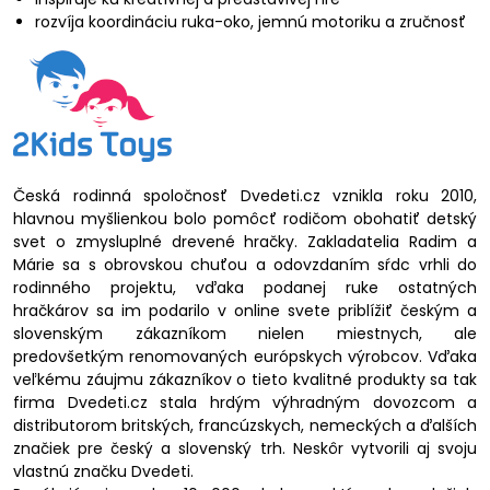
rozvíja koordináciu ruka-oko, jemnú motoriku a zručnosť
Česká rodinná spoločnosť Dvedeti.cz vznikla roku 2010,
hlavnou myšlienkou bolo pomôcť rodičom obohatiť detský
svet o zmysluplné drevené hračky. Zakladatelia Radim a
Márie sa s obrovskou chuťou a odovzdaním sŕdc vrhli do
rodinného projektu, vďaka podanej ruke ostatných
hračkárov sa im podarilo v online svete priblížiť českým a
slovenským zákazníkom nielen miestnych, ale
predovšetkým renomovaných európskych výrobcov. Vďaka
veľkému záujmu zákazníkov o tieto kvalitné produkty sa tak
firma Dvedeti.cz stala hrdým výhradným dovozcom a
distributorom britských, francúzskych, nemeckých a ďalších
značiek pre český a slovenský trh. Neskôr vytvorili aj svoju
vlastnú značku Dvedeti.