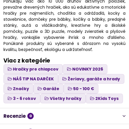
Ponúkajú viac ako 10 000 druhov aktívnych položiek,
prevažne drevených hračiek, ako sú edukatívne a motorické
hračky pre najmenších, chodítka a odrážadlá, kocky a
stavebnice, domčeky pre bábiky, kočíky a bábiky, predajné
stánky, autá a vláčikodráhy, kreatívne hry a školské
pomôcky, puzzle a 3D puzzle, modely zvieratiek a plyšové
hračky, vonkajšie vybavenie ihrísk a mnoho ďalšieho.
Ponúkané produkty sú vyberané s dôrazom na vysokú
kvalitu, bezpečnosť, ekológiu a udržateľnosť.
Viac z kategórie
Hračky pre chlapcov
NOVINKY 2026
NÁŠ TIP NA DARČEK
Žeriavy, garáže a hrady
Značky
Garáže
50 - 100 €
3 - 6 rokov
Všetky hračky
2Kids Toys
Recenzie
0