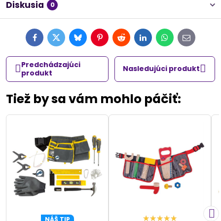
Diskusia
0
Facebook
Twitter
Bluesky
Pinterest
Reddit
LinkedIn
WhatsApp
E-
mail
Predchádzajúci
Nasledujúci produkt
produkt
Tiež by sa vám mohlo páčiť:
NÁŠ TIP