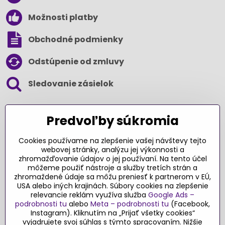
Možnosti platby
Obchodné podmienky
Odstúpenie od zmluvy
Sledovanie zásielok
SLEDUJTE NÁS NA SOCIÁLNYCH SIEŤACH
Predvoľby súkromia
Cookies používame na zlepšenie vašej návštevy tejto
webovej stránky, analýzu jej výkonnosti a
zhromažďovanie údajov o jej používaní. Na tento účel
Ďakujeme za podporu
môžeme použiť nástroje a služby tretích strán a
zhromaždené údaje sa môžu preniesť k partnerom v EÚ,
Sme slovenský e-shop​. Fungujeme len
USA alebo iných krajinách. Súbory cookies na zlepšenie
vďaka vám – rodičom a všetkým, ktorí veria
relevancie reklám využíva služba
Google Ads –
v poctivý výber kvalitných hračiek s
podrobnosti tu
alebo
Meta – podrobnosti tu
(Facebook,
pridanou hodnotou​. Každý nákup na
Instagram). Kliknutím na „Prijať všetky cookies“
vyjadrujete svoj súhlas s týmto spracovaním. Nižšie
Originalnehracky​.sk je pre nás podporou a