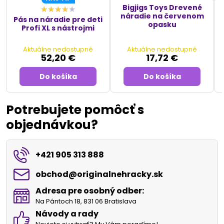
Bigjigs Toys Drevené
náradie na červenom
Pás na náradie pre deti
opasku
Profi XL s nástrojmi
Aktuálne nedostupné
Aktuálne nedostupné
52,20 €
17,72 €
Do košíka
Do košíka
Potrebujete pomôcť s
objednávkou?
+421 905 313 888
obchod​@originalnehracky​.sk
Adresa pre osobný odber:
Na Pántoch 18, 831 06 Bratislava
Návody a rady