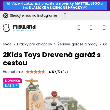
🧸 Vážení zákazníci, prezrite si
novinky
MATTEL
,
LEGO
a
iné
KLASICKÉ A LICENČNÉ HRAČKY
📦
Sledujte nás na Instagrame
Úvod
Hračky pre chlapcov
Žeriavy, garáže a hrady
Gar
2Kids Toys Drevená garáž s
cestou
Hodnotenie
4.67
/
5
(
3
x)
NOVINKA
NÁŠ TIP