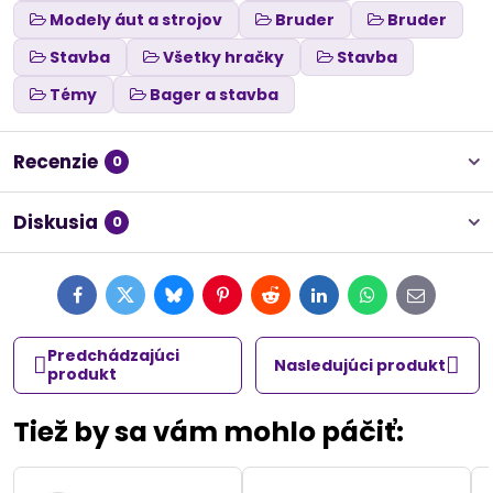
Modely áut a strojov
Bruder
Bruder
Stavba
Všetky hračky
Stavba
Témy
Bager a stavba
Recenzie
0
Diskusia
0
Facebook
Twitter
Bluesky
Pinterest
Reddit
LinkedIn
WhatsApp
E-
mail
Predchádzajúci
Nasledujúci produkt
produkt
Tiež by sa vám mohlo páčiť: