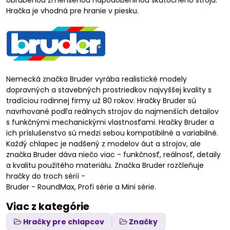
obľúbenou zmenšenou napodobeninou skutočného stroja.
Hračka je vhodná pre hranie v piesku.
Nemecká značka Bruder vyrába realistické modely
dopravných a stavebných prostriedkov najvyššej kvality s
tradíciou rodinnej firmy už 80 rokov. Hračky Bruder sú
navrhované podľa reálnych strojov do najmenších detailov
s funkčnými mechanickými vlastnosťami. Hračky Bruder a
ich príslušenstvo sú medzi sebou kompatibilné a variabilné.
Každý chlapec je nadšený z modelov áut a strojov, ale
značka Bruder dáva niečo viac - funkčnosť, reálnosť, detaily
a kvalitu použitého materiálu. Značka Bruder rozčleňuje
hračky do troch sérií -
Bruder - RoundMax, Profi série a Mini série.
Viac z kategórie
Hračky pre chlapcov
Značky