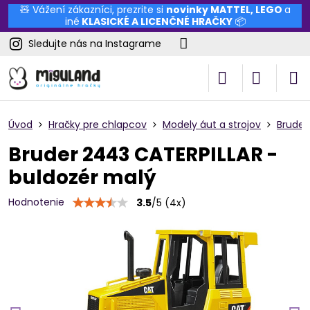
🧸 Vážení zákazníci, prezrite si
novinky
MATTEL
,
LEGO
a
iné
KLASICKÉ A LICENČNÉ HRAČKY
📦
Sledujte nás na Instagrame
Úvod
Hračky pre chlapcov
Modely áut a strojov
Bruder
Bruder 2443 CATERPILLAR -
buldozér malý
Hodnotenie
3.5
/
5
(
4
x)