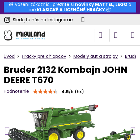
🧸 Vážení zákazníci, prezrite si
novinky
MATTEL
,
LEGO
a
iné
KLASICKÉ A LICENČNÉ HRAČKY
📦
Sledujte nás na Instagrame
Úvod
Hračky pre chlapcov
Modely áut a strojov
Bruder
Bruder 2132 Kombajn JOHN
DEERE T670
Hodnotenie
4.5
/
5
(
6
x)