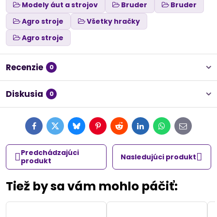
Modely áut a strojov
Bruder
Bruder
Agro stroje
Všetky hračky
Agro stroje
Recenzie
0
Diskusia
0
Facebook
Twitter
Bluesky
Pinterest
Reddit
LinkedIn
WhatsApp
E-
mail
Predchádzajúci
Nasledujúci produkt
produkt
Tiež by sa vám mohlo páčiť: