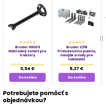
Bruder 45003
Bruder 2318
Náhradný volant pre
Príslušenstvo paleta,
traktory
naviják a vidly pre
nakladač
Aktuálne nedostupné
Aktuálne nedostupné
0,54 €
8,27 €
Do košíka
Do košíka
Potrebujete pomôcť s
objednávkou?