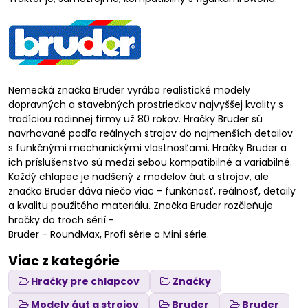
Nemecká značka Bruder vyrába realistické modely
dopravných a stavebných prostriedkov najvyššej kvality s
tradíciou rodinnej firmy už 80 rokov. Hračky Bruder sú
navrhované podľa reálnych strojov do najmenších detailov
s funkčnými mechanickými vlastnosťami. Hračky Bruder a
ich príslušenstvo sú medzi sebou kompatibilné a variabilné.
Každý chlapec je nadšený z modelov áut a strojov, ale
značka Bruder dáva niečo viac - funkčnosť, reálnosť, detaily
a kvalitu použitého materiálu. Značka Bruder rozčleňuje
hračky do troch sérií -
Bruder - RoundMax, Profi série a Mini série.
Viac z kategórie
Hračky pre chlapcov
Značky
Modely áut a strojov
Bruder
Bruder