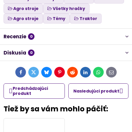
Agro stroje
Všetky hračky
Agro stroje
Témy
Traktor
Recenzie
0
Diskusia
0
Facebook
Twitter
Bluesky
Pinterest
Reddit
LinkedIn
WhatsApp
E-
mail
Predchádzajúci
Nasledujúci produkt
produkt
Tiež by sa vám mohlo páčiť: