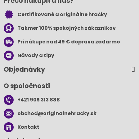
Prečo nakúpiť u nás?
Certifikované a originálne hračky
Takmer 100% spokojných zákazníkov
Pri nákupe nad 49 € doprava zadarmo
Návody a tipy
Objednávky
O spoločnosti
+421 905 313 888
obchod​@originalnehracky​.sk
Kontakt