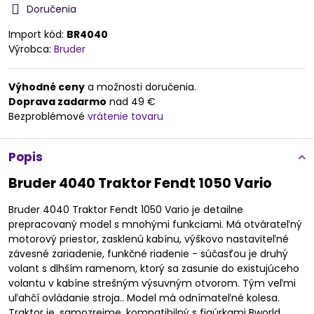
Doručenia
Import kód:
BR4040
Výrobca:
Bruder
Výhodné ceny
a možnosti doručenia.
Doprava zadarmo
nad 49 €
Bezproblémové
vrátenie tovaru
Popis
Bruder 4040 Traktor Fendt 1050 Vario
Bruder 4040 Traktor Fendt 1050 Vario je detailne
prepracovaný model s mnohými funkciami. Má otvárateľný
motorový priestor, zasklenú kabínu, výškovo nastaviteľné
závesné zariadenie, funkčné riadenie - súčasťou je druhý
volant s dlhším ramenom, ktorý sa zasunie do existujúceho
volantu v kabíne strešným výsuvným otvorom. Tým veľmi
uľahčí ovládanie stroja.. Model má odnímateľné kolesa.
Traktor je, samozrejme, kompatibilný s figúrkami Bworld.