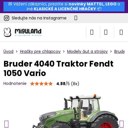
🧸 Vážení zákazníci, prezrite si
novinky
MATTEL
,
LEGO
a
iné
KLASICKÉ A LICENČNÉ HRAČKY
📦
Sledujte nás na Instagrame
Úvod
Hračky pre chlapcov
Modely áut a strojov
Bruder
Bruder 4040 Traktor Fendt
1050 Vario
Hodnotenie
4.88
/
5
(
8
x)