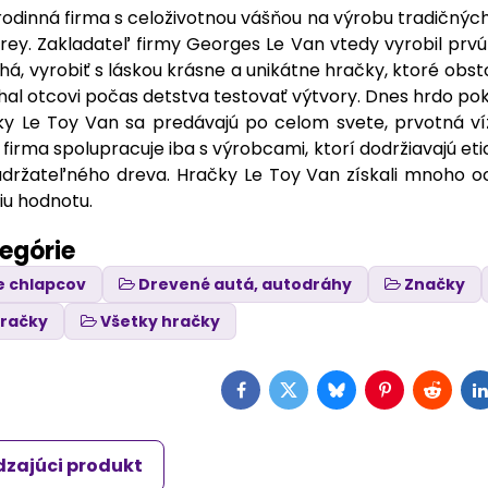
rodinná firma s celoživotnou vášňou na výrobu tradičných
rey. Zakladateľ firmy Georges Le Van vtedy vyrobil prv
á, vyrobiť s láskou krásne a unikátne hračky, ktoré obsto
al otcovi počas detstva testovať výtvory. Dnes hrdo pok
ky Le Toy Van sa predávajú po celom svete, prvotná víz
i, firma spolupracuje iba s výrobcami, ktorí dodržiavajú eti
držateľného dreva. Hračky Le Toy Van získali mnoho oce
iu hodnotu.
tegórie
e chlapcov
Drevené autá, autodráhy
Značky
hračky
Všetky hračky
Facebook
Twitter
Bluesky
Pinterest
Reddit
L
zajúci produkt