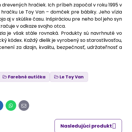
 drevených hračiek. Ich príbeh započal v roku 1995 v
ú hračku Le Toy Van – domček pre bábiky. Jeho vízia
ja aj v skúške času. Inšpiráciou pre neho bol jeho syn
račuje v odkaze svojho otca.
ia je však stále rovnaká. Produkty sú navrhnuté vo
cký kódex. Každý dielik je vyrobený so starostlivosťou,
není za dizajn, kvalitu, bezpečnosť, udržateľnosť a
Farebné autíčka
Le Toy Van
inkedIn
WhatsApp
E-
mail
Nasledujúci produkt