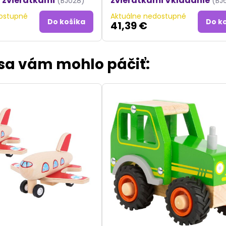
 zvieratkami
zvieratkami Vkladanie
(BJ028)
(BJ
ostupné
Aktuálne nedostupné
Do košíka
Do k
41,39 €
 sa vám mohlo páčiť: