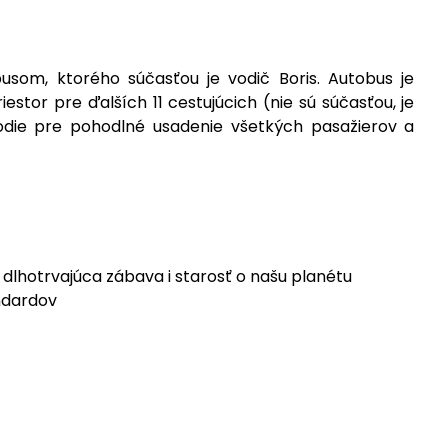
om, ktorého súčasťou je vodič Boris. Autobus je
tor pre ďalších 11 cestujúcich (nie sú súčasťou, je
die pre pohodlné usadenie všetkých pasažierov a
lhotrvajúca zábava i starosť o našu planétu
ndardov