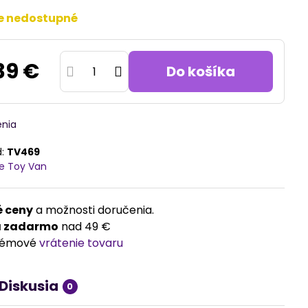
e nedostupné
39 €
Do košíka
enia
d:
TV469
e Toy Van
 ceny
a možnosti doručenia.
a zadarmo
nad 49 €
lémové
vrátenie tovaru
Diskusia
0