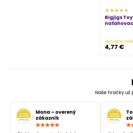
Bigjigs To
naťahovacie
Aktuálne ned
4,77 €
Naše hračky už p
Mona – overený
To
zákazník
zá
Hodnotenie:
5