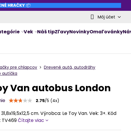
NČNÉ HRAČKY
📦
Môj účet
ategórie
Vek
Náš tip
Zľavy
Novinky
Omaľovánky
Ná
račky pre chlapcov
Drevené autá, autodráhy
 autíčka
oy Van autobus London
nie
2.75
/
5
(
4
x)
31,8x19,5x12,5 cm. Výrobca: Le Toy Van. Vek: 3+. Kód
: TV469
Čítajte viac