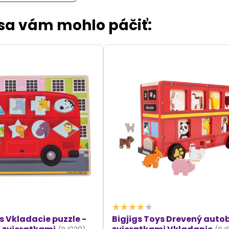
 sa vám mohlo páčiť:
s Vkladacie puzzle -
Bigjigs Toys Drevený auto