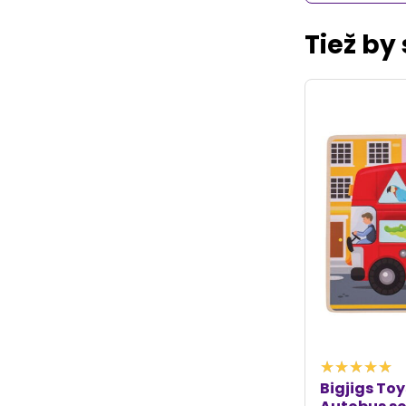
Tiež by
Bigjigs Toy