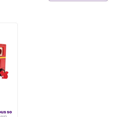
bus so