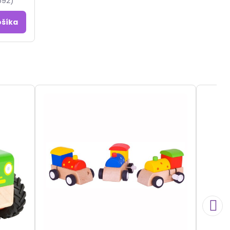
692)
ošíka