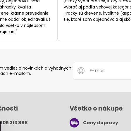
/
/
ky, objednávali sme
„Široký výber hračiek, ktorý si mô
5
5
áhradky, kvalita
vybrať aj podľa vekovej kategórie
ene, krásne prevedenie.
Hračky sú drevené, kvalitné (asp
sme odtiaľ objednávali už
tie, ktoré som objednávala aj skôr
bolo všetko v najlepšom
kujeme."
 vedieť o novinkách a výhodných
ách e-mailom.
čnosti
Všetko o nákupe
 905 313 888
Ceny dopravy