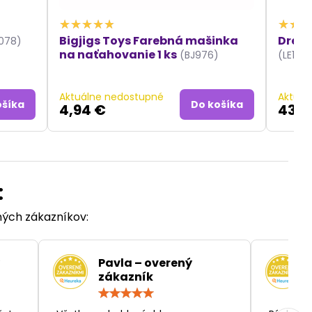
Bigjigs Toys Farebná mašinka
Dreve
1078)
na naťahovanie 1 ks
(BJ976)
(LE120
Aktuálne nedostupné
Aktuál
ošíka
Do košíka
4,94 €
43,9
:
ených zákazníkov:
Pavla – overený
zákazník
otenie:
Hodnotenie:
5