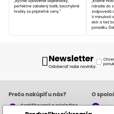
/
„Rýchle vybavenie objednávky,
„Krásne hrač
5
perfektne zabalený balík, bezchybné
náradie do z
hračky za prijateľné ceny."
zodpovedá c
V minulosti 
skôr a tiež 
poriadku. Ďa
Newsletter
Chcem
ponuk
Odoberať naše novinky:
Prečo nakúpiť u nás?
O spolo
Certifikované a originálne
+421
hračky