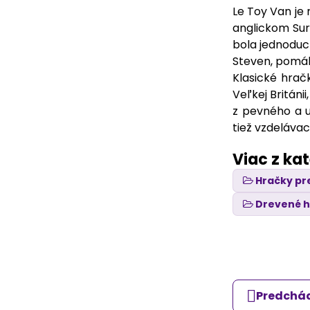
Le Toy Van je 
anglickom Sur
bola jednoduch
Steven, pomáh
Klasické hrač
Veľkej Británi
z pevného a u
tiež vzdelávac
Viac z ka
Hračky pr
Drevené 
Predchád