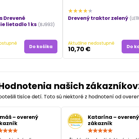
ys Drevené
Drevený traktor zelený
(LE1
 lietadlo 1 ks
(BJ993)
ostupné
Aktuálne nedostupné
Do košíka
Do k
10,70 €
Hodnotenia našich zákazníkov
otešili tisíce detí. Toto sú niektoré z hodnotení od over
máš – overený
Katarína – overený
kazník
zákazník
Hodnotenie:
Hodn
5
5