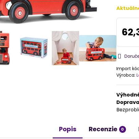
Aktuáln
62,
Doruč
Import kó
Výrobca:
L
Výhodné
Doprav
Bezprob
Popis
Recenzie
0