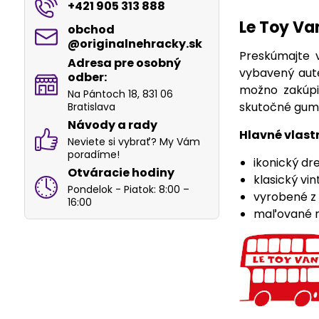
+421 905 313 888
Le Toy Va
obchod​
@originalnehracky​.sk
Preskúmajte 
Adresa pre osobný
vybavený aute
odber:
možno zakúpi
Na Pántoch 18, 831 06
skutočné gume
Bratislava
Návody a rady
Hlavné vlast
Neviete si vybrať? My Vám
poradíme!
ikonický dr
Otváracie hodiny
klasický vi
Pondelok - Piatok: 8:00 –
vyrobené z 
16:00
maľované n