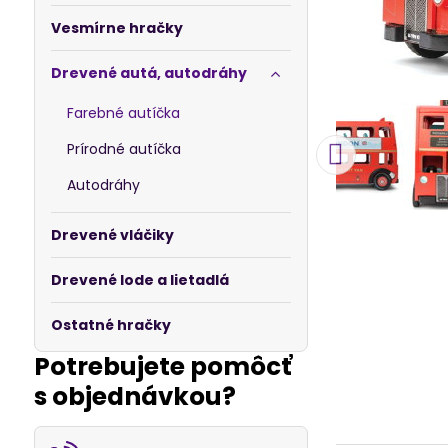
Vesmírne hračky
Drevené autá, autodráhy
Farebné autíčka
Prírodné autíčka
Autodráhy
Drevené vláčiky
Drevené lode a lietadlá
Ostatné hračky
Potrebujete pomôcť
s objednávkou?