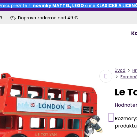
níci, prezrite si
novinky
MATTEL
,
LEGO
a iné
KLASICKÉ A LICE
OG
Doprava zadarmo nad 49 €
K
Úvod
H
Farebné
Le T
Hodnote
Rozmery: 
produktu