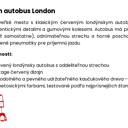
n autobus London
veľké mesto s klasickým červeným londýnskym autobus
ntickými detailmi a gumovými kolesami. Autobus má pries
ť samostatne), odnímateľnou strechu a horné poscho
né pneumatiky pre príjemnú jazdu.
nosti:
evený londýnsky autobus s oddeliteľnou strechou
ntage červený dizajn
odolného a pevného udržateľného kaučukového dreva – d
etoxickými farbami, testované podľa najprísnejších šta