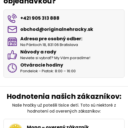
objednávkou?
+421 905 313 888
obchod​@originalnehracky​.sk
Adresa pre osobný odber:
Na Pántoch 18, 831 06 Bratislava
Návody a rady
Neviete si vybrať? My Vám poradíme!
Otváracie hodiny
Pondelok - Piatok: 8:00 – 16:00
Hodnotenia našich zákazníkov:
Naše hračky už potešili tisíce detí. Toto sú niektoré z
hodnotení od overených zákazníkov:
Mona – overený zákazník