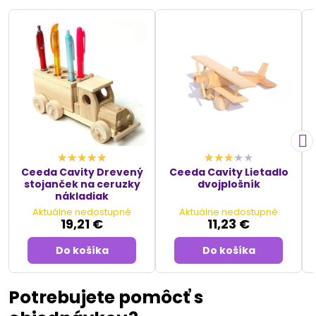
Ceeda Cavity Drevený
Ceeda Cavity Lietadlo
stojanček na ceruzky
dvojplošník
nákladiak
Aktuálne nedostupné
Aktuálne nedostupné
19,21 €
11,23 €
Do košíka
Do košíka
Potrebujete pomôcť s