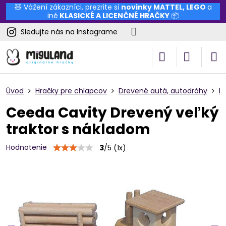
🧸 Vážení zákazníci, prezrite si
novinky
MATTEL
,
LEGO
a
iné
KLASICKÉ A LICENČNÉ HRAČKY
📦
Sledujte nás na Instagrame
Úvod
Hračky pre chlapcov
Drevené autá, autodráhy
P
Ceeda Cavity Drevený veľký
traktor s nákladom
Hodnotenie
3
/
5
(
1
x)