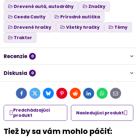
Drevené autá, autodráhy
Značky
Ceeda Cavity
Prírodné autíčka
Drevené hračky
Všetky hračky
Témy
Traktor
Recenzie
0
Diskusia
0
Facebook
Twitter
Bluesky
Pinterest
Reddit
LinkedIn
WhatsApp
E-
mail
Predchádzajúci
Nasledujúci produkt
produkt
Tiež by sa vám mohlo páčiť: