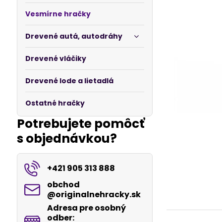
Vesmírne hračky
Drevené autá, autodráhy
Drevené vláčiky
Drevené lode a lietadlá
Ostatné hračky
Potrebujete pomôcť
s objednávkou?
+421 905 313 888
obchod​
@originalnehracky​.sk
Adresa pre osobný
odber: