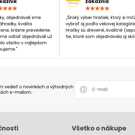
kazník
zákazník
Hodnotenie:
Hodn
5
5
/
/
ky, objednávali sme
„Široký výber hračiek, ktorý si mô
5
5
áhradky, kvalita
vybrať aj podľa vekovej kategórie
ene, krásne prevedenie.
Hračky sú drevené, kvalitné (asp
sme odtiaľ objednávali už
tie, ktoré som objednávala aj skôr
bolo všetko v najlepšom
kujeme."
 vedieť o novinkách a výhodných
ách e-mailom.
čnosti
Všetko o nákupe