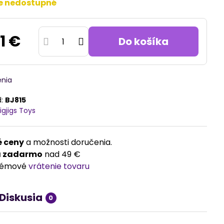
e nedostupné
1 €
Do košíka
enia
d:
BJ815
igjigs Toys
 ceny
a možnosti doručenia.
a zadarmo
nad 49 €
lémové
vrátenie tovaru
Diskusia
0