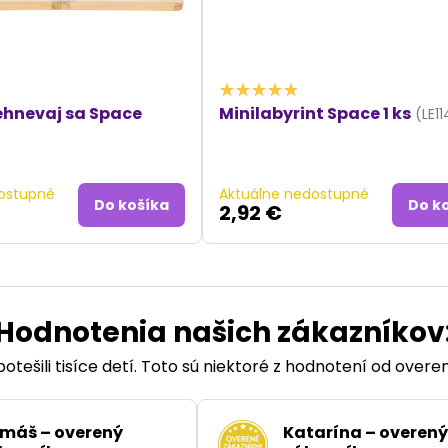
ehnevaj sa Space
Minilabyrint Space 1 ks
(LE1
ostupné
Aktuálne nedostupné
Do košíka
Do k
2,92 €
Hodnotenia našich zákazníkov
otešili tisíce detí. Toto sú niektoré z hodnotení od over
máš – overený
Katarína – overený