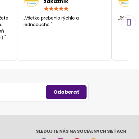
zákazník
otenie:
Hodnotenie:
5
/
žete
„Všetko prebehlo rýchlo a
„Rýchlosť
5
.
jednoducho."
oň
)."
Odoberať
SLEDUJTE NÁS NA SOCIÁLNYCH SIEŤACH