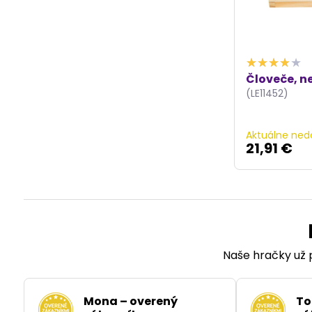
Človeče, n
(LE11452)
Aktuálne ned
21,91 €
Naše hračky už p
Mona – overený
To