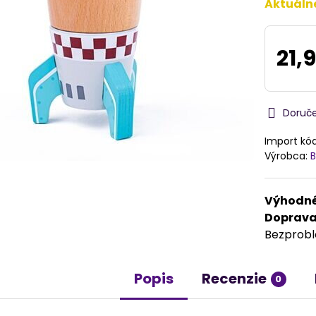
Aktuáln
21,9
Doruč
Import kó
Výrobca:
B
Výhodné
Doprav
Bezprob
Popis
Recenzie
0