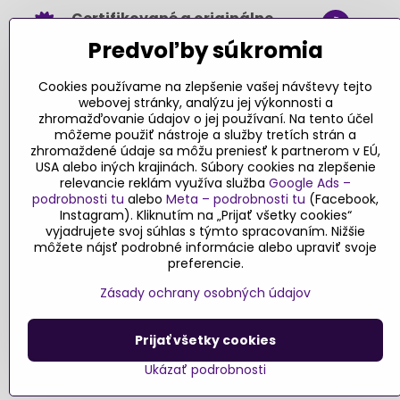
Certifikované a originálne
+421
hračky
Predvoľby súkromia
obch
Takmer 100% spokojných
.sk
zákazníkov
Cookies používame na zlepšenie vašej návštevy tejto
webovej stránky, analýzu jej výkonnosti a
Kont
Pri nákupe nad 49 € doprava
zhromažďovanie údajov o jej používaní. Na tento účel
môžeme použiť nástroje a služby tretích strán a
zadarmo
zhromaždené údaje sa môžu preniesť k partnerom v EÚ,
Sledujte
USA alebo iných krajinách. Súbory cookies na zlepšenie
Návody a tipy
relevancie reklám využíva služba
Google Ads –
podrobnosti tu
alebo
Meta – podrobnosti tu
(Facebook,
Faceboo
Objednávky
Instagram). Kliknutím na „Prijať všetky cookies“
Blog
vyjadrujete svoj súhlas s týmto spracovaním. Nižšie
môžete nájsť podrobné informácie alebo upraviť svoje
Stav objednávky
preferencie.
Zásady ochrany osobných údajov
Prijať všetky cookies
©
2026
Copyri
Ukázať podrobnosti