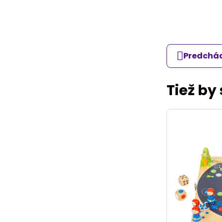
Predchád
Tiež by