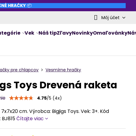
NČNÉ HRAČKY
📦
Môj účet
ategórie
Vek
Náš tip
Zľavy
Novinky
Omaľovánky
Ná
račky pre chlapcov
Vesmírne hračky
igs Toys Drevená raketa
nie
4.75
/
5
(
4
x)
7x7x20 cm. Výrobca: Bigjigs Toys. Vek: 3+. Kód
: BJ815
Čítajte viac