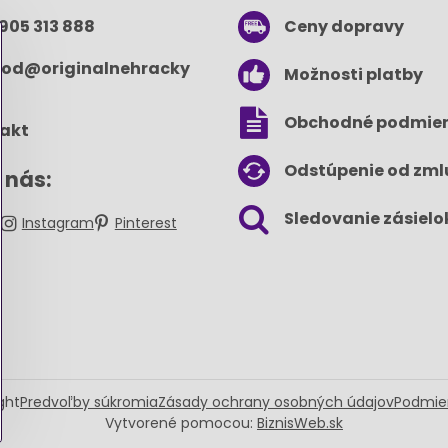
 905 313 888
Ceny dopravy
od​@originalnehracky​
Možnosti platby
Obchodné podmie
akt
Odstúpenie od zml
 nás:
Sledovanie zásielo
k
Instagram
Pinterest
ght
Predvoľby súkromia
Zásady ochrany osobných údajov
Podmie
Vytvorené pomocou:
BiznisWeb.sk