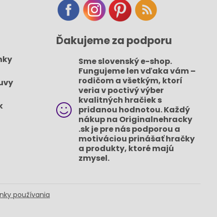
Ďakujeme za podporu
nky
Sme slovenský e-shop​.
Fungujeme len vďaka vám –
rodičom a všetkým, ktorí
uvy
veria v poctivý výber
kvalitných hračiek s
k
pridanou hodnotou​. Každý
nákup na Originalnehracky​
.sk je pre nás podporou a
motiváciou prinášať hračky
a produkty, ktoré majú
zmysel​.
nky používania