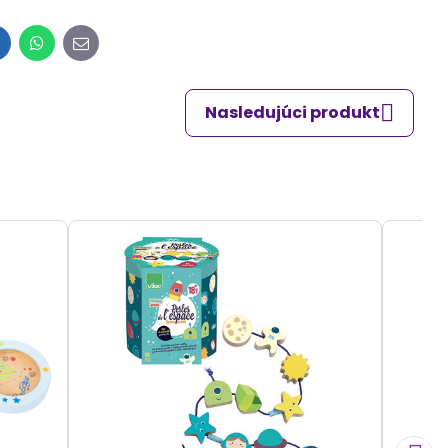
inkedIn
WhatsApp
E-
mail
Nasledujúci produkt