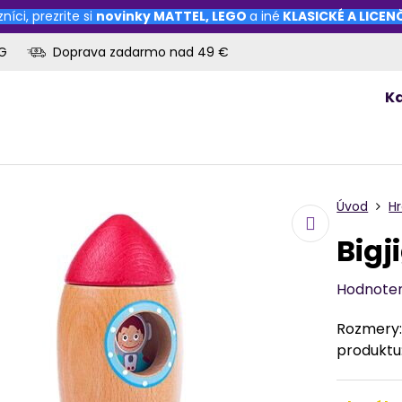
níci, prezrite si
novinky
MATTEL
,
LEGO
a iné
KLASICKÉ A LICE
OG
Doprava zadarmo nad 49 €
K
Úvod
H
Bigj
Hodnote
Rozmery: 
produktu