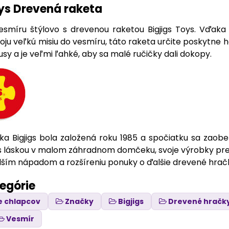
oys Drevená raketa
esmíru štýlovo s drevenou raketou Bigjigs Toys. Vďak
voju veľkú misiu do vesmíru, táto raketa určite poskytne
kusy a je veľmi ľahké, aby sa malé ručičky dali dokopy.
ka Bigjigs bola založená roku 1985 a spočiatku sa zaober
s láskou v malom záhradnom domčeku, svoje výrobky predá
ím nápadom a rozšíreniu ponuky o ďalšie drevené hračk
tegórie
e chlapcov
Značky
Bigjigs
Drevené hračk
Vesmír