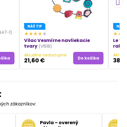
NÁŠ TIP
NÁŠ T
1447-1)
Vilac Vesmírne navliekacie
Le To
tvary
rakie
(V1518)
Aktuálne nedostupné
Aktuál
ošíka
Do košíka
21,60 €
38,6
:
ených zákazníkov:
Pavla – overený