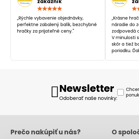
zákazník
zá
Hodnotenie:
5
/
„Rýchle vybavenie objednávky,
„Krásne hrač
5
perfektne zabalený balík, bezchybné
náradie do z
hračky za prijateľné ceny."
zodpovedá c
V minulosti 
skôr a tiež 
poriadku. Ďa
Newsletter
Chcem
ponuk
Odoberať naše novinky:
Prečo nakúpiť u nás?
O spolo