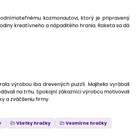
a odnímateľnému kozmonautovi, ktorý je pripravený
 hodiny kreatívneho a nápaditého hrania. Raketa sa dá
ala výrobou iba drevených puzzlí. Majitelia vyrábali
vali na trhu. Spokojní zákazníci výrobcu motivovali
y a zväčšeniu firmy.
y
Všetky hračky
Vesmírne hračky