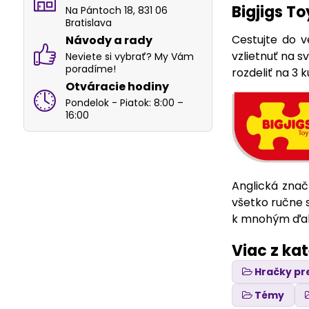
Bigjigs T
Na Pántoch 18, 831 06
Bratislava
Cestujte do v
Návody a rady
vzlietnuť na s
Neviete si vybrať? My Vám
poradíme!
rozdeliť na 3 
Otváracie hodiny
Pondelok - Piatok: 8:00 –
16:00
Anglická znač
všetko ručne 
k mnohým ďalš
Viac z ka
Hračky pr
Témy