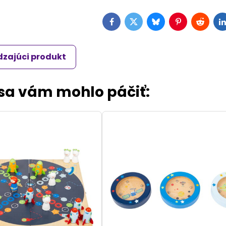
Facebook
Twitter
Bluesky
Pinterest
Reddit
L
zajúci produkt
 sa vám mohlo páčiť: