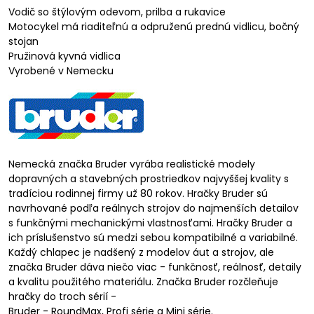
Vodič so štýlovým odevom, prilba a rukavice
Motocykel má riaditeľnú a odpruženú prednú vidlicu, bočný
stojan
Pružinová kyvná vidlica
Vyrobené v Nemecku
Nemecká značka Bruder vyrába realistické modely
dopravných a stavebných prostriedkov najvyššej kvality s
tradíciou rodinnej firmy už 80 rokov. Hračky Bruder sú
navrhované podľa reálnych strojov do najmenších detailov
s funkčnými mechanickými vlastnosťami. Hračky Bruder a
ich príslušenstvo sú medzi sebou kompatibilné a variabilné.
Každý chlapec je nadšený z modelov áut a strojov, ale
značka Bruder dáva niečo viac - funkčnosť, reálnosť, detaily
a kvalitu použitého materiálu. Značka Bruder rozčleňuje
hračky do troch sérií -
Bruder - RoundMax, Profi série a Mini série.