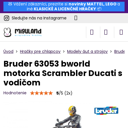
🧸 Vážení zákazníci, prezrite si
novinky
MATTEL
,
LEGO
a
iné
KLASICKÉ A LICENČNÉ HRAČKY
📦
Sledujte nás na Instagrame
Úvod
Hračky pre chlapcov
Modely áut a strojov
Bruder
Bruder 63053 bworld
motorka Scrambler Ducati s
vodičom
Hodnotenie
5
/
5
(
2
x)