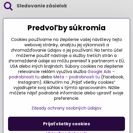
Sledovanie zásielok
SLEDUJTE NÁS NA SOCIÁLNYCH SIEŤACH
Predvoľby súkromia
Cookies používame na zlepšenie vašej návštevy tejto
webovej stránky, analýzu jej výkonnosti a
zhromažďovanie údajov o jej používaní. Na tento účel
Ďakujeme za podporu
môžeme použiť nástroje a služby tretích strán a
zhromaždené údaje sa môžu preniesť k partnerom v EÚ,
Sme slovenský e-shop​. Fungujeme len
USA alebo iných krajinách. Súbory cookies na zlepšenie
vďaka vám – rodičom a všetkým, ktorí veria
relevancie reklám využíva služba
Google Ads –
v poctivý výber kvalitných hračiek s
podrobnosti tu
alebo
Meta – podrobnosti tu
(Facebook,
pridanou hodnotou​. Každý nákup na
Instagram). Kliknutím na „Prijať všetky cookies“
Originalnehracky​.sk je pre nás podporou a
vyjadrujete svoj súhlas s týmto spracovaním. Nižšie
môžete nájsť podrobné informácie alebo upraviť svoje
motiváciou prinášať hračky a produkty,
preferencie.
ktoré majú zmysel​.
Zásady ochrany osobných údajov
©
2026
Copyright
Predvoľby súkromia
Zásady ochrany osobných údajov
Prijať všetky cookies
Podmienky používania