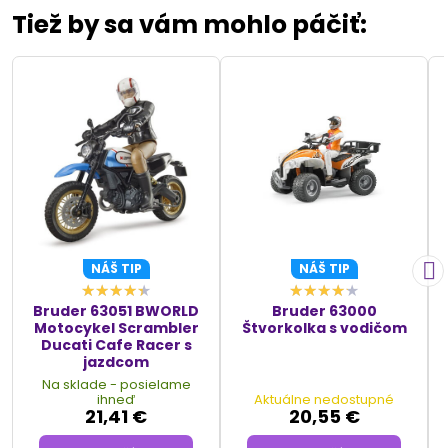
Tiež by sa vám mohlo páčiť:
NÁŠ TIP
NÁŠ TIP
Bruder 63051 BWORLD
Bruder 63000
Motocykel Scrambler
Štvorkolka s vodičom
Ducati Cafe Racer s
jazdcom
Na sklade - posielame
ihneď
Aktuálne nedostupné
21,41 €
20,55 €