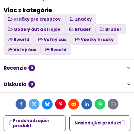
Viac z kategórie
Hračky pre chlapcov
Značky
Modely áut a strojov
Bruder
Bruder
Bworld
Voľný čas
Všetky hračky
Voľný čas
Bworld
Recenzie
0
Diskusia
0
Facebook
Twitter
Bluesky
Pinterest
Reddit
LinkedIn
WhatsApp
E-
mail
Predchádzajúci
Nasledujúci produkt
produkt