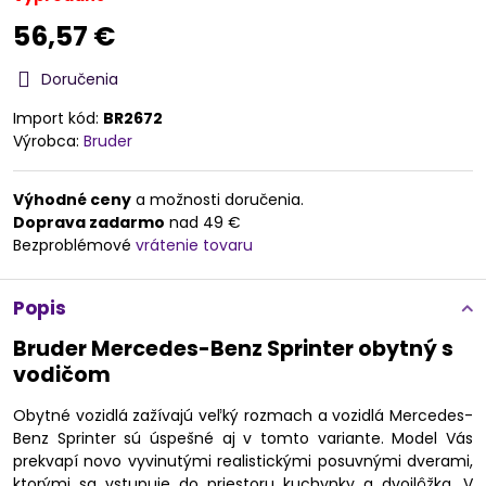
56,57 €
Doručenia
Import kód:
BR2672
Výrobca:
Bruder
Výhodné ceny
a možnosti doručenia.
Doprava zadarmo
nad 49 €
Bezproblémové
vrátenie tovaru
Popis
Bruder Mercedes-Benz Sprinter obytný s
vodičom
Obytné vozidlá zažívajú veľký rozmach a vozidlá Mercedes-
Benz Sprinter sú úspešné aj v tomto variante. Model Vás
prekvapí novo vyvinutými realistickými posuvnými dverami,
ktorými sa vstupuje do priestoru kuchynky a dvojlôžka. V