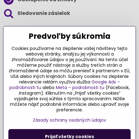
Sledovanie zásielok
SLEDUJTE NÁS NA SOCIÁLNYCH SIEŤACH
Predvoľby súkromia
Cookies používame na zlepšenie vašej návštevy tejto
webovej stránky, analýzu jej výkonnosti a
zhromažďovanie údajov o jej používaní. Na tento účel
Ďakujeme za podporu
môžeme použiť nástroje a služby tretích strán a
zhromaždené údaje sa môžu preniesť k partnerom v EÚ,
Sme slovenský e-shop​. Fungujeme len
USA alebo iných krajinách. Súbory cookies na zlepšenie
vďaka vám – rodičom a všetkým, ktorí veria
relevancie reklám využíva služba
Google Ads –
v poctivý výber kvalitných hračiek s
podrobnosti tu
alebo
Meta – podrobnosti tu
(Facebook,
pridanou hodnotou​. Každý nákup na
Instagram). Kliknutím na „Prijať všetky cookies“
Originalnehracky​.sk je pre nás podporou a
vyjadrujete svoj súhlas s týmto spracovaním. Nižšie
môžete nájsť podrobné informácie alebo upraviť svoje
motiváciou prinášať hračky a produkty,
preferencie.
ktoré majú zmysel​.
Zásady ochrany osobných údajov
©
2026
Copyright
Predvoľby súkromia
Zásady ochrany osobných údajov
Prijať všetky cookies