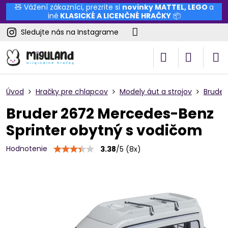
🧸 Vážení zákazníci, prezrite si
novinky
MATTEL
,
LEGO
a
iné
KLASICKÉ A LICENČNÉ HRAČKY
📦
Sledujte nás na Instagrame
Úvod
Hračky pre chlapcov
Modely áut a strojov
Bruder
Bruder 2672 Mercedes-Benz
Sprinter obytný s vodičom
Hodnotenie
3.38
/
5
(
8
x)