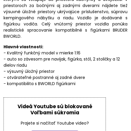
priestoroch za bočnými aj zadnými dverami nájdete tiež
výsuvné úložné priestory ukrývajúce príslušenstvo, súpravu
kempingového nábytku a riadu. Vozidlo je dodávané s
figúrkou vodiča. Celý vnútorný priestor vozidla ponúka
realistické spracovanie kompatibilné s figúrkami BRUDER
BWORLD.
Hlavné vlastnosti:
- Kvalitný funkčný model v mierke 1:16
- auto so závesom pre navijak, figúrka, stôl, 2 stoličky a 12
dielov riadu
- výsuvný úložný priestor
- otvárateľné postranné aj zadné dvere
- kompatibilita s BWORLD figúrkami
Videá Youtube sú blokované
Voľbami súkromia
Prajete si načítať Youtube video?