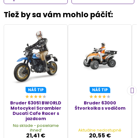
Tiež by sa vám mohlo páčiť:
NÁŠ TIP
NÁŠ TIP
Bruder 63051 BWORLD
Bruder 63000
Motocykel Scrambler
Štvorkolka s vodičom
Ducati Cafe Racer s
jazdcom
Na sklade - posielame
ihneď
Aktuálne nedostupné
21,41 €
20,55 €