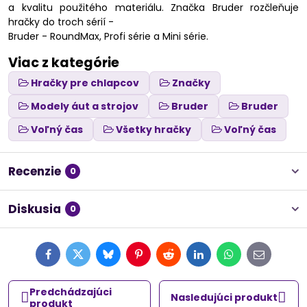
a kvalitu použitého materiálu. Značka Bruder rozčleňuje
hračky do troch sérií -
Bruder - RoundMax, Profi série a Mini série.
Viac z kategórie
Hračky pre chlapcov
Značky
Modely áut a strojov
Bruder
Bruder
Voľný čas
Všetky hračky
Voľný čas
Recenzie
0
Diskusia
0
Facebook
Twitter
Bluesky
Pinterest
Reddit
LinkedIn
WhatsApp
E-
mail
Predchádzajúci
Nasledujúci produkt
produkt