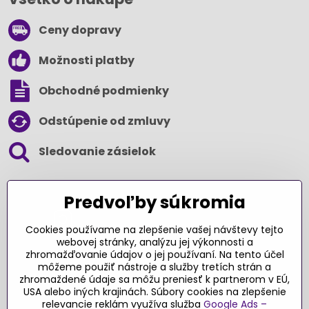
Ceny dopravy
Možnosti platby
Obchodné podmienky
Odstúpenie od zmluvy
Sledovanie zásielok
SLEDUJTE NÁS NA SOCIÁLNYCH SIEŤACH
Predvoľby súkromia
Cookies používame na zlepšenie vašej návštevy tejto
webovej stránky, analýzu jej výkonnosti a
zhromažďovanie údajov o jej používaní. Na tento účel
Ďakujeme za podporu
môžeme použiť nástroje a služby tretích strán a
zhromaždené údaje sa môžu preniesť k partnerom v EÚ,
Sme slovenský e-shop​. Fungujeme len
USA alebo iných krajinách. Súbory cookies na zlepšenie
vďaka vám – rodičom a všetkým, ktorí veria
relevancie reklám využíva služba
Google Ads –