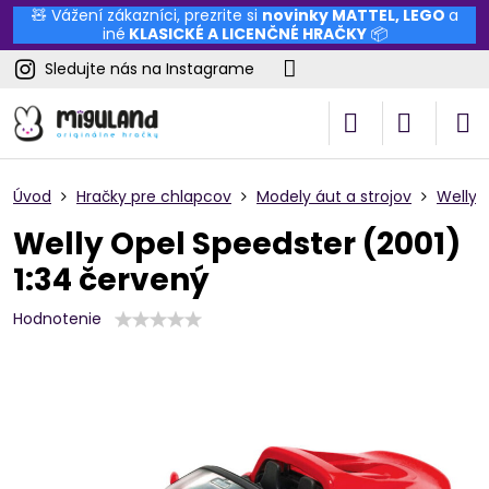
🧸 Vážení zákazníci, prezrite si
novinky
MATTEL
,
LEGO
a
iné
KLASICKÉ A LICENČNÉ HRAČKY
📦
Sledujte nás na Instagrame
Úvod
Hračky pre chlapcov
Modely áut a strojov
Welly
Welly Opel Speedster (2001)
1:34 červený
Hodnotenie