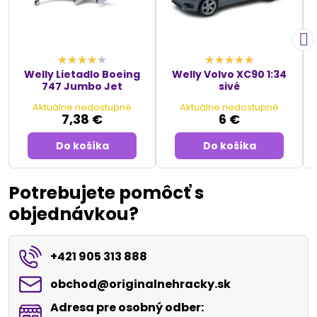
Welly Lietadlo Boeing
Welly Volvo XC90 1:34
747 Jumbo Jet
sivé
Aktuálne nedostupné
Aktuálne nedostupné
7,38 €
6 €
Do košíka
Do košíka
Potrebujete pomôcť s
objednávkou?
+421 905 313 888
obchod​@originalnehracky​.sk
Adresa pre osobný odber: