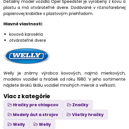
Detailný model vozidla Opel Speedster je vyrobený z kovu a
plastu a má otvárateľné dvere. Dodávané v rôznofarebnej
papierovej krabičke s plastovým priehľadom.
Hlavné vlastnosti:
kovová karoséria
otvárateľné dvere
Welly je známy výrobca kovových, najmä mierkových,
modelov vozidiel a hračiek od roku 1980. V jeho sortimente
nájdete širokú škálu vozidiel mnohých mierok a veľkostí.
Viac z kategórie
Hračky pre chlapcov
Značky
Modely áut a strojov
Všetky hračky
Welly
Welly