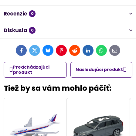
Recenzie
0
Diskusia
0
Facebook
Twitter
Bluesky
Pinterest
Reddit
LinkedIn
WhatsApp
E-
mail
Predchádzajúci
Nasledujúci produkt
produkt
Tiež by sa vám mohlo páčiť: