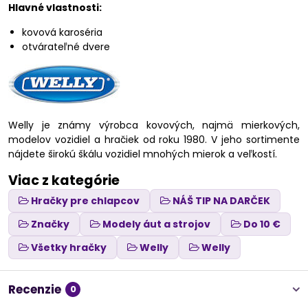
Hlavné vlastnosti:
kovová karoséria
otvárateľné dvere
Welly je známy výrobca kovových, najmä mierkových,
modelov vozidiel a hračiek od roku 1980. V jeho sortimente
nájdete širokú škálu vozidiel mnohých mierok a veľkostí.
Viac z kategórie
Hračky pre chlapcov
NÁŠ TIP NA DARČEK
Značky
Modely áut a strojov
Do 10 €
Všetky hračky
Welly
Welly
Recenzie
0