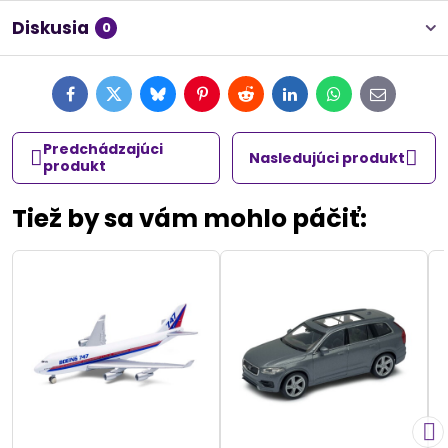
Diskusia
0
Facebook
Twitter
Bluesky
Pinterest
Reddit
LinkedIn
WhatsApp
E-
mail
Predchádzajúci
Nasledujúci produkt
produkt
Tiež by sa vám mohlo páčiť: