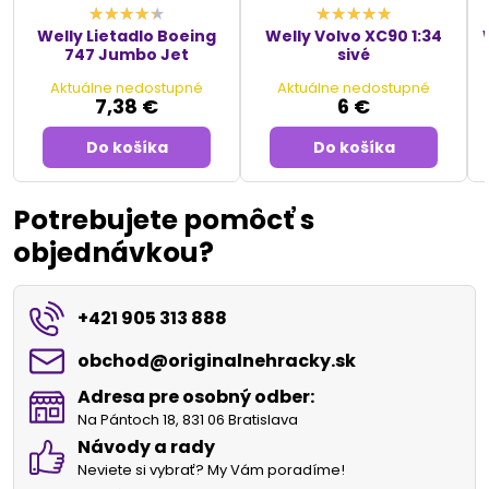
Welly Lietadlo Boeing
Welly Volvo XC90 1:34
747 Jumbo Jet
sivé
Aktuálne nedostupné
Aktuálne nedostupné
7,38 €
6 €
Do košíka
Do košíka
Potrebujete pomôcť s
objednávkou?
+421 905 313 888
obchod​@originalnehracky​.sk
Adresa pre osobný odber:
Na Pántoch 18, 831 06 Bratislava
Návody a rady
Neviete si vybrať? My Vám poradíme!