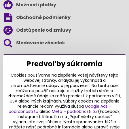
Možnosti platby
Obchodné podmienky
Odstúpenie od zmluvy
Sledovanie zásielok
SLEDUJTE NÁS NA SOCIÁLNYCH SIEŤACH
Predvoľby súkromia
Cookies používame na zlepšenie vašej návštevy tejto
webovej stránky, analýzu jej výkonnosti a
zhromažďovanie údajov o jej používaní. Na tento účel
Ďakujeme za podporu
môžeme použiť nástroje a služby tretích strán a
zhromaždené údaje sa môžu preniesť k partnerom v EÚ,
Sme slovenský e-shop​. Fungujeme len
USA alebo iných krajinách. Súbory cookies na zlepšenie
vďaka vám – rodičom a všetkým, ktorí veria
relevancie reklám využíva služba
Google Ads –
v poctivý výber kvalitných hračiek s
podrobnosti tu
alebo
Meta – podrobnosti tu
(Facebook,
pridanou hodnotou​. Každý nákup na
Instagram). Kliknutím na „Prijať všetky cookies“
vyjadrujete svoj súhlas s týmto spracovaním. Nižšie
Originalnehracky​.sk je pre nás podporou a
môžete nájsť podrobné informácie alebo upraviť svoje
motiváciou prinášať hračky a produkty,