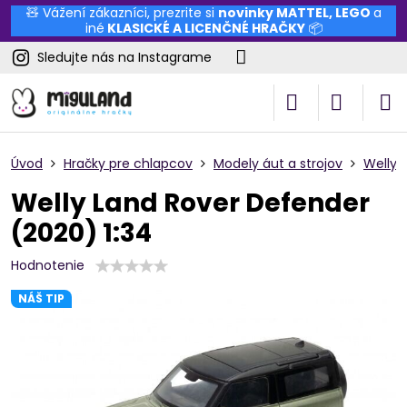
🧸 Vážení zákazníci, prezrite si
novinky
MATTEL
,
LEGO
a
iné
KLASICKÉ A LICENČNÉ HRAČKY
📦
Sledujte nás na Instagrame
Úvod
Hračky pre chlapcov
Modely áut a strojov
Welly
Welly Land Rover Defender
(2020) 1:34
Hodnotenie
NÁŠ TIP