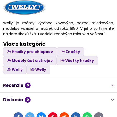
Welly je známy výrobca kovových, najmä mierkových,
modelov vozidiel a hračiek od roku 1980. V jeho sortimente
nájdete širokú škálu vozidiel mnohých mierok a veľkostí.
Viac z kategórie
Hračky pre chlapcov
Značky
Modely áut a strojov
Všetky hračky
Welly
Welly
Recenzie
0
Diskusia
0