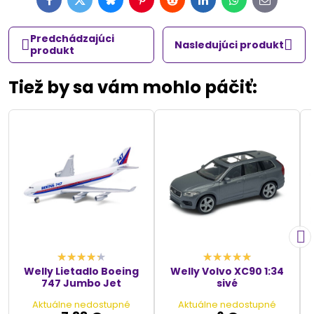
Facebook
Twitter
Bluesky
Pinterest
Reddit
LinkedIn
WhatsApp
E-
mail
Predchádzajúci
Nasledujúci produkt
produkt
Tiež by sa vám mohlo páčiť:
Welly Lietadlo Boeing
Welly Volvo XC90 1:34
747 Jumbo Jet
sivé
Aktuálne nedostupné
Aktuálne nedostupné