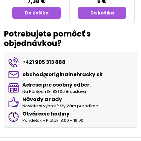
7,38 €
6 €
Do košíka
Do košíka
Potrebujete pomôcť s
objednávkou?
+421 905 313 888
obchod​@originalnehracky​.sk
Adresa pre osobný odber:
Na Pántoch 18, 831 06 Bratislava
Návody a rady
Neviete si vybrať? My Vám poradíme!
Otváracie hodiny
Pondelok - Piatok: 8:00 – 16:00