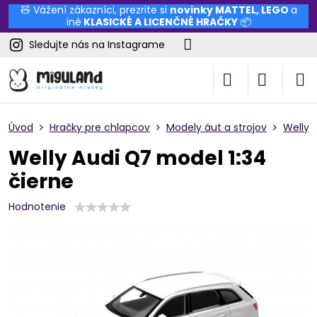
🧸 Vážení zákazníci, prezrite si
novinky
MATTEL
,
LEGO
a
iné
KLASICKÉ A LICENČNÉ HRAČKY
📦
Sledujte nás na Instagrame
Úvod
Hračky pre chlapcov
Modely áut a strojov
Welly
Welly Audi Q7 model 1:34
čierne
Hodnotenie