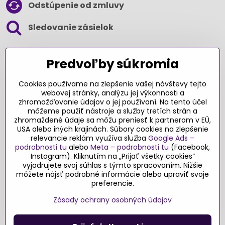
Odstúpenie od zmluvy
Sledovanie zásielok
SLEDUJTE NÁS NA SOCIÁLNYCH SIEŤACH
Predvoľby súkromia
Cookies používame na zlepšenie vašej návštevy tejto
webovej stránky, analýzu jej výkonnosti a
zhromažďovanie údajov o jej používaní. Na tento účel
Ďakujeme za podporu
môžeme použiť nástroje a služby tretích strán a
zhromaždené údaje sa môžu preniesť k partnerom v EÚ,
Sme slovenský e-shop​. Fungujeme len
USA alebo iných krajinách. Súbory cookies na zlepšenie
vďaka vám – rodičom a všetkým, ktorí veria
relevancie reklám využíva služba
Google Ads –
v poctivý výber kvalitných hračiek s
podrobnosti tu
alebo
Meta – podrobnosti tu
(Facebook,
pridanou hodnotou​. Každý nákup na
Instagram). Kliknutím na „Prijať všetky cookies“
vyjadrujete svoj súhlas s týmto spracovaním. Nižšie
Originalnehracky​.sk je pre nás podporou a
môžete nájsť podrobné informácie alebo upraviť svoje
motiváciou prinášať hračky a produkty,
preferencie.
ktoré majú zmysel​.
Zásady ochrany osobných údajov
©
2026
Copyright