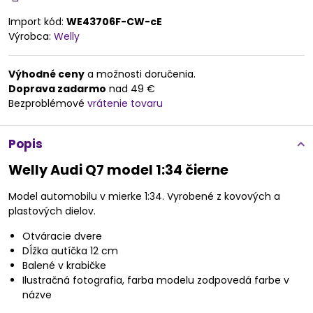
Import kód:
WE43706F-CW-cE
Výrobca:
Welly
Výhodné ceny
a možnosti doručenia.
Doprava zadarmo
nad 49 €
Bezproblémové
vrátenie tovaru
Popis
Welly Audi Q7 model 1:34 čierne
Model automobilu v mierke 1:34. Vyrobené z kovových a
plastových dielov.
Otváracie dvere
Dĺžka autíčka 12 cm
Balené v krabičke
Ilustračná fotografia, farba modelu zodpovedá farbe v
názve