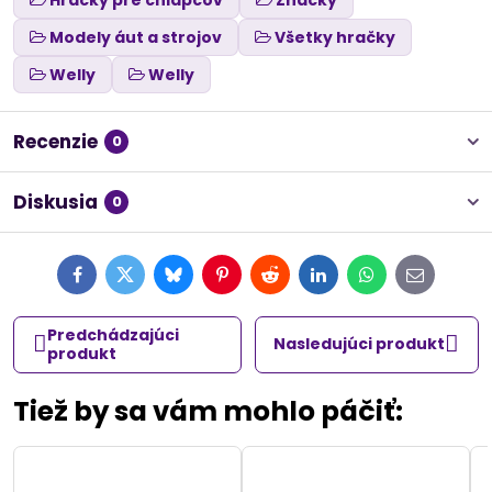
Hračky pre chlapcov
Značky
Modely áut a strojov
Všetky hračky
Welly
Welly
Recenzie
0
Diskusia
0
Facebook
Twitter
Bluesky
Pinterest
Reddit
LinkedIn
WhatsApp
E-
mail
Predchádzajúci
Nasledujúci produkt
produkt
Tiež by sa vám mohlo páčiť: