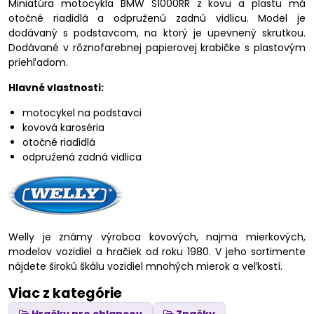
Miniatúra motocykla BMW S1000RR z kovu a plastu má
otočné riadidlá a odpruženú zadnú vidlicu. Model je
dodávaný s podstavcom, na ktorý je upevnený skrutkou.
Dodávané v rôznofarebnej papierovej krabičke s plastovým
priehľadom.
Hlavné vlastnosti:
motocykel na podstavci
kovová karoséria
otočné riadidlá
odpružená zadná vidlica
Welly je známy výrobca kovových, najmä mierkových,
modelov vozidiel a hračiek od roku 1980. V jeho sortimente
nájdete širokú škálu vozidiel mnohých mierok a veľkostí.
Viac z kategórie