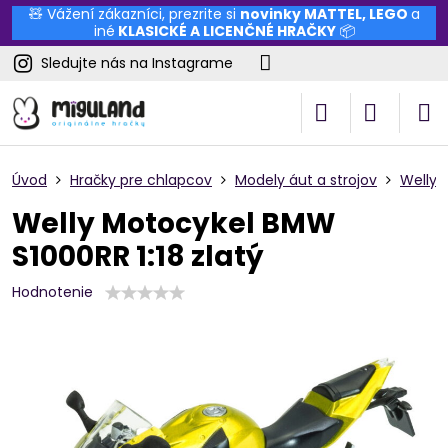
🧸 Vážení zákazníci, prezrite si
novinky
MATTEL
,
LEGO
a
iné
KLASICKÉ A LICENČNÉ HRAČKY
📦
Sledujte nás na Instagrame
Úvod
Hračky pre chlapcov
Modely áut a strojov
Welly
Welly Motocykel BMW
S1000RR 1:18 zlatý
Hodnotenie