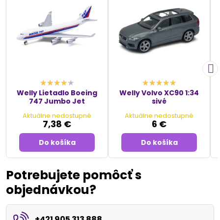
Welly Lietadlo Boeing
Welly Volvo XC90 1:34
747 Jumbo Jet
sivé
Aktuálne nedostupné
Aktuálne nedostupné
7,38 €
6 €
Do košíka
Do košíka
Potrebujete pomôcť s
objednávkou?
+421 905 313 888