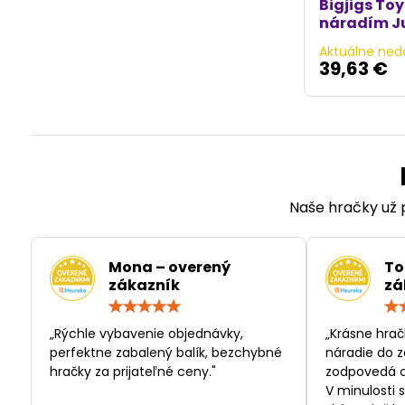
Bigjigs Toy
náradím J
Aktuálne ned
39,63 €
Naše hračky už p
Mona – overený
To
zákazník
zá
Hodnotenie:
5
/
„Rýchle vybavenie objednávky,
„Krásne hrač
5
perfektne zabalený balík, bezchybné
náradie do z
hračky za prijateľné ceny."
zodpovedá c
V minulosti 