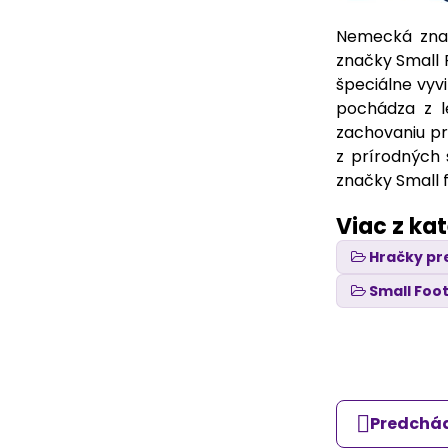
Nemecká znač
značky Small 
špeciálne vyvi
pochádza z l
zachovaniu pr
z prírodných 
značky Small f
Viac z ka
Hračky pr
Small Foo
Predchád