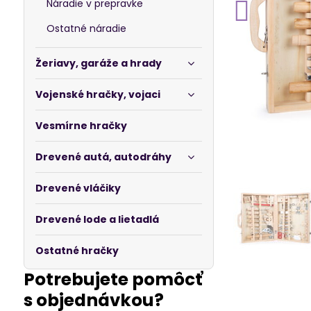
Náradie v prepravke
Ostatné náradie
Žeriavy, garáže a hrady
Vojenské hračky, vojaci
Vesmírne hračky
Drevené autá, autodráhy
Drevené vláčiky
Drevené lode a lietadlá
Ostatné hračky
Potrebujete pomôcť
s objednávkou?