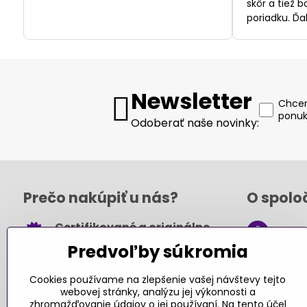
skôr a tiež 
poriadku. Ďa
Newsletter
Chcem
ponuk
Odoberať naše novinky:
Prečo nakúpiť u nás?
O spolo
Certifikované a originálne
+421
hračky
Predvoľby súkromia
obch
Takmer 100% spokojných
.sk
zákazníkov
Cookies používame na zlepšenie vašej návštevy tejto
webovej stránky, analýzu jej výkonnosti a
Kont
Pri nákupe nad 49 € doprava
zhromažďovanie údajov o jej používaní. Na tento účel