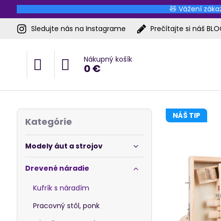
🧸 Vážení zákaz
Sledujte nás na Instagrame
Prečítajte si náš BL
Nákupný košík
0 €
NÁŠ TIP
Kategórie
Modely áut a strojov
Drevené náradie
Kufrík s náradím
Pracovný stôl, ponk