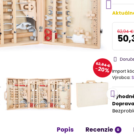
Aktuáln
62,94 €
50,
Doruč
62,94 €
20%
Import kó
Výrobca:
S
Výhodné
Doprav
Bezprob
Popis
Recenzie
0