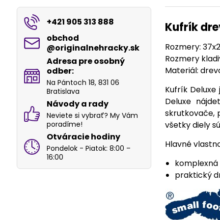
+421 905 313 888
Kufrík dr
obchod​
Rozmery: 37x
@originalnehracky​.sk
Rozmery kladiv
Adresa pre osobný
Materiál: drevo
odber:
Na Pántoch 18, 831 06
Kufrík Deluxe
Bratislava
Deluxe nájde
Návody a rady
skrutkovače, p
Neviete si vybrať? My Vám
poradíme!
všetky diely s
Otváracie hodiny
Hlavné vlastno
Pondelok - Piatok: 8:00 –
16:00
komplexná 
praktický d