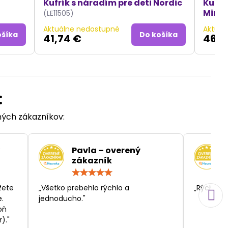
Kufrík s náradím pre deti Nordic
Kufor
Mini
(LE11505)
Aktuálne nedostupné
Aktuál
ošíka
Do košíka
41,74 €
46,3
:
ených zákazníkov:
Pavla – overený
zákazník
otenie:
Hodnotenie:
5
/
žete
„Všetko prebehlo rýchlo a
„Rýchlosť
5
.
jednoducho."
oň
)."