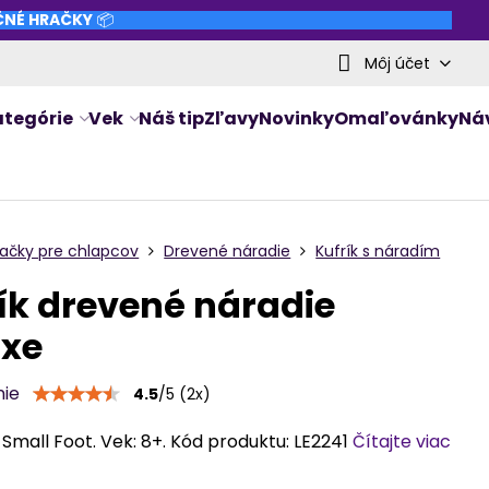
NČNÉ HRAČKY
📦
Môj účet
ategórie
Vek
Náš tip
Zľavy
Novinky
Omaľovánky
Ná
račky pre chlapcov
Drevené náradie
Kufrík s náradím
ík drevené náradie
uxe
nie
4.5
/
5
(
2
x)
Small Foot. Vek: 8+. Kód produktu: LE2241
Čítajte viac