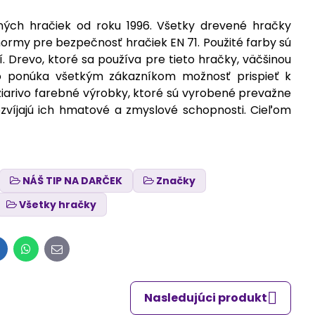
ých hračiek od roku 1996. Všetky drevené hračky
ormy pre bezpečnosť hračiek EN 71. Použité farby sú
. Drevo, ktoré sa používa pre tieto hračky, väčšinou
To ponúka všetkým zákazníkom možnosť prispieť k
žiarivo farebné výrobky, ktoré sú vyrobené prevažne
ozvíjajú ich hmatové a zmyslové schopnosti. Cieľom
NÁŠ TIP NA DARČEK
Značky
Všetky hračky
inkedIn
WhatsApp
E-
mail
Nasledujúci produkt