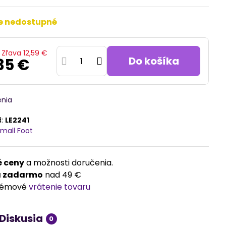
e nedostupné
Zľava
12,59 €
Do košíka
35 €
enia
d:
LE2241
mall Foot
 ceny
a možnosti doručenia.
a zadarmo
nad 49 €
lémové
vrátenie tovaru
Diskusia
0