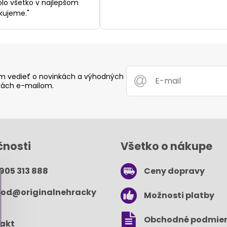
bolo všetko v najlepšom
kujeme."
 vedieť o novinkách a výhodných
ách e-mailom.
čnosti
Všetko o nákupe
 905 313 888
Ceny dopravy
od​@originalnehracky​
Možnosti platby
Obchodné podmie
akt