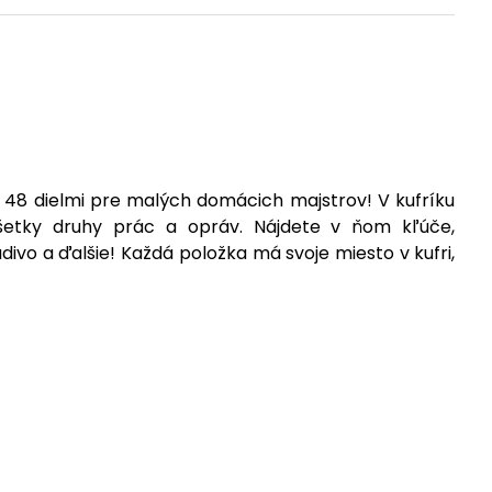
 48 dielmi pre malých domácich majstrov! V kufríku
šetky druhy prác a opráv. Nájdete v ňom kľúče,
adivo a ďalšie! Každá položka má svoje miesto v kufri,