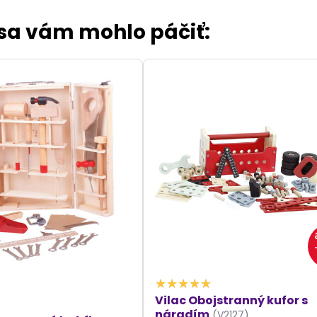
 sa vám mohlo páčiť:
Vilac Obojstranný kufor s
náradím
(V2127)