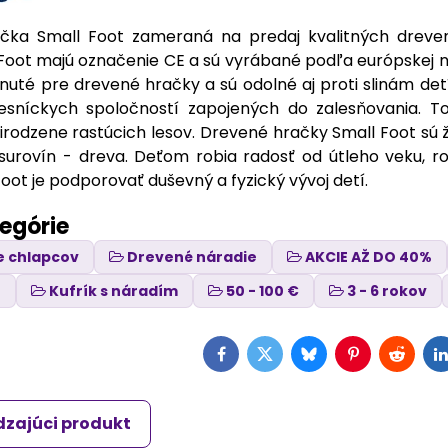
ka Small Foot zameraná na predaj kvalitných dreven
Foot majú označenie CE a sú vyrábané podľa európskej n
nuté pre drevené hračky a sú odolné aj proti slinám detí
esníckych spoločností zapojených do zalesňovania. 
irodzene rastúcich lesov. Drevené hračky Small Foot sú 
surovín - dreva. Deťom robia radosť od útleho veku, r
oot je podporovať duševný a fyzický vývoj detí.
tegórie
e chlapcov
Drevené náradie
AKCIE AŽ DO 40%
t
Kufrík s náradím
50 - 100 €
3 - 6 rokov
Facebook
Twitter
Bluesky
Pinterest
Reddit
L
zajúci produkt