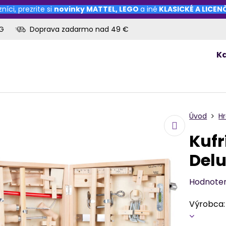
níci, prezrite si
novinky
MATTEL
,
LEGO
a iné
KLASICKÉ A LICE
OG
Doprava zadarmo nad 49 €
K
Úvod
H
Kufr
Del
Hodnote
Výrobca: 