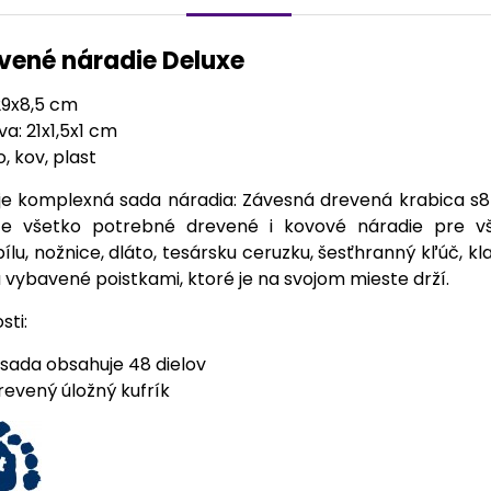
evené náradie Deluxe
29x8,5 cm
a: 21x1,5x1 cm
, kov, plast
 je komplexná sada náradia: Závesná drevená krabica s8
te všetko potrebné drevené i kovové náradie pre v
ílu, nožnice, dláto, tesársku ceruzku, šesťhranný kľúč, kl
ú vybavené poistkami, ktoré je na svojom mieste drží.
sti:
sada obsahuje 48 dielov
revený úložný kufrík