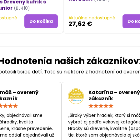
s Drevený kufrík s
unior
(BJ410)
ostupné
Aktuálne nedostupné
Do košíka
Do k
27,62 €
Hodnotenia našich zákazníkov
otešili tisíce detí. Toto sú niektoré z hodnotení od over
máš – overený
Katarína – overený
kazník
zákazník
Hodnotenie:
Hodn
5
5
/
/
ky, objednávali sme
„Široký výber hračiek, ktorý si mô
5
5
áhradky, kvalita
vybrať aj podľa vekovej kategórie
ene, krásne prevedenie.
Hračky sú drevené, kvalitné (asp
sme odtiaľ objednávali už
tie, ktoré som objednávala aj skôr