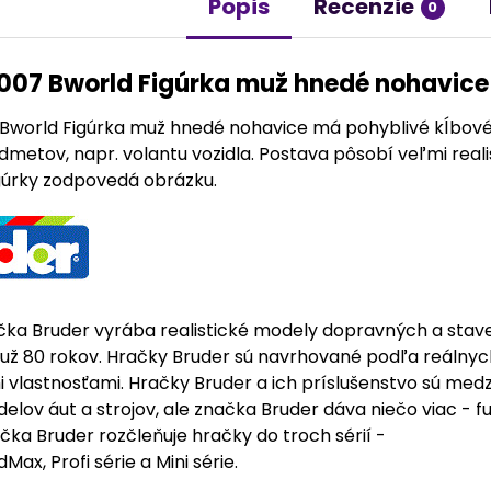
Popis
Recenzie
0
007 Bworld Figúrka muž hnedé nohavice
Bworld Figúrka muž hnedé nohavice má pohyblivé kĺbové 
dmetov, napr. volantu vozidla. Postava pôsobí veľmi real
gúrky zodpovedá obrázku.
a Bruder vyrába realistické modely dopravných a stavebn
y už 80 rokov. Hračky Bruder sú navrhované podľa reálnyc
vlastnosťami. Hračky Bruder a ich príslušenstvo sú medzi
lov áut a strojov, ale značka Bruder dáva niečo viac - fun
čka Bruder rozčleňuje hračky do troch sérií -
Max, Profi série a Mini série.