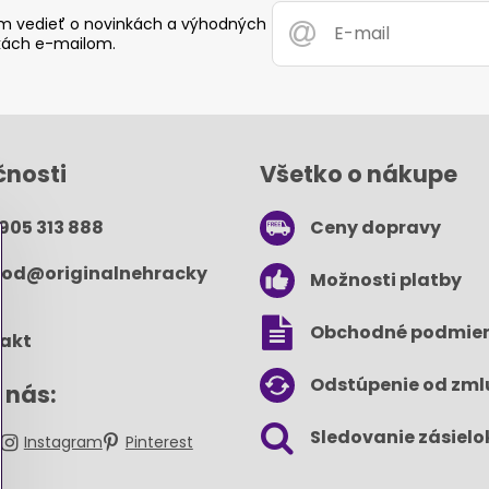
 vedieť o novinkách a výhodných
ách e-mailom.
čnosti
Všetko o nákupe
 905 313 888
Ceny dopravy
od​@originalnehracky​
Možnosti platby
Obchodné podmie
akt
Odstúpenie od zml
 nás:
Sledovanie zásielo
k
Instagram
Pinterest