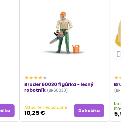
č
Bruder 60030 figúrka - lesný
Brude
robotník
(BR60030)
(BR102
Na skl
Aktuálne nedostupné
ihneď
ošíka
Do košíka
10,25 €
5,52