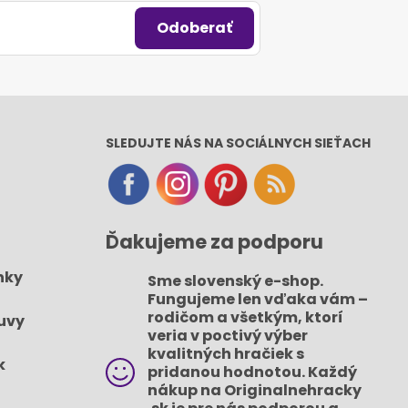
Odoberať
SLEDUJTE NÁS NA SOCIÁLNYCH SIEŤACH
Ďakujeme za podporu
nky
Sme slovenský e-shop​.
Fungujeme len vďaka vám –
rodičom a všetkým, ktorí
uvy
veria v poctivý výber
kvalitných hračiek s
k
pridanou hodnotou​. Každý
nákup na Originalnehracky​