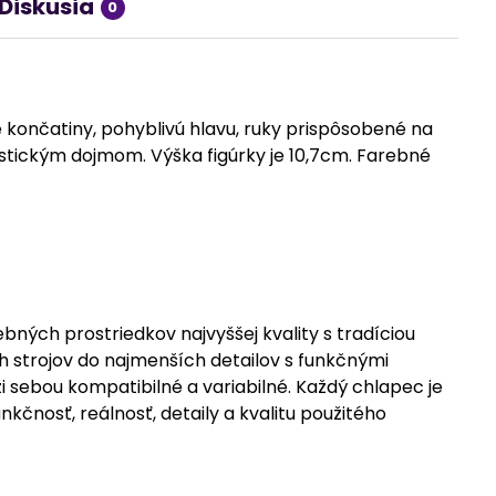
Diskusia
0
končatiny, pohyblivú hlavu, ruky prispôsobené na
istickým dojmom. Výška figúrky je 10,7cm. Farebné
ých prostriedkov najvyššej kvality s tradíciou
h strojov do najmenších detailov s funkčnými
 sebou kompatibilné a variabilné. Každý chlapec je
kčnosť, reálnosť, detaily a kvalitu použitého