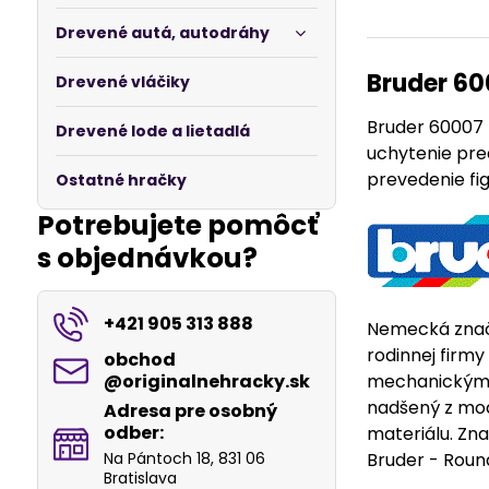
Drevené autá, autodráhy
Bruder 60
Drevené vláčiky
Bruder 60007 
Drevené lode a lietadlá
uchytenie pre
prevedenie fi
Ostatné hračky
Potrebujete pomôcť
s objednávkou?
+421 905 313 888
Nemecká značk
rodinnej firm
obchod​
@originalnehracky​.sk
mechanickými 
nadšený z mode
Adresa pre osobný
odber:
materiálu. Zna
Na Pántoch 18, 831 06
Bruder - Round
Bratislava