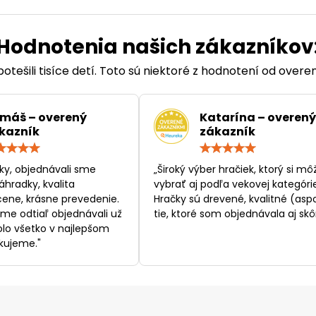
Hodnotenia našich zákazníkov
otešili tisíce detí. Toto sú niektoré z hodnotení od over
máš – overený
Katarína – overený
kazník
zákazník
Hodnotenie:
Hodn
5
5
/
/
ky, objednávali sme
„Široký výber hračiek, ktorý si mô
5
5
áhradky, kvalita
vybrať aj podľa vekovej kategórie
ene, krásne prevedenie.
Hračky sú drevené, kvalitné (asp
sme odtiaľ objednávali už
tie, ktoré som objednávala aj skôr
bolo všetko v najlepšom
kujeme."