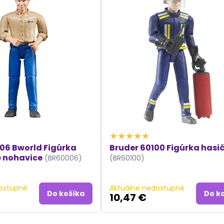
06 Bworld Figúrka
Bruder 60100 Figúrka hasi
 nohavice
(BR60006)
(BR60100)
ostupné
Aktuálne nedostupné
Do košíka
Do k
10,47 €