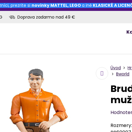
níci, prezrite si
novinky
MATTEL
,
LEGO
a iné
KLASICKÉ A LICE
OG
Doprava zadarmo nad 49 €
K
Úvod
H
Bworld
Brud
muž
Hodnote
Rozmery: 