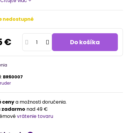
7
Čítajte viac
e nedostupné
5 €
Do košíka
enia
d:
BR60007
ruder
 ceny
a možnosti doručenia.
a zadarmo
nad 49 €
lémové
vrátenie tovaru