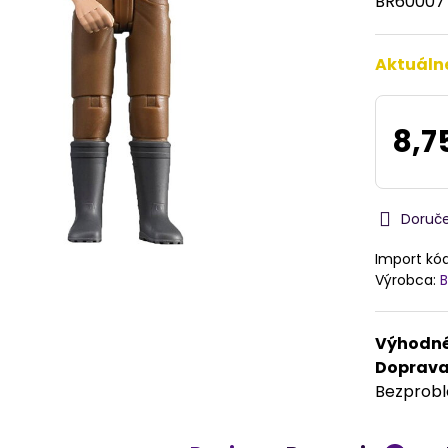
BR6000
Aktuáln
8,7
Doruč
Import kó
Výrobca:
B
Výhodné
Doprav
Bezprob