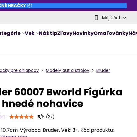
NČNÉ HRAČKY
📦
Môj účet
ategórie
Vek
Náš tip
Zľavy
Novinky
Omaľovánky
Ná
račky pre chlapcov
Modely áut a strojov
Bruder
er 60007 Bworld Figúrka
 hnedé nohavice
nie
5
/
5
(
3
x)
10,7cm. Výrobca: Bruder. Vek: 3+. Kód produktu: