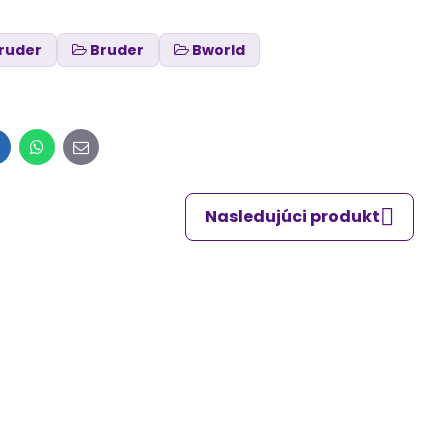
ruder
Bruder
Bworld
inkedIn
WhatsApp
E-
mail
Nasledujúci produkt