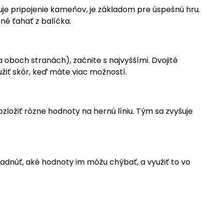
e pripojenie kameňov, je základom pre úspešnú hru.
né ťahať z balíčka.
boch stranách), začnite s najvyššími. Dvojité
žiť skôr, keď máte viac možností.
ložiť rôzne hodnoty na hernú líniu. Tým sa zvyšuje
adnúť, aké hodnoty im môžu chýbať, a využiť to vo