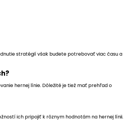
ádnutie stratégií však budete potrebovať viac času a
ch?
nie hernej línie. Dôležité je tiež mať prehľad o
ností ich pripojiť k rôznym hodnotám na hernej línii.