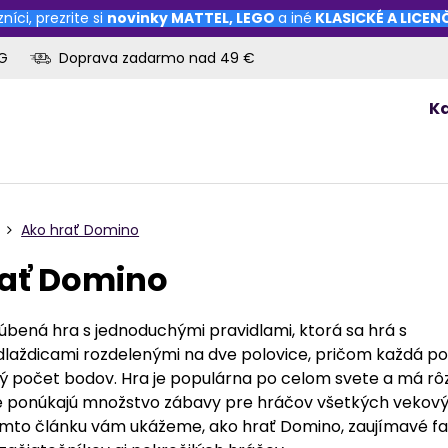
níci, prezrite si
novinky
MATTEL
,
LEGO
a iné
KLASICKÉ A LICE
OG
Doprava zadarmo nad 49 €
K
Ako hrať Domino
rať Domino
úbená hra s jednoduchými pravidlami, ktorá sa hrá s
dlaždicami rozdelenými na dve polovice, pričom každá po
tý počet bodov. Hra je populárna po celom svete a má rô
ré ponúkajú množstvo zábavy pre hráčov všetkých vekov
tomto článku vám ukážeme, ako hrať Domino, zaujímavé fa