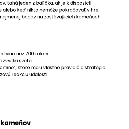
 ťahá jeden z balíčka, ak je k dispozícii.
ne alebo keď nikto nemôže pokračovať v hre.
á najmenej bodov na zostávajúcich kameňoch.
ed viac než 700 rokmi.
a zvyšku sveta.
mino“, ktoré majú vlastné pravidlá a stratégie.
zovú reakciu udalostí.
py kameňov