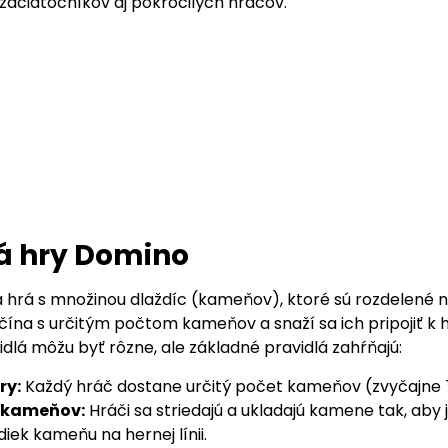
 začiatočníkov aj pokročilých hráčov.
á hry Domino
 hrá s množinou dlaždíc (kameňov), ktoré sú rozdelené 
ína s určitým počtom kameňov a snaží sa ich pripojiť k her
dlá môžu byť rôzne, ale základné pravidlá zahŕňajú:
ry:
Každý hráč dostane určitý počet kameňov (zvyčajne 7
 kameňov:
Hráči sa striedajú a ukladajú kamene tak, ab
ek kameňu na hernej línii.