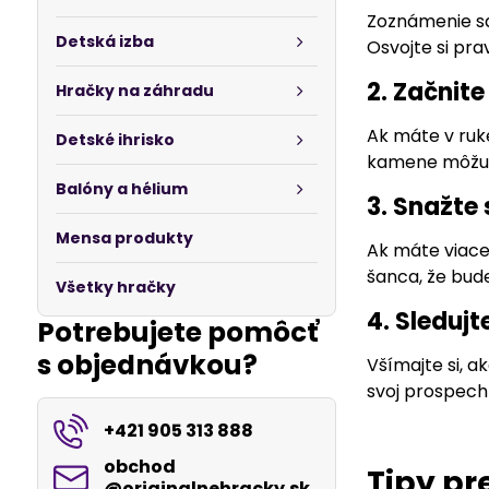
Zoznámenie sa
Detská izba
Osvojte si pra
2. Začnit
Hračky na záhradu
Ak máte v ruk
Detské ihrisko
kamene môžu b
Balóny a hélium
3. Snažte
Mensa produkty
Ak máte viacer
šanca, že bud
Všetky hračky
4. Sleduj
Potrebujete pomôcť
s objednávkou?
Všímajte si, 
svoj prospech
+421 905 313 888
obchod​
Tipy pr
@originalnehracky​.sk