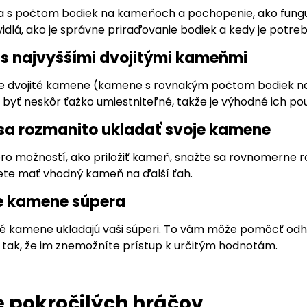
 s počtom bodiek na kameňoch a pochopenie, ako funguj
vidlá, ako je správne priraďovanie bodiek a kedy je potreb
e s najvyššími dvojitými kameňmi
e dvojité kamene (kamene s rovnakým počtom bodiek na o
yť neskôr ťažko umiestniteľné, takže je výhodné ich pou
 sa rozmanito ukladať svoje kamene
o možností, ako priložiť kameň, snažte sa rovnomerne roz
ete mať vhodný kameň na ďalší ťah.
te kamene súpera
aké kamene ukladajú vaši súperi. To vám môže pomôcť odh
 tak, že im znemožníte prístup k určitým hodnotám.
e pokročilých hráčov