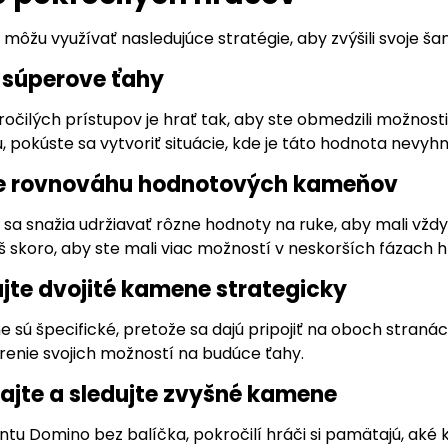
i môžu využívať nasledujúce stratégie, aby zvýšili svoje ša
e súperove ťahy
čilých prístupov je hrať tak, aby ste obmedzili možnosti
, pokúste sa vytvoriť situácie, kde je táto hodnota nevyhnu
jte rovnováhu hodnotových kameňov
i sa snažia udržiavať rôzne hodnoty na ruke, aby mali vžd
š skoro, aby ste mali viac možností v neskorších fázach h
ajte dvojité kamene strategicky
 sú špecifické, pretože sa dajú pripojiť na oboch stranác
írenie svojich možností na budúce ťahy.
dajte a sledujte zvyšné kamene
antu Domino bez balíčka, pokročilí hráči si pamätajú, ak