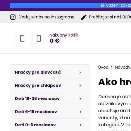
🧸 Vážení zákaz
Sledujte nás na Instagrame
Prečítajte si náš BL
Nákupný košík
0 €
Úvod
Návody
Hračky pre dievčatá
Ako h
Hračky pre chlapcov
Domino je obľ
Deti 18-36 mesiacov
obĺžnikovými 
obsahuje urči
Deti 6-18 mesiacov
varianty, kto
kategórií. V 
Deti 0-6 mesiacov