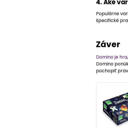
4. Aké va
Populárne var
špecifické pra
Záver
Domino je hra
Domino ponúka
pochopiť pravi