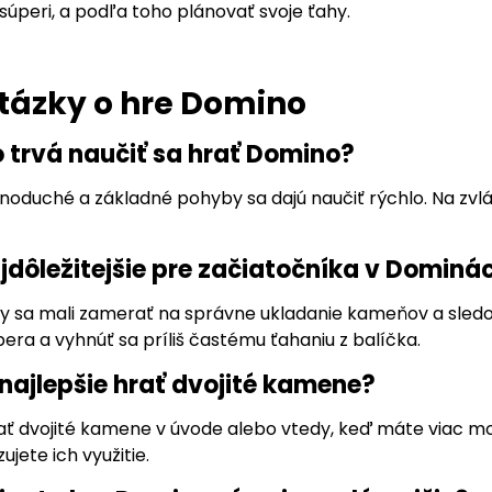
úperi, a podľa toho plánovať svoje ťahy.
tázky o hre Domino
o trvá naučiť sa hrať Domino?
dnoduché a základné pohyby sa dajú naučiť rýchlo. Na zvl
ajdôležitejšie pre začiatočníka v Dominá
y sa mali zamerať na správne ukladanie kameňov a sledova
ra a vyhnúť sa príliš častému ťahaniu z balíčka.
 najlepšie hrať dvojité kamene?
rať dvojité kamene v úvode alebo vtedy, keď máte viac mož
jete ich využitie.