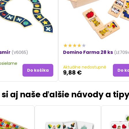
smír
Domino Farma 28 ks
(V6065)
(LE709
posielame
Aktuálne nedostupné
Do košíka
Do k
9,88 €
 si aj naše ďalšie návody a tipy