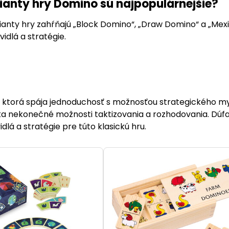
rianty hry Domino sú najpopulárnejšie?
ianty hry zahŕňajú „Block Domino“, „Draw Domino“ a „Mex
vidlá a stratégie.
, ktorá spája jednoduchosť s možnosťou strategického mys
 nekonečné možnosti taktizovania a rozhodovania. Dúf
dlá a stratégie pre túto klasickú hru.