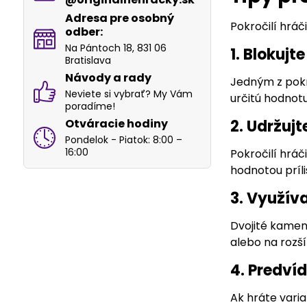
Adresa pre osobný
Pokročilí hráč
odber:
Na Pántoch 18, 831 06
1. Blokujt
Bratislava
Návody a rady
Jedným z pokro
Neviete si vybrať? My Vám
určitú hodnotu
poradíme!
Otváracie hodiny
2. Udržu
Pondelok - Piatok: 8:00 –
16:00
Pokročilí hráč
hodnotou príli
3. Využív
Dvojité kamene
alebo na rozš
4. Predví
Ak hráte vari