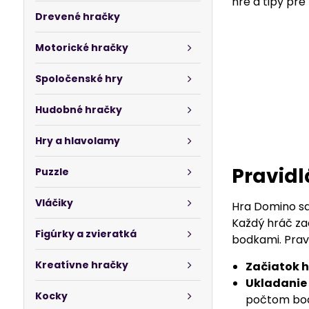
hre a tipy pre
Drevené hračky
Motorické hračky
Spoločenské hry
Hudobné hračky
Hry a hlavolamy
Pravidl
Puzzle
Vláčiky
Hra Domino sa
Každý hráč zač
Figúrky a zvieratká
bodkami. Pravi
Kreatívne hračky
Začiatok h
Ukladanie
Kocky
počtom bodi