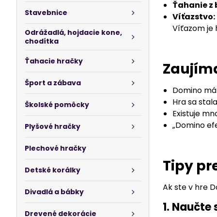
Ťahanie z 
Stavebnice
Víťazstvo:
Víťazom je 
Odrážadlá, hojdacie kone,
chodítka
Ťahacie hračky
Zaujíma
Šport a zábava
Domino má s
Hra sa stala
Školské pomôcky
Existuje mn
„Domino efe
Plyšové hračky
Plechové hračky
Tipy pr
Detské korálky
Ak ste v hre 
Divadlá a bábky
1. Naučte
Drevené dekorácie