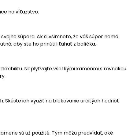
nce na víťazstvo:
 svojho súpera. Ak si všimnete, že váš súper nemá
tná, aby ste ho prinútili ťahať z balíčka.
y flexibilitu. Neplytvajte všetkými kameňmi s rovnakou
ry.
h. Skúste ich využiť na blokovanie určitých hodnôt
é kamene sú už použité. Tým môžu predvídať, aké