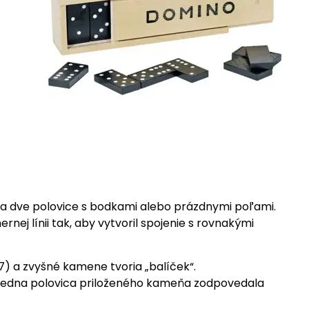
na dve polovice s bodkami alebo prázdnymi poľami.
nej línii tak, aby vytvoril spojenie s rovnakými
) a zvyšné kamene tvoria „balíček“.
y jedna polovica priloženého kameňa zodpovedala