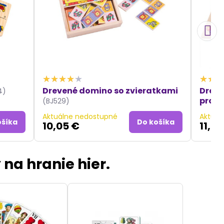
Drevené domino so zvieratkami
Dreve
4)
prost
(BJ529)
Aktuálne nedostupné
Aktuál
ošíka
Do košíka
10,05 €
11,0
 na hranie hier.