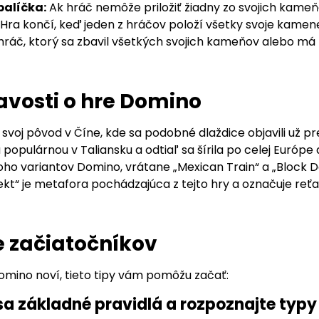
balíčka:
Ak hráč nemôže priložiť žiadny zo svojich kameňov,
Hra končí, keď jeden z hráčov položí všetky svoje kame
hráč, ktorý sa zbavil všetkých svojich kameňov alebo m
vosti o hre Domino
voj pôvod v Číne, kde sa podobné dlaždice objavili už pr
 populárnou v Taliansku a odtiaľ sa šírila po celej Európe 
oho variantov Domino, vrátane „Mexican Train“ a „Block Do
kt“ je metafora pochádzajúca z tejto hry a označuje reťa
e začiatočníkov
Domino noví, tieto tipy vám pomôžu začať:
 sa základné pravidlá a rozpoznajte ty