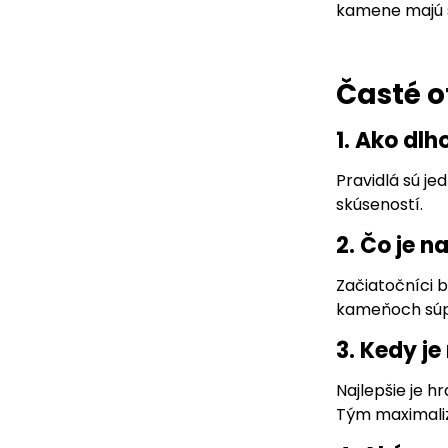
kamene majú s
Časté o
1. Ako dlh
Pravidlá sú je
skúseností.
2. Čo je n
Začiatočníci b
kameňoch súpe
3. Kedy je
Najlepšie je h
Tým maximalizu