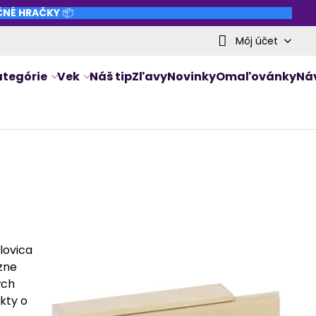
NČNÉ HRAČKY
📦
Môj účet
ategórie
Vek
Náš tip
Zľavy
Novinky
Omaľovánky
Ná
lovica
zne
ých
kty o