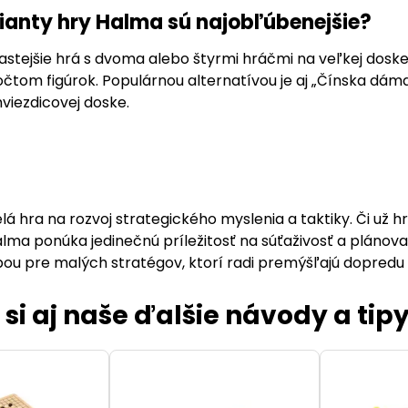
rianty hry Halma sú najobľúbenejšie?
stejšie hrá s dvoma alebo štyrmi hráčmi na veľkej doske,
tom figúrok. Populárnou alternatívou je aj „Čínska dám
hviezdicovej doske.
elá hra na rozvoj strategického myslenia a taktiky. Či už 
alma ponúka jedinečnú príležitosť na súťaživosť a plánov
ou pre malých stratégov, ktorí radi premýšľajú dopredu 
 si aj naše ďalšie návody a tipy