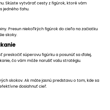
hu. Skúste vytvárať cesty z figúrok, ktoré vám
s jedného ťahu.
iny. Presun niekoľkých figúrok do cieľa na začiatku
ie skoky.
ákanie
preskočiť súperovu figúrku a posunúť sa ďalej,
ákanie, čo vám môže narušiť vašu stratégiu.
ových skokov. Ak máte jasnú predstavu o tom, kde sa
efektívne dosiahnuť cieľ.