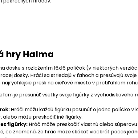
i pokročilých hráčov.
á hry Halma
a doske s rozložením 16x16 políčok (v niektorých verziách
acej dosky. Hráči sa striedajú v ťahoch a presúvajú svoje 
o najrýchlejšie prešli na cieľové miesto v protiľahlom rohu.
eľom je presunúť všetky svoje figúrky z východiskového 
rok:
Hráči môžu každú figúrku posunúť o jedno políčko v 
, alebo môžu preskočiť iné figúrky.
ez figúrky:
Hráč môže preskočiť vlastnú alebo súperovu f
é, čo znamená, že hráč môže skákať viackrát počas jedn