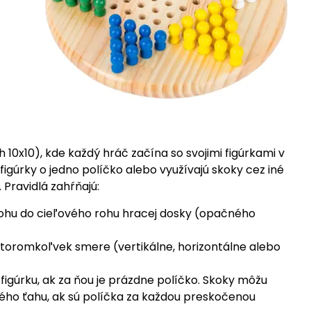
 10x10), kde každý hráč začína so svojimi figúrkami v
figúrky o jedno políčko alebo využívajú skoky cez iné
 Pravidlá zahŕňajú:
rohu do cieľového rohu hracej dosky (opačného
ktoromkoľvek smere (vertikálne, horizontálne alebo
igúrku, ak za ňou je prázdne políčko. Skoky môžu
ého ťahu, ak sú políčka za každou preskočenou