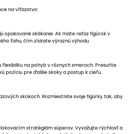
nce na víťazstvo:
ňujú opakované skákanie. Ak máte reťaz figúrok v
ého ťahu, čím získate výraznú výhodu.
 flexibilitu na pohyb v rôznych smeroch. Presuňte
kú pozíciu pre ďalšie skoky a postup k cieľu.
ťazových skokoch. Rozmiestnite svoje figúrky tak, aby
i blokovacím stratégiám súperov. Vyvažujte rýchlosť a