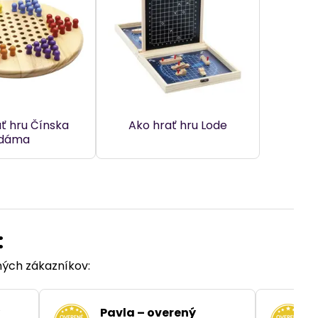
ť hru Čínska
Ako hrať hru Lode
dáma
:
ených zákazníkov:
Pavla – overený