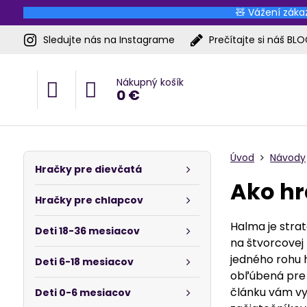
🧸 Vážení zákaz
Sledujte nás na Instagrame
Prečítajte si náš BL
Nákupný košík
0 €
Úvod
Návody
Hračky pre dievčatá
Ako hr
Hračky pre chlapcov
Halma je strat
Deti 18-36 mesiacov
na štvorcovej 
jedného rohu h
Deti 6-18 mesiacov
obľúbená pre 
článku vám vy
Deti 0-6 mesiacov