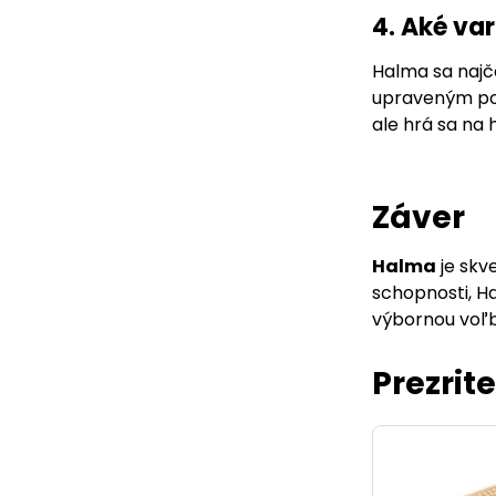
4. Aké va
Halma sa najča
upraveným poč
ale hrá sa na 
Záver
Halma
je skv
schopnosti, H
výbornou voľb
Prezrite