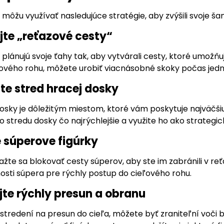
i môžu využívať nasledujúce stratégie, aby zvýšili svoje ša
ajte „reťazové cesty“
i plánujú svoje ťahy tak, aby vytvárali cesty, ktoré umož
ového rohu, môžete urobiť viacnásobné skoky počas jedn
jte stred hracej dosky
osky je dôležitým miestom, ktoré vám poskytuje najväčšiu
do stredu dosky čo najrýchlejšie a využite ho ako strategic
e súperove figúrky
žte sa blokovať cesty súperov, aby ste im zabránili v re
osti súpera pre rýchly postup do cieľového rohu.
jte rýchly presun a obranu
sústredení na presun do cieľa, môžete byť zraniteľní voč