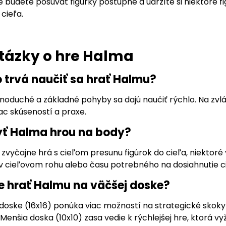
 budete posúvať figúrky postupne a udržíte si niektoré fi
 cieľa.
tázky o hre Halma
o trvá naučiť sa hrať Halmu?
dnoduché a základné pohyby sa dajú naučiť rýchlo. Na zvl
ac skúseností a praxe.
yť Halma hrou na body?
 zvyčajne hrá s cieľom presunu figúrok do cieľa, niektor
 v cieľovom rohu alebo času potrebného na dosiahnutie ci
šie hrať Halmu na väčšej doske?
doske (16x16) ponúka viac možností na strategické skoky 
Menšia doska (10x10) zasa vedie k rýchlejšej hre, ktorá vy