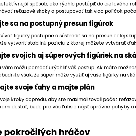
jefektívnejší spôsob, ako rýchlo postúpiť do cieľového ro
ávať reťazové skoky a postupovať tak viac políčok poča
jte sa na postupný presun figúrok
úvať figúrky postupne a sústrediť sa na presun celej skup
 vytvoriť stabilnú pozíciu, z ktorej môžete vytvárať ďalš
jte svojich aj súperových figúriek na sk
a vám môžu pomôcť urýchliť váš postup. Ak máte možnosť 
zabudnite však, že súper môže využiť aj vaše figúrky na sk
ajte svoje ťahy a majte plán
 svoje kroky dopredu, aby ste maximalizovali počet reťaz
kami dostať, bude pre vás ľahšie nájsť správne pohyby a 
e pokročilých hráčov