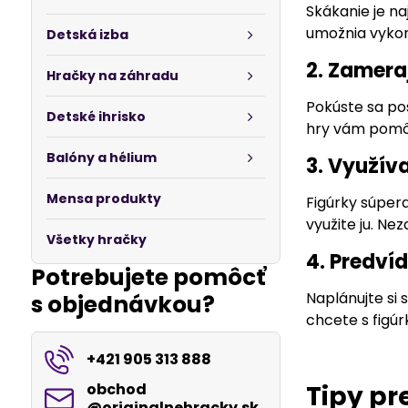
Skákanie je na
umožnia vykon
Detská izba
2. Zamera
Hračky na záhradu
Pokúste sa pos
Detské ihrisko
hry vám pomôže
Balóny a hélium
3. Využíva
Mensa produkty
Figúrky súper
využite ju. Ne
Všetky hračky
4. Predvíd
Potrebujete pomôcť
Naplánujte si
s objednávkou?
chcete s figúr
+421 905 313 888
obchod​
Tipy pr
@originalnehracky​.sk