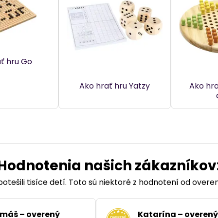
ť hru Go
Ako hrať hru Yatzy
Ako hra
Hodnotenia našich zákazníkov
otešili tisíce detí. Toto sú niektoré z hodnotení od over
máš – overený
Katarína – overený