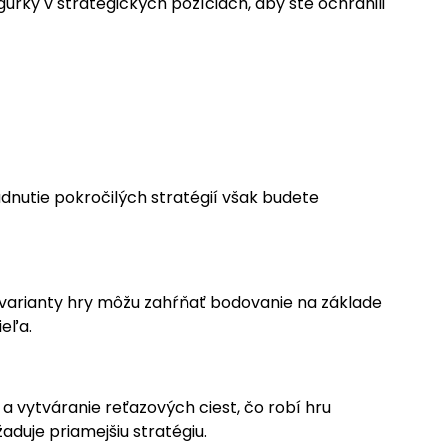
gúrky v strategických pozíciách, aby ste ochránili
ádnutie pokročilých stratégií však budete
é varianty hry môžu zahŕňať bodovanie na základe
eľa.
a vytváranie reťazových ciest, čo robí hru
žaduje priamejšiu stratégiu.