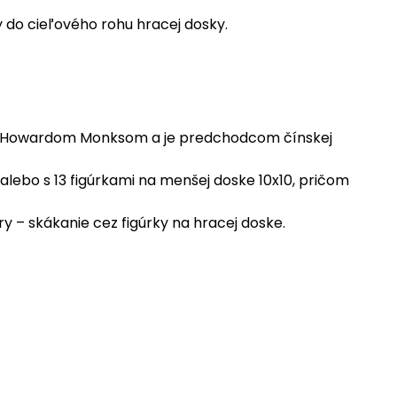
y do cieľového rohu hracej dosky.
m Howardom Monksom a je predchodcom čínskej
alebo s 13 figúrkami na menšej doske 10x10, pričom
y – skákanie cez figúrky na hracej doske.