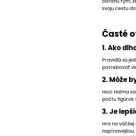
obranu tým, že
svoju cestu do
Časté o
1. Ako dlh
Pravidlá sú je
potrebovať vi
2. Môže b
Hoci Halma sa
počtu figúrok
3. Je lep
Hra na väčšej 
napínavejšou. 