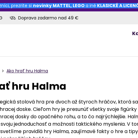
níci, prezrite si
novinky
MATTEL
,
LEGO
a iné
KLASICKÉ A LICE
OG
Doprava zadarmo nad 49 €
K
Ako hrať hru Halma
ať hru Halma
egická stolová hra pre dvoch až štyroch hráčov, ktorá sa
hracej doske. Cieľom hry je presunúť všetky svoje figúrky
racej dosky do opačného rohu, a to čo najrýchlejšie. Hal
svoju jednoduchosť a možnosti taktického myslenia. V t
svetlíme pravidlá hry Halma, zaujímavé fakty o hre a tip