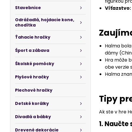
figúrkou pr
Stavebnice
Víťazstvo:
Odrážadlá, hojdacie kone,
chodítka
Zaujíma
Ťahacie hračky
Halma bola
Šport a zábava
dámy (Chin
Hra môže by
Školské pomôcky
obe verzie 
Halma zname
Plyšové hračky
Plechové hračky
Tipy pr
Detské korálky
Ak ste v hre H
Divadlá a bábky
1. Naučte
Drevené dekorácie