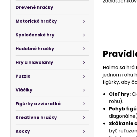
začiatočníkov 
Drevené hračky
Motorické hračky
Spoločenské hry
Hudobné hračky
Pravidl
Hry a hlavolamy
Halma sa hrá n
jednom rohu hr
Puzzle
figúrky, aby č
Vláčiky
Cieľ hry:
Ci
rohu).
Figúrky a zvieratká
Pohyb figú
diagonálne)
Kreatívne hračky
Skákanie c
byť reťazen
Kocky