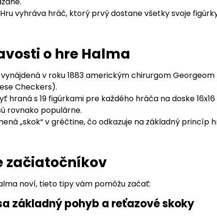
ázdne.
Hru vyhráva hráč, ktorý prvý dostane všetky svoje figúrk
vosti o hre Halma
 vynájdená v roku 1883 americkým chirurgom Georgeo
ese Checkers).
ť hraná s 19 figúrkami pre každého hráča na doske 16x16 
sú rovnako populárne.
ná „skok“ v gréčtine, čo odkazuje na základný princíp hr
e začiatočníkov
alma noví, tieto tipy vám pomôžu začať:
 sa základný pohyb a reťazové skoky