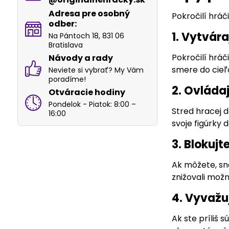
Adresa pre osobný
Pokročilí hráč
odber:
1. Vytvár
Na Pántoch 18, 831 06
Bratislava
Pokročilí hráč
Návody a rady
smere do cieľ
Neviete si vybrať? My Vám
poradíme!
2. Ovláda
Otváracie hodiny
Pondelok - Piatok: 8:00 –
Stred hracej d
16:00
svoje figúrky 
3. Blokujt
Ak môžete, sna
znižovali možn
4. Vyvažu
Ak ste príliš 