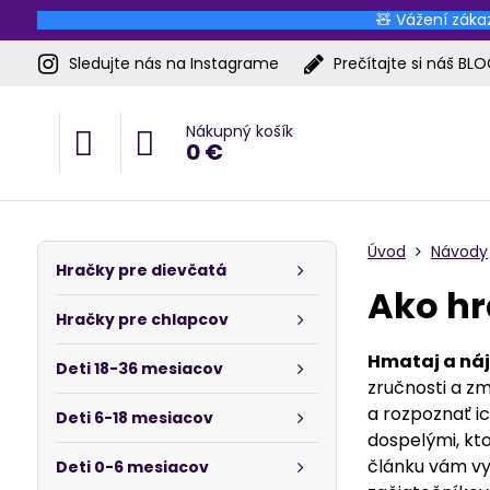
🧸 Vážení zákaz
Sledujte nás na Instagrame
Prečítajte si náš BL
Nákupný košík
0 €
Úvod
Návody
Hračky pre dievčatá
Ako hr
Hračky pre chlapcov
Hmataj a náj
Deti 18-36 mesiacov
zručnosti a z
a rozpoznať ic
Deti 6-18 mesiacov
dospelými, kto
článku vám vys
Deti 0-6 mesiacov