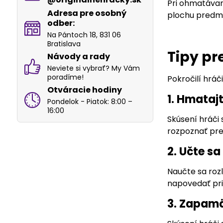
Pri ohmatávaní
Adresa pre osobný
plochu predmet
odber:
Na Pántoch 18, 831 06
Bratislava
Tipy pr
Návody a rady
Neviete si vybrať? My Vám
poradíme!
Pokročilí hráč
Otváracie hodiny
1. Hmatajt
Pondelok - Piatok: 8:00 –
16:00
Skúsení hráči
rozpoznať pred
2. Učte s
Naučte sa roz
napovedať pri
3. Zapamä