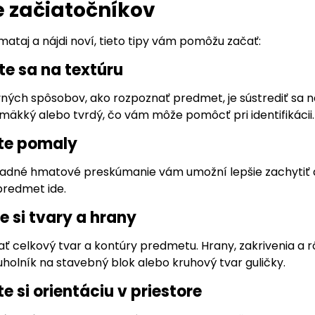
e začiatočníkov
mataj a nájdi noví, tieto tipy vám pomôžu začať:
te sa na textúru
ých spôsobov, ako rozpoznať predmet, je sústrediť sa na 
 mäkký alebo tvrdý, čo vám môže pomôcť pri identifikácii.
te pomaly
adné hmatové preskúmanie vám umožní lepšie zachytiť de
 predmet ide.
e si tvary a hrany
ť celkový tvar a kontúry predmetu. Hrany, zakrivenia a 
uholník na stavebný blok alebo kruhový tvar guličky.
te si orientáciu v priestore