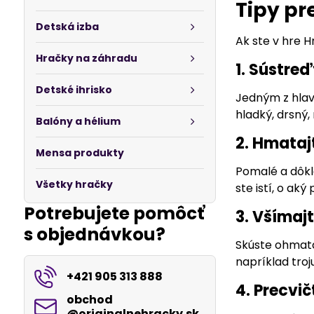
Tipy pr
Detská izba
Ak ste v hre H
Hračky na záhradu
1. Sústreď
Detské ihrisko
Jedným z hlavn
hladký, drsný,
Balóny a hélium
2. Hmataj
Mensa produkty
Pomalé a dôkl
Všetky hračky
ste istí, o aký
Potrebujete pomôcť
3. Všímajt
s objednávkou?
Skúste ohmata
napríklad troj
+421 905 313 888
4. Precvič
obchod​
@originalnehracky​.sk