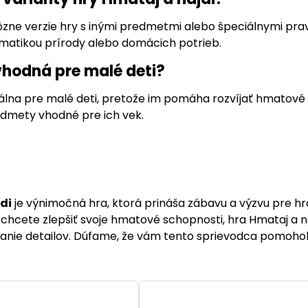
rôzne verzie hry s inými predmetmi alebo špeciálnymi pravi
ematikou prírody alebo domácich potrieb.
 vhodná pre malé deti?
eálna pre malé deti, pretože im pomáha rozvíjať hmatové 
dmety vhodné pre ich vek.
di
je výnimočná hra, ktorá prináša zábavu a výzvu pre hr
 chcete zlepšiť svoje hmatové schopnosti, hra Hmataj a n
anie detailov. Dúfame, že vám tento sprievodca pomohol l
.