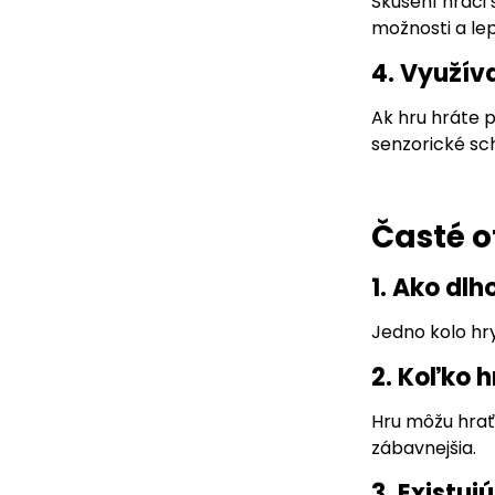
Skúsení hráči
možnosti a lep
4. Využív
Ak hru hráte p
senzorické sc
Časté o
1. Ako dlh
Jedno kolo hry
2. Koľko 
Hru môžu hrať 
zábavnejšia.
3. Existuj