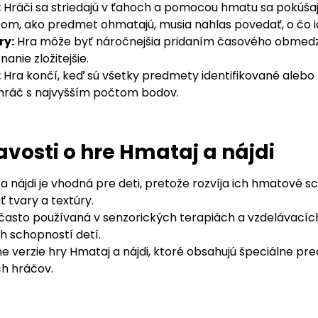
:
Hráči sa striedajú v ťahoch a pomocou hmatu sa pokúšaj
tom, ako predmet ohmatajú, musia nahlas povedať, o čo i
ry:
Hra môže byť náročnejšia pridaním časového obmed
anie zložitejšie.
:
Hra končí, keď sú všetky predmety identifikované alebo
 hráč s najvyšším počtom bodov.
vosti o hre Hmataj a nájdi
a nájdi je vhodná pre deti, pretože rozvíja ich hmatové s
 tvary a textúry.
 často používaná v senzorických terapiách a vzdelávacích
h schopností detí.
zne verzie hry Hmataj a nájdi, ktoré obsahujú špeciálne 
h hráčov.