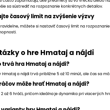
 si často zapamätajú, aké predmety sú vo vrecku alebo n
šie sa sústrediť na rozpoznanie konkrétnych detailov.
ajte časový limit na zvýšenie výzvy
ravidelne, môžete si nastaviť časový limit na rozpoznani
hopnosti.
tázky o hre Hmataj a nájdi
o trvá hra Hmataj a nájdi?
 Hmataj a nájdi trvá približne 5 až 10 minút, ale čas sa
hráčov môže hrať Hmataj a nájdi?
2 až 6 hráči, pričom ideálna je dynamika pri viacerých hr
ú varianty hry Hmataj a nájdi?