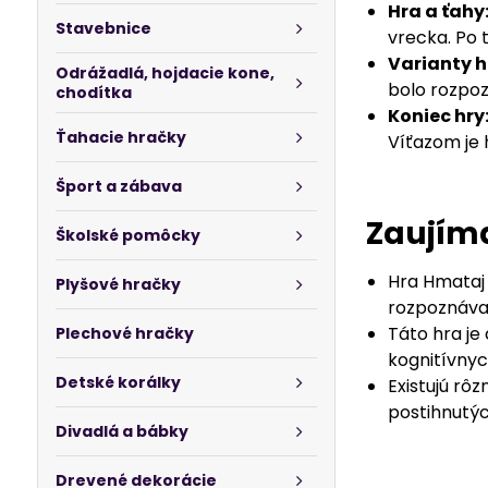
Hra a ťahy
Stavebnice
vrecka. Po 
Varianty h
Odrážadlá, hojdacie kone,
bolo rozpozn
chodítka
Koniec hry
Ťahacie hračky
Víťazom je
Šport a zábava
Zaujíma
Školské pomôcky
Hra Hmataj 
Plyšové hračky
rozpoznávať
Táto hra je
Plechové hračky
kognitívnyc
Detské korálky
Existujú rô
postihnutýc
Divadlá a bábky
Drevené dekorácie