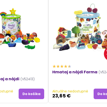
Hmataj a nájdi Farma
(V52
aj a nájdi
(V52413)
ostupné
Aktuálne nedostupné
Do košíka
Do k
23,65 €