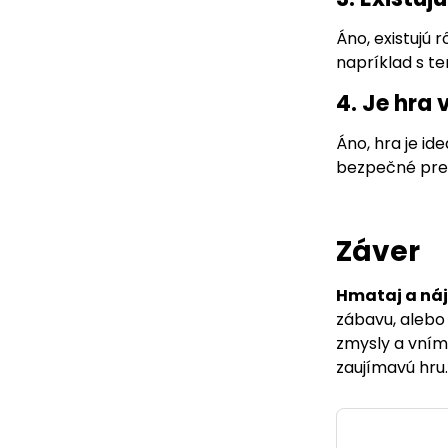
Áno, existujú 
napríklad s t
4. Je hra
Áno, hra je id
bezpečné pre
Záver
Hmataj a náj
zábavu, alebo
zmysly a vním
zaujímavú hru