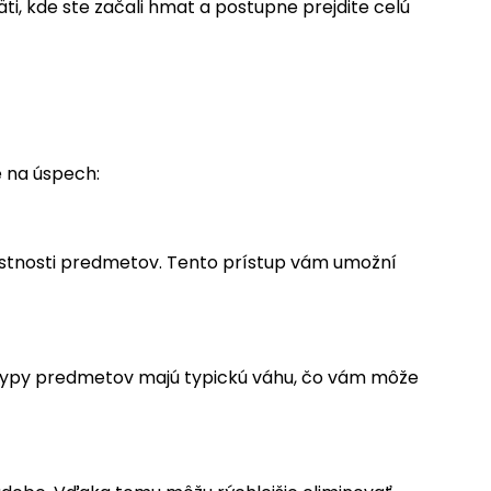
ti, kde ste začali hmat a postupne prejdite celú
e na úspech:
vlastnosti predmetov. Tento prístup vám umožní
 typy predmetov majú typickú váhu, čo vám môže