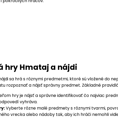
i pokročilých hráčov.
á hry Hmataj a nájdi
nájdi sa hrá s rôznymi predmetmi, ktoré sú vložené do n
 rozpoznať a nájsť správny predmet. Základné pravidlá
eľom hry je nájsť a správne identifikovať čo najviac p
odpovedí vyhráva.
ry:
Vyberte rôzne malé predmety s rôznymi tvarmi, povrc
ého vrecka alebo nádoby tak, aby ich hráči nemohli vidie