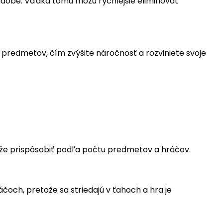
ádobe. Vďaka tomu môžu rýchlejšie eliminovať
e predmetov, čím zvýšite náročnosť a rozviniete svoje
 môže prispôsobiť podľa počtu predmetov a hráčov.
áčoch, pretože sa striedajú v ťahoch a hra je