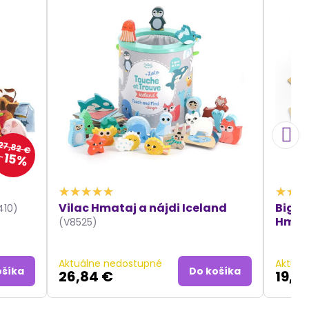
27,82 €
15%
Vilac Hmataj a nájdi Iceland
Bigji
410)
Hmata
(V8525)
Aktuálne nedostupné
Aktuál
ošíka
Do košíka
26,84 €
19,3