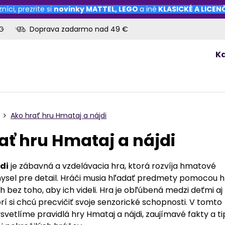
níci, prezrite si
novinky
MATTEL
,
LEGO
a iné
KLASICKÉ A LICE
OG
Doprava zadarmo nad 49 €
K
Ako hrať hru Hmataj a nájdi
ať hru Hmataj a nájdi
di
je zábavná a vzdelávacia hra, ktorá rozvíja hmatové
mysel pre detail. Hráči musia hľadať predmety pomocou 
h bez toho, aby ich videli. Hra je obľúbená medzi deťmi aj
rí si chcú precvičiť svoje senzorické schopnosti. V tomto
vetlíme pravidlá hry Hmataj a nájdi, zaujímavé fakty a ti