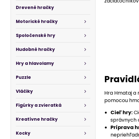
začiatočníkov 
Drevené hračky
Motorické hračky
Spoločenské hry
Hudobné hračky
Hry a hlavolamy
Pravidl
Puzzle
Vláčiky
Hra Hmataj a 
pomocou hmatu
Figúrky a zvieratká
Cieľ hry:
Ci
Kreatívne hračky
správnych 
Príprava h
Kocky
nepriehľadn