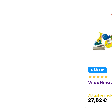
NÁŠ TIP
Vilac Hmat
Aktuálne ned
27,82 €