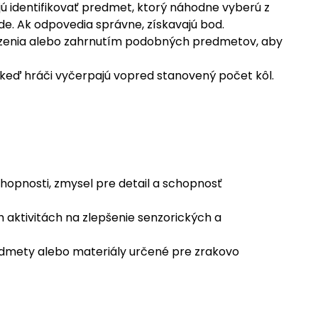
ú identifikovať predmet, ktorý náhodne vyberú z
de. Ak odpovedia správne, získavajú bod.
zenia alebo zahrnutím podobných predmetov, aby
 keď hráči vyčerpajú vopred stanovený počet kôl.
chopnosti, zmysel pre detail a schopnosť
 aktivitách na zlepšenie senzorických a
predmety alebo materiály určené pre zrakovo