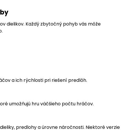
yby
bov dielikov. Každý zbytočný pohyb vás môže
o.
čov a ich rýchlosti pri riešení predlôh.
 ktoré umožňujú hru väčšieho počtu hráčov.
dieliky, predlohy a úrovne náročnosti. Niektoré verzie