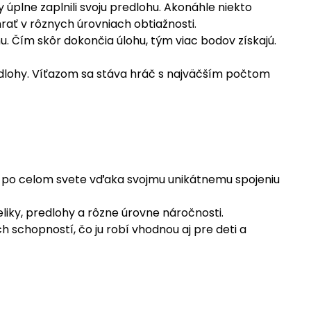
y úplne zaplnili svoju predlohu. Akonáhle niekto
rať v rôznych úrovniach obtiažnosti.
hu. Čím skôr dokončia úlohu, tým viac bodov získajú.
dlohy. Víťazom sa stáva hráč s najväčším počtom
tu po celom svete vďaka svojmu unikátnemu spojeniu
ieliky, predlohy a rôzne úrovne náročnosti.
 schopností, čo ju robí vhodnou aj pre deti a