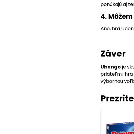
ponúkajú aj te
4. Môžem 
Áno, hra Ubong
Záver
Ubongo
je sk
priateľmi, hr
výbornou voľbo
Prezrite