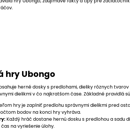
vidlá hry Ubongo, zaujímavé fakty a tipy pre začiatočník
ráčov.
á hry Ubongo
sahuje herné dosky s predlohami, dieliky rôznych tvarov 
vnymi dielikmi v čo najkratšom čase. Základné pravidlá s
eľom hry je zaplniť predlohu správnymi dielikmi pred ost
počtom bodov na konci hry vyhráva.
ry:
Každý hráč dostane hernú dosku s predlohou a sadu die
čas na vyriešenie úlohy.