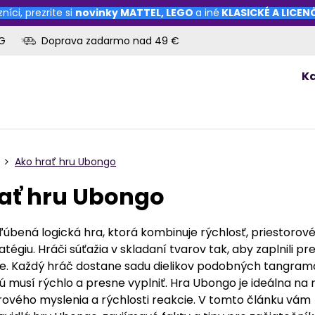
níci, prezrite si
novinky
MATTEL
,
LEGO
a iné
KLASICKÉ A LICE
OG
Doprava zadarmo nad 49 €
K
Ako hrať hru Ubongo
ať hru Ubongo
ľúbená logická hra, ktorá kombinuje rýchlosť, priestorov
atégiu. Hráči súťažia v skladaní tvarov tak, aby zaplnili pr
šie. Každý hráč dostane sadu dielikov podobných tangra
ú musí rýchlo a presne vyplniť. Hra Ubongo je ideálna na 
orového myslenia a rýchlosti reakcie. V tomto článku vám