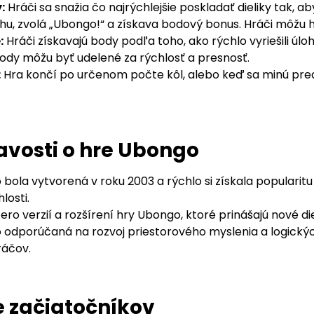
:
Hráči sa snažia čo najrýchlejšie poskladať dieliky tak, ab
hu, zvolá „Ubongo!“ a získava bodový bonus. Hráči môžu h
:
Hráči získavajú body podľa toho, ako rýchlo vyriešili úlo
dy môžu byť udelené za rýchlosť a presnosť.
:
Hra končí po určenom počte kôl, alebo keď sa minú pre
vosti o hre Ubongo
bola vytvorená v roku 2003 a rýchlo si získala populari
losti.
cero verzií a rozšírení hry Ubongo, ktoré prinášajú nové d
o odporúčaná na rozvoj priestorového myslenia a logických
ráčov.
e začiatočníkov