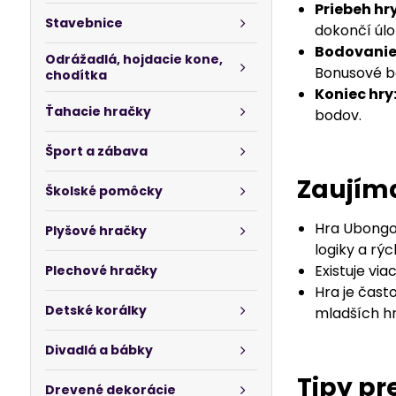
Priebeh hry
Stavebnice
dokončí úlo
Bodovanie
Odrážadlá, hojdacie kone,
Bonusové bo
chodítka
Koniec hry
Ťahacie hračky
bodov.
Šport a zábava
Zaujíma
Školské pomôcky
Hra Ubongo 
Plyšové hračky
logiky a rých
Existuje via
Plechové hračky
Hra je čast
Detské korálky
mladších h
Divadlá a bábky
Tipy pr
Drevené dekorácie