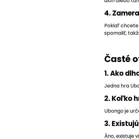
úloh alebo tan
4. Zamera
Pokiaľ chcete
spomaliť, tak
Časté o
1. Ako dl
Jedna hra Ubon
2. Koľko 
Ubongo je urče
3. Existuj
Áno, existuje 