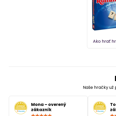
Ako hrať h
Naše hračky už p
Mona – overený
To
zákazník
zá
Hodnotenie: