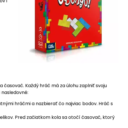
ov i
a časovač. Každý hráč má za úlohu zaplniť svoju
ú nasledovné:
atnými hráčmi a nazbierať čo najviac bodov. Hráč s
likov. Pred začiatkom kola sa otočí časovač, ktorý