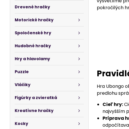
vysvetlíme pra
Drevené hračky
pokročilých h
Motorické hračky
Spoločenské hry
Hudobné hračky
Hry a hlavolamy
Pravidl
Puzzle
Vláčiky
Hra Ubongo ob
predlohu sprá
Figúrky a zvieratká
Cieľ hry:
Ci
Kreatívne hračky
najvyšším 
Príprava h
Kocky
odpočítava 