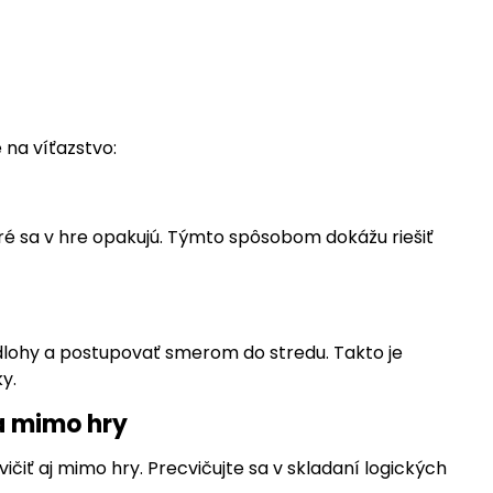
e na víťazstvo:
oré sa v hre opakujú. Týmto spôsobom dokážu riešiť
edlohy a postupovať smerom do stredu. Takto je
y.
ia mimo hry
čiť aj mimo hry. Precvičujte sa v skladaní logických