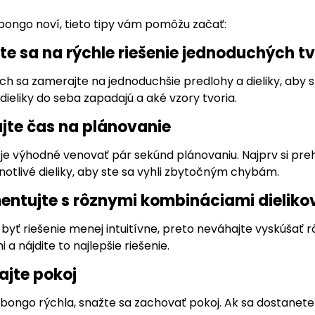
Ubongo noví, tieto tipy vám pomôžu začať:
jte sa na rýchle riešenie jednoduchých t
ch sa zamerajte na jednoduchšie predlohy a dieliky, aby s
dieliky do seba zapadajú a aké vzory tvoria.
ajte čas na plánovanie
, je výhodné venovať pár sekúnd plánovaniu. Najprv si pre
notlivé dieliky, aby ste sa vyhli zbytočným chybám.
mentujte s rôznymi kombináciami dieliko
yť riešenie menej intuitívne, preto neváhajte vyskúšať r
 a nájdite to najlepšie riešenie.
ajte pokoj
Ubongo rýchla, snažte sa zachovať pokoj. Ak sa dostanete