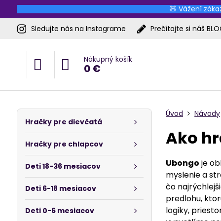
🧸 Vážení zákaz
Sledujte nás na Instagrame
Prečítajte si náš BL
Nákupný košík
0 €
Úvod
Návody
Hračky pre dievčatá
Ako hr
Hračky pre chlapcov
Ubongo
je ob
Deti 18-36 mesiacov
myslenie a str
čo najrýchlej
Deti 6-18 mesiacov
predlohu, ktor
logiky, priest
Deti 0-6 mesiacov