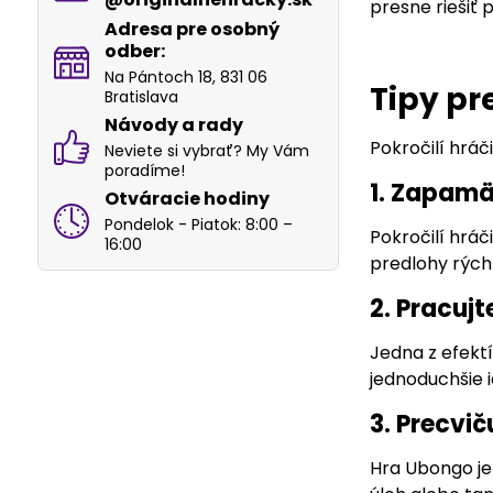
presne riešiť 
Adresa pre osobný
odber:
Na Pántoch 18, 831 06
Tipy pr
Bratislava
Návody a rady
Pokročilí hráč
Neviete si vybrať? My Vám
poradíme!
1. Zapamä
Otváracie hodiny
Pondelok - Piatok: 8:00 –
Pokročilí hráč
16:00
predlohy rýchl
2. Pracuj
Jedna z efektí
jednoduchšie i
3. Precvi
Hra Ubongo je 