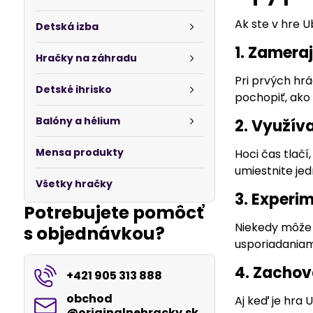
Ak ste v hre 
Detská izba
1. Zamera
Hračky na záhradu
Pri prvých hrá
Detské ihrisko
pochopiť, ako 
Balóny a hélium
2. Využív
Mensa produkty
Hoci čas tlačí
umiestnite jed
Všetky hračky
3. Experi
Potrebujete pomôcť
Niekedy môže b
s objednávkou?
usporiadaniami
4. Zachov
+421 905 313 888
obchod​
Aj keď je hra 
@originalnehracky​.sk