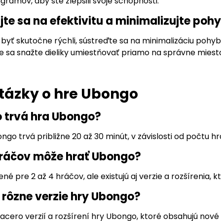
gramov, aby ste zlepšili svoje schopnosti.
jte sa na efektivitu a minimalizujte poh
 byť skutočne rýchli, sústreďte sa na minimalizáciu pohy
že sa snažte dieliky umiestňovať priamo na správne miest
tázky o hre Ubongo
ho trvá hra Ubongo?
go trvá približne 20 až 30 minút, v závislosti od počtu hrá
hráčov môže hrať Ubongo?
né pre 2 až 4 hráčov, ale existujú aj verzie a rozšírenia,
ú rôzne verzie hry Ubongo?
viacero verzií a rozšírení hry Ubongo, ktoré obsahujú nové 