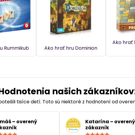
Ako hrať
ru Rummikub
Ako hrať hru Dominion
Hodnotenia našich zákazníkov
otešili tisíce detí. Toto sú niektoré z hodnotení od over
máš – overený
Katarína – overený
kazník
zákazník
Hodnotenie:
Hodn