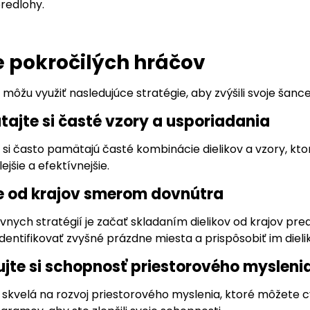
predlohy.
e pokročilých hráčov
i môžu využiť nasledujúce stratégie, aby zvýšili svoje šanc
tajte si časté vzory a usporiadania
i si často pamätajú časté kombinácie dielikov a vzory, kt
ejšie a efektívnejšie.
te od krajov smerom dovnútra
vnych stratégií je začať skladaním dielikov od krajov pr
dentifikovať zvyšné prázdne miesta a prispôsobiť im dielik
čujte si schopnosť priestorového myslen
skvelá na rozvoj priestorového myslenia, ktoré môžete cvi