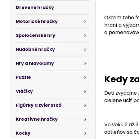
Drevené hračky
Okrem toho fa
Motorické hračky
hraní a vyjadr
a pomenováva
Spoločenské hry
Hudobné hračky
Hry a hlavolamy
Kedy za
Puzzle
Vláčiky
Deti zvyčajne
cielene učiť 
Figúrky a zvieratká
Kreatívne hračky
Vo veku 2 až 
odtieňov sa ča
Kocky