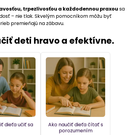
ravosťou, trpezlivosťou a každodennou praxou
sa
 radosť – nie tlak. Skvelým pomocníkom môžu byť
farieb premieňajú na zábavu.
iť deti hravo a efektívne.
ť dieťa učiť sa
Ako naučiť dieťa čítať s
porozumením