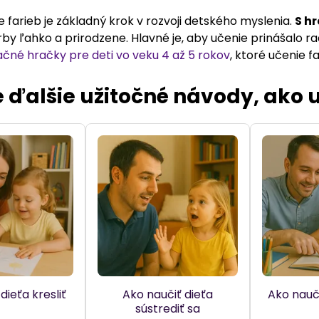
farieb je základný krok v rozvoji detského myslenia.
S h
arby ľahko a prirodzene. Hlavné je, aby učenie prinášalo
čné hračky pre deti vo veku 4 až 5 rokov
, ktoré učenie 
 ďalšie užitočné návody, ako uč
dieťa kresliť
Ako naučiť dieťa
Ako nauči
sústrediť sa