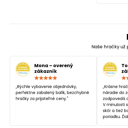
Naše hračky už p
Mona – overený
To
zákazník
zá
Hodnotenie:
5
/
„Rýchle vybavenie objednávky,
„Krásne hrač
5
perfektne zabalený balík, bezchybné
náradie do z
hračky za prijateľné ceny."
zodpovedá c
V minulosti 
skôr a tiež 
poriadku. Ďa