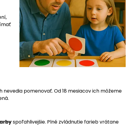
ní,
nímať
 ich nevedia pomenovať. Od 18 mesiacov ich môžeme
ená.
arby
spoľahlivejšie. Plné zvládnutie farieb vrátane