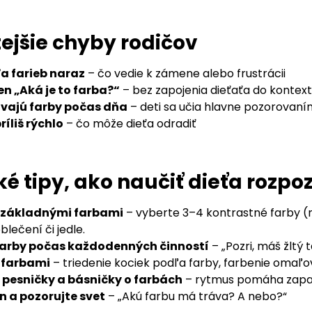
ejšie chyby rodičov
ľa farieb naraz
– čo vedie k zámene alebo frustrácii
en „Aká je to farba?“
– bez zapojenia dieťaťa do kontex
ajú farby počas dňa
– deti sa učia hlavne pozorova
íliš rýchlo
– čo môže dieťa odradiť
ké tipy, ako naučiť dieťa rozp
o základnými farbami
– vyberte 3–4 kontrastné farby (na
lečení či jedle.
farby počas každodenných činností
– „Pozri, máš žltý t
s farbami
– triedenie kociek podľa farby, farbenie omaľo
 pesničky a básničky o farbách
– rytmus pomáha zapa
 a pozorujte svet
– „Akú farbu má tráva? A nebo?“