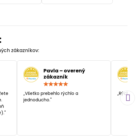
:
ených zákazníkov:
Pavla – overený
zákazník
otenie:
Hodnotenie:
5
/
žete
„Všetko prebehlo rýchlo a
„Rýchlosť
5
.
jednoducho."
oň
)."