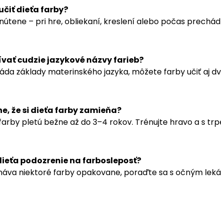
učiť dieťa farby?
útene – pri hre, obliekaní, kreslení alebo počas prechád
ať cudzie jazykové názvy farieb?
láda základy materinského jazyka, môžete farby učiť aj dvo
e, že si dieťa farby zamieňa?
 farby pletú bežne až do 3–4 rokov. Trénujte hravo a s trp
ieťa podozrenie na farbosleposť?
áva niektoré farby opakovane, poraďte sa s očným lekár