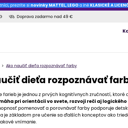
níci, prezrite si
novinky
MATTEL
,
LEGO
a iné
KLASICKÉ A LICE
OG
Doprava zadarmo nad 49 €
K
Ako naučiť dieťa rozpoznávať farby
učiť dieťa rozpoznávať far
farieb je jednou z prvých kognitívnych zručností, ktoré 
áha pri orientácii vo svete, rozvoji reči aj logického
chopnosť pomenovať a porovnávať farby podporuje detsk
 a je základom pre učenie sa ďalších konceptov ako tried
zrakové vnímanie.