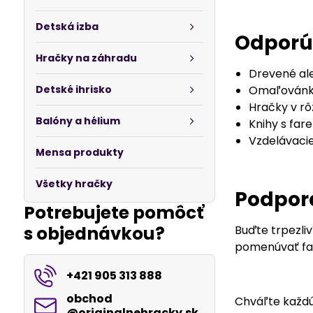
Detská izba
Odporú
Hračky na záhradu
Drevené ale
Detské ihrisko
Omaľovánky
Hračky v rô
Balóny a hélium
Knihy s fa
Vzdelávacie
Mensa produkty
Všetky hračky
Podpora
Potrebujete pomôcť
s objednávkou?
Buďte trpezliv
pomenúvať farb
+421 905 313 888
obchod​
Chváľte každú 
@originalnehracky​.sk