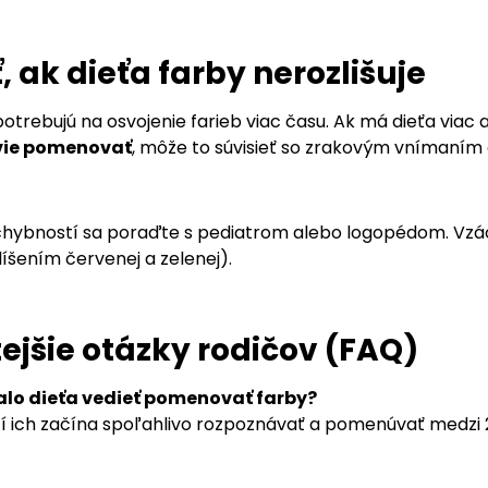
, ak dieťa farby nerozlišuje
potrebujú na osvojenie farieb viac času. Ak má dieťa viac a
vie pomenovať
, môže to súvisieť so zrakovým vnímaním 
hybností sa poraďte s pediatrom alebo logopédom. Vzácne
íšením červenej a zelenej).
ejšie otázky rodičov (FAQ)
lo dieťa vedieť pomenovať farby?
í ich začína spoľahlivo rozpoznávať a pomenúvať medzi 2