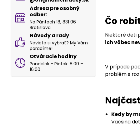
Adresa pre osobný
odber:
Čo robiť
Na Pántoch 18, 831 06
Bratislava
Niektoré deti 
Návody a rady
ich vôbec ne
Neviete si vybrať? My Vám
poradíme!
Otváracie hodiny
Pondelok - Piatok: 8:00 –
V prípade poc
16:00
problém s rozl
Najčast
Kedy by ma
Väčšina det