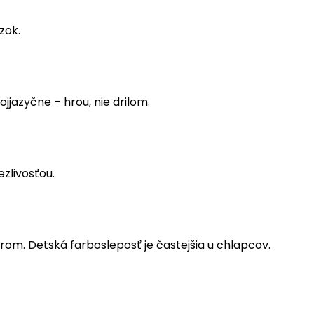
zok.
jjazyčne – hrou, nie drilom.
ezlivosťou.
om. Detská farbosleposť je častejšia u chlapcov.