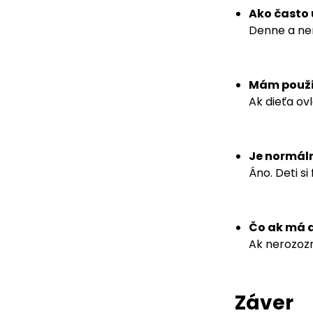
Ako často 
Denne a nen
Mám použív
Ak dieťa ov
Je normáln
Áno. Deti si
Čo ak má d
Ak nerozozn
Záver