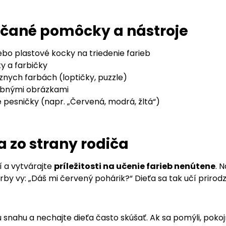
čané pomôcky a nástroje
bo plastové kocky na triedenie farieb
 a farbičky
znych farbách (loptičky, puzzle)
rebnými obrázkami
 pesničky (napr. „Červená, modrá, žltá“)
 zo strany rodiča
í a vytvárajte
príležitosti na učenie farieb nenútene
. 
y vy: „Dáš mi červený pohárik?“ Dieťa sa tak učí prirodz
snahu a nechajte dieťa často skúšať. Ak sa pomýli, pokoj