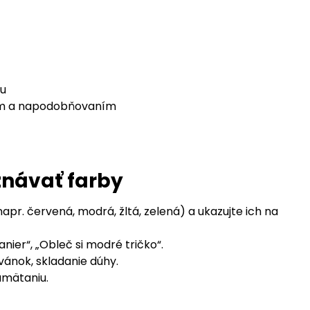
tu
ním a napodobňovaním
oznávať farby
pr. červená, modrá, žltá, zelená) a ukazujte ich na
anier“, „Obleč si modré tričko“.
vánok, skladanie dúhy.
mätaniu.