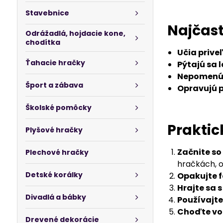
Stavebnice
Najčast
Odrážadlá, hojdacie kone,
chodítka
Učia prive
Ťahacie hračky
Pýtajú sa l
Nepomenúv
Šport a zábava
Opravujú pr
Školské pomôcky
Praktic
Plyšové hračky
Začnite s
Plechové hračky
hračkách, ob
Detské korálky
Opakujte 
Hrajte sa 
Divadlá a bábky
Používajte
Choďte von
Drevené dekorácie