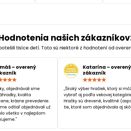
Hodnotenia našich zákazníkov
otešili tisíce detí. Toto sú niektoré z hodnotení od over
máš – overený
Katarína – overený
kazník
zákazník
Hodnotenie:
Hodn
5
5
/
/
ky, objednávali sme
„Široký výber hračiek, ktorý si mô
5
5
áhradky, kvalita
vybrať aj podľa vekovej kategórie
ene, krásne prevedenie.
Hračky sú drevené, kvalitné (asp
sme odtiaľ objednávali už
tie, ktoré som objednávala aj skôr
bolo všetko v najlepšom
kujeme."