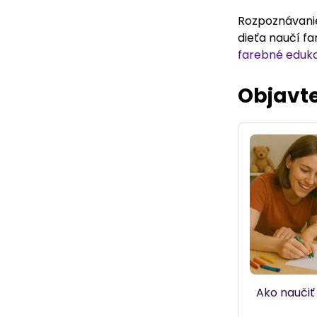
Rozpoznávanie 
dieťa naučí f
farebné eduka
Objavte
Ako naučiť 