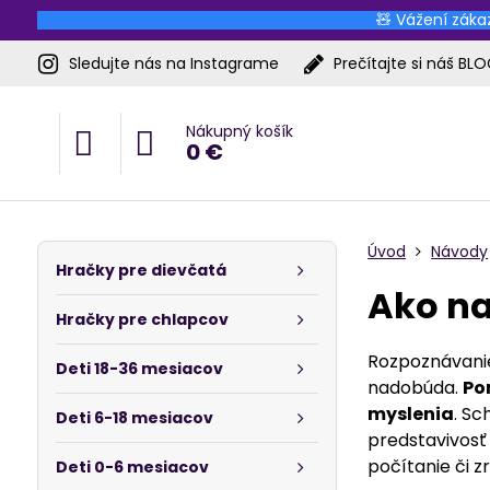
🧸 Vážení zákaz
Sledujte nás na Instagrame
Prečítajte si náš BL
Nákupný košík
0 €
Úvod
Návody
Hračky pre dievčatá
Ako na
Hračky pre chlapcov
Rozpoznávanie 
Deti 18-36 mesiacov
nadobúda.
Pom
myslenia
. S
Deti 6-18 mesiacov
predstavivosť
počítanie či 
Deti 0-6 mesiacov