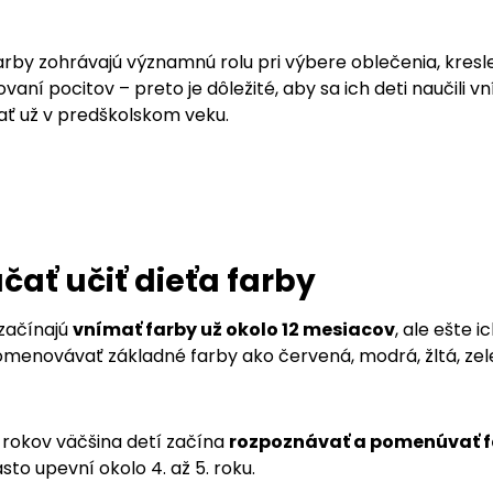
rby zohrávajú významnú rolu pri výbere oblečenia, kresle
ovaní pocitov – preto je dôležité, aby sa ich deti naučili v
ť už v predškolskom veku.
čať učiť dieťa farby
 začínajú
vnímať farby už okolo 12 mesiacov
, ale ešte
pomenovávať základné farby ako červená, modrá, žltá, zel
3 rokov väčšina detí začína
rozpoznávať a pomenúvať f
sto upevní okolo 4. až 5. roku.