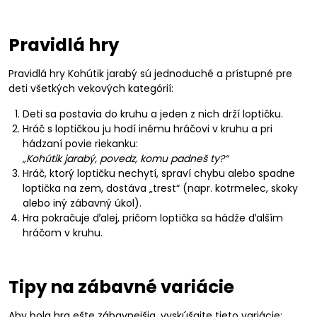
Pravidlá hry
Pravidlá hry Kohútik jarabý sú jednoduché a prístupné pre
deti všetkých vekových kategórií:
Deti sa postavia do kruhu a jeden z nich drží loptičku.
Hráč s loptičkou ju hodí inému hráčovi v kruhu a pri
hádzaní povie riekanku:
„Kohútik jarabý, povedz, komu padneš ty?“
Hráč, ktorý loptičku nechytí, spraví chybu alebo spadne
loptička na zem, dostáva „trest“ (napr. kotrmelec, skoky
alebo iný zábavný úkol).
Hra pokračuje ďalej, pričom loptička sa hádže ďalším
hráčom v kruhu.
Tipy na zábavné variácie
Aby bola hra ešte zábavnejšia, vyskúšajte tieto variácie: