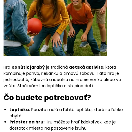
Hra
Kohútik jarabý
je tradičná
detská aktivita
, ktorá
kombinuje pohyb, riekanku a tímovú zábavu. Táto hra je
jednoduchá, zábavná a ideálna na hranie vonku alebo vo
vnútri. Stačí vám len loptička a skupina detí.
Čo budete potrebovať?
Loptička:
Použite malú a ľahkú loptičku, ktorá sa ľahko
chytá.
Priestor na hru:
Hru môžete hrať kdekoľvek, kde je
dostatok miesta na postavenie kruhu.