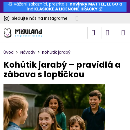
🧸 Vážení zákazníci, prezrite si
novinky
MATTEL
,
LEGO
a
iné
KLASICKÉ A LICENČNÉ HRAČKY
📦
Sledujte nás na Instagrame
Úvod
Návody
Kohútik jarabý
Kohútik jarabý – pravidlá a
zábava s loptičkou