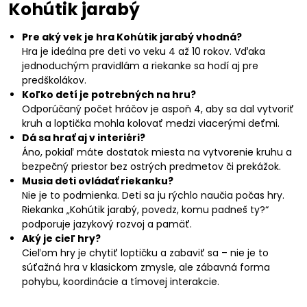
Kohútik jarabý
Pre aký vek je hra Kohútik jarabý vhodná?
Hra je ideálna pre deti vo veku 4 až 10 rokov. Vďaka
jednoduchým pravidlám a riekanke sa hodí aj pre
predškolákov.
Koľko detí je potrebných na hru?
Odporúčaný počet hráčov je aspoň 4, aby sa dal vytvoriť
kruh a loptička mohla kolovať medzi viacerými deťmi.
Dá sa hrať aj v interiéri?
Áno, pokiaľ máte dostatok miesta na vytvorenie kruhu a
bezpečný priestor bez ostrých predmetov či prekážok.
Musia deti ovládať riekanku?
Nie je to podmienka. Deti sa ju rýchlo naučia počas hry.
Riekanka „Kohútik jarabý, povedz, komu padneš ty?“
podporuje jazykový rozvoj a pamäť.
Aký je cieľ hry?
Cieľom hry je chytiť loptičku a zabaviť sa – nie je to
súťažná hra v klasickom zmysle, ale zábavná forma
pohybu, koordinácie a tímovej interakcie.