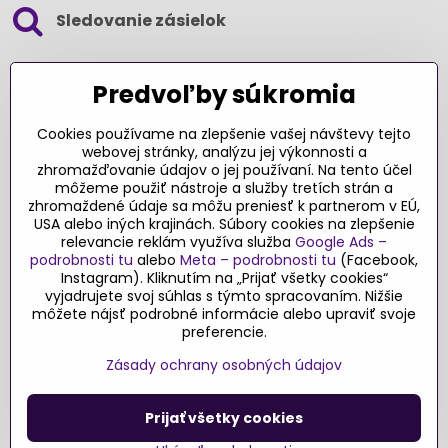
Sledovanie zásielok
SLEDUJTE NÁS NA SOCIÁLNYCH SIEŤACH
Predvoľby súkromia
Cookies používame na zlepšenie vašej návštevy tejto
webovej stránky, analýzu jej výkonnosti a
zhromažďovanie údajov o jej používaní. Na tento účel
Ďakujeme za podporu
môžeme použiť nástroje a služby tretích strán a
zhromaždené údaje sa môžu preniesť k partnerom v EÚ,
Sme slovenský e-shop​. Fungujeme len
USA alebo iných krajinách. Súbory cookies na zlepšenie
vďaka vám – rodičom a všetkým, ktorí veria
relevancie reklám využíva služba
Google Ads –
v poctivý výber kvalitných hračiek s
podrobnosti tu
alebo
Meta – podrobnosti tu
(Facebook,
pridanou hodnotou​. Každý nákup na
Instagram). Kliknutím na „Prijať všetky cookies“
Originalnehracky​.sk je pre nás podporou a
vyjadrujete svoj súhlas s týmto spracovaním. Nižšie
môžete nájsť podrobné informácie alebo upraviť svoje
motiváciou prinášať hračky a produkty,
preferencie.
ktoré majú zmysel​.
Zásady ochrany osobných údajov
©
2026
Copyright
Predvoľby súkromia
Zásady ochrany osobných údajov
Prijať všetky cookies
Podmienky používania