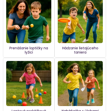
Prenášanie loptičky na
Hádzanie lietajúceho
lyžici
taniera