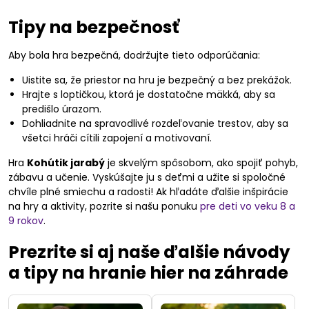
Tipy na bezpečnosť
Aby bola hra bezpečná, dodržujte tieto odporúčania:
Uistite sa, že priestor na hru je bezpečný a bez prekážok.
Hrajte s loptičkou, ktorá je dostatočne mäkká, aby sa
predišlo úrazom.
Dohliadnite na spravodlivé rozdeľovanie trestov, aby sa
všetci hráči cítili zapojení a motivovaní.
Hra
Kohútik jarabý
je skvelým spôsobom, ako spojiť pohyb,
zábavu a učenie. Vyskúšajte ju s deťmi a užite si spoločné
chvíle plné smiechu a radosti! Ak hľadáte ďalšie inšpirácie
na hry a aktivity, pozrite si našu ponuku
pre deti vo veku 8 a
9 rokov
.
Prezrite si aj naše ďalšie návody
a tipy na hranie hier na záhrade