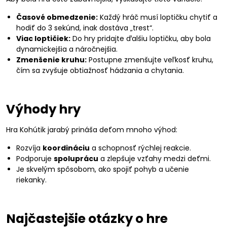
Časové obmedzenie:
Každý hráč musí loptičku chytiť a
hodiť do 3 sekúnd, inak dostáva „trest“.
Viac loptičiek:
Do hry pridajte ďalšiu loptičku, aby bola
dynamickejšia a náročnejšia.
Zmenšenie kruhu:
Postupne zmenšujte veľkosť kruhu,
čím sa zvyšuje obtiažnosť hádzania a chytania.
Výhody hry
Hra Kohútik jarabý prináša deťom mnoho výhod:
Rozvíja
koordináciu
a schopnosť rýchlej reakcie.
Podporuje
spoluprácu
a zlepšuje vzťahy medzi deťmi.
Je skvelým spôsobom, ako spojiť pohyb a učenie
riekanky.
Najčastejšie otázky o hre