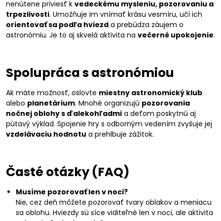
nenútene priviesť k
vedeckému mysleniu, pozorovaniu a
trpezlivosti
. Umožňuje im vnímať krásu vesmíru, učí ich
orientovať sa podľa hviezd
a prebúdza záujem o
astronómiu. Je to aj skvelá aktivita na
večerné upokojenie
.
Spolupráca s astronómiou
Ak máte možnosť, oslovte
miestny astronomický klub
alebo
planetárium
. Mnohé organizujú
pozorovania
nočnej oblohy s ďalekohľadmi
a deťom poskytnú aj
pútavý výklad. Spojenie hry s odborným vedením zvyšuje jej
vzdelávaciu hodnotu
a prehlbuje zážitok.
Časté otázky (FAQ)
Musíme pozorovať len v noci?
Nie, cez deň môžete pozorovať tvary oblakov a meniacu
sa oblohu. Hviezdy sú síce viditeľné len v noci, ale aktivita