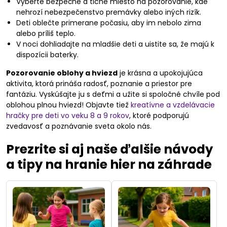
Vyberte bezpečné a tiché miesto na pozorovanie, kde
nehrozí nebezpečenstvo premávky alebo iných rizík.
Deti oblečte primerane počasiu, aby im nebolo zima
alebo príliš teplo.
V noci dohliadajte na mladšie deti a uistite sa, že majú k
dispozícii baterky.
Pozorovanie oblohy a hviezd
je krásna a upokojujúca
aktivita, ktorá prináša radosť, poznanie a priestor pre
fantáziu. Vyskúšajte ju s deťmi a užite si spoločné chvíle pod
oblohou plnou hviezd! Objavte tiež
kreatívne a vzdelávacie
hračky pre deti vo veku 8 a 9 rokov
, ktoré podporujú
zvedavosť a poznávanie sveta okolo nás.
Prezrite si aj naše ďalšie návody
a tipy na hranie hier na záhrade