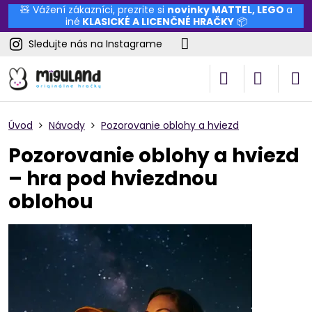
🧸 Vážení zákazníci, prezrite si
novinky
MATTEL
,
LEGO
a
iné
KLASICKÉ A LICENČNÉ HRAČKY
📦
Sledujte nás na Instagrame
Úvod
Návody
Pozorovanie oblohy a hviezd
Pozorovanie oblohy a hviezd
– hra pod hviezdnou
oblohou