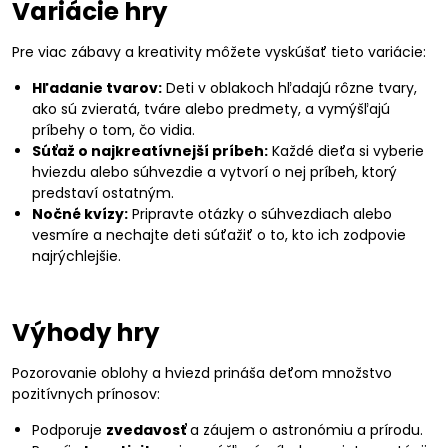
Variácie hry
Pre viac zábavy a kreativity môžete vyskúšať tieto variácie:
Hľadanie tvarov:
Deti v oblakoch hľadajú rôzne tvary,
ako sú zvieratá, tváre alebo predmety, a vymýšľajú
príbehy o tom, čo vidia.
Súťaž o najkreatívnejší príbeh:
Každé dieťa si vyberie
hviezdu alebo súhvezdie a vytvorí o nej príbeh, ktorý
predstaví ostatným.
Nočné kvízy:
Pripravte otázky o súhvezdiach alebo
vesmíre a nechajte deti súťažiť o to, kto ich zodpovie
najrýchlejšie.
Výhody hry
Pozorovanie oblohy a hviezd prináša deťom množstvo
pozitívnych prínosov:
Podporuje
zvedavosť
a záujem o astronómiu a prírodu.