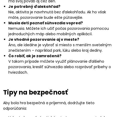
má svoj pôvab aj cez deň.
Je potrebný ďalekohľad?
Nie, aktivita je navrhnutá bez ďalekohľadu. Ak ho však
máte, pozorovanie bude ešte pútavejšie.
Musia deti poznať súhvezdia vopred?
Nemusia. Môžete ich učiť počas pozorovania pomocou
jednoduchých máp alebo mobilných aplikácií.
Je vhodné pozorovanie aj v meste?
Áno, ale ideálne je vybrať si miesto s menším svetelným
znečistením – napríklad park, lúku alebo kraj dediny.
Čo robiť, ak je zamračené?
V takom prípade môžete využiť plánovanie ďalšieho
pozorovania, kresliť súhvezdia alebo rozprávať príbehy o
hviezdach.
Tipy na bezpečnosť
Aby bola hra bezpečná a príjemná, dodržujte tieto
odporúčania: