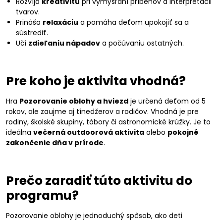
Rozvíja
kreativitu
pri vymýšľaní príbehov a interpretácii
tvarov.
Prináša
relaxáciu
a pomáha deťom upokojiť sa a
sústrediť.
Učí
zdieľaniu nápadov
a počúvaniu ostatných.
Pre koho je aktivita vhodná?
Hra
Pozorovanie oblohy a hviezd
je určená deťom od 5
rokov, ale zaujme aj tínedžerov a rodičov. Vhodná je pre
rodiny, školské skupiny, tábory či astronomické krúžky. Je to
ideálna
večerná outdoorová aktivita
alebo
pokojné
zakončenie dňa v prírode
.
Prečo zaradiť túto aktivitu do
programu?
Pozorovanie oblohy je jednoduchý spôsob, ako deti