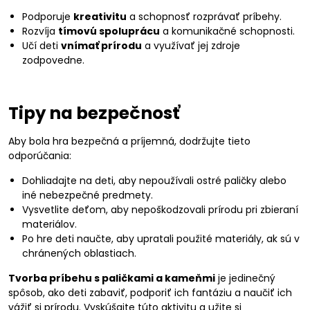
Podporuje
kreativitu
a schopnosť rozprávať príbehy.
Rozvíja
tímovú spoluprácu
a komunikačné schopnosti.
Učí deti
vnímať prírodu
a využívať jej zdroje
zodpovedne.
Tipy na bezpečnosť
Aby bola hra bezpečná a príjemná, dodržujte tieto
odporúčania:
Dohliadajte na deti, aby nepoužívali ostré paličky alebo
iné nebezpečné predmety.
Vysvetlite deťom, aby nepoškodzovali prírodu pri zbieraní
materiálov.
Po hre deti naučte, aby upratali použité materiály, ak sú v
chránených oblastiach.
Tvorba príbehu s paličkami a kameňmi
je jedinečný
spôsob, ako deti zabaviť, podporiť ich fantáziu a naučiť ich
vážiť si prírodu. Vyskúšajte túto aktivitu a užite si