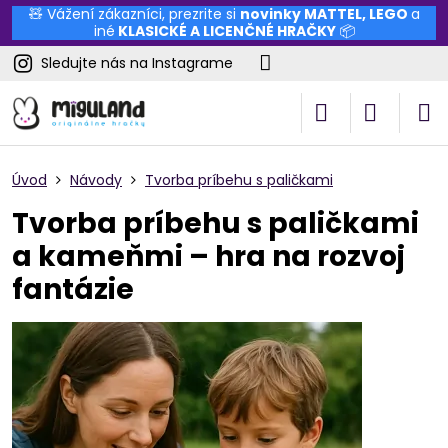
🧸 Vážení zákazníci, prezrite si
novinky
MATTEL
,
LEGO
a
iné
KLASICKÉ A LICENČNÉ HRAČKY
📦
Sledujte nás na Instagrame
Úvod
Návody
Tvorba príbehu s paličkami
Tvorba príbehu s paličkami
a kameňmi – hra na rozvoj
fantázie