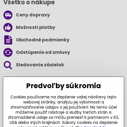
Všetko o nákupe
Ceny dopravy
Možnosti platby
Obchodné podmienky
Odstúpenie od zmluvy
Sledovanie zásielok
SLEDUJTE NÁS NA SOCIÁLNYCH SIEŤACH
Predvoľby súkromia
Cookies používame na zlepšenie vašej návštevy tejto
webovej stránky, analýzu jej výkonnosti a
zhromažďovanie údajov o jej používaní. Na tento účel
Ďakujeme za podporu
môžeme použiť nástroje a služby tretích strán a
zhromaždené údaje sa môžu preniesť k partnerom v EÚ,
Sme slovenský e-shop​. Fungujeme len
USA alebo iných krajinách. Súbory cookies na zlepšenie
vďaka vám – rodičom a všetkým, ktorí veria