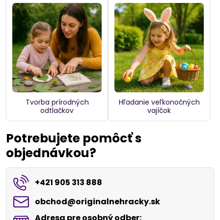
Tvorba prírodných
Hľadanie veľkonočných
odtlačkov
vajíčok
Potrebujete pomôcť s
objednávkou?
+421 905 313 888
obchod​@originalnehracky​.sk
Adresa pre osobný odber: