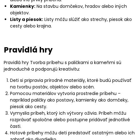
Kamienky:
Na stavbu domčekov, hradov alebo iných
objektov.
Listy a piesok:
Listy môžu slúžiť ako strechy, piesok ako
cesty alebo krajina.
Pravidlá hry
Pravidlá hry Tvorba príbehu s paličkami a kameňmi sú
jednoduché a podporujú kreativitu:
Deti si pripravia prírodné materiály, ktoré budú používať
na tvorbu postáv, objektov alebo scén.
Pomocou materiálov vytvoria prostredie príbehu –
napríklad paličky ako postavy, kamienky ako domčeky,
piesok ako cesty.
Vymyslia príbeh, ktorý ich výtvory oživia. Príbeh môžu
rozprávať spoločne alebo postupne pridávať jednotlivé
časti.
Hotové príbehy môžu deti predstaviť ostatným alebo ich
zahrať ako divadielko.