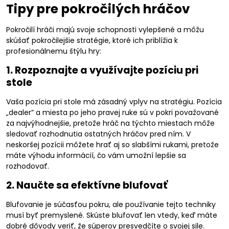
Tipy pre pokročilých hráčov
Pokročilí hráči majú svoje schopnosti vylepšené a môžu
skúšať pokročilejšie stratégie, ktoré ich priblížia k
profesionálnemu štýlu hry:
1. Rozpoznajte a využívajte pozíciu pri
stole
Vaša pozícia pri stole má zásadný vplyv na stratégiu. Pozícia
„dealer” a miesta po jeho pravej ruke sú v pokri považované
za najvýhodnejšie, pretože hráč na týchto miestach môže
sledovať rozhodnutia ostatných hráčov pred ním. V
neskoršej pozícii môžete hrať aj so slabšími rukami, pretože
máte výhodu informácií, čo vám umožní lepšie sa
rozhodovať.
2. Naučte sa efektívne blufovať
Blufovanie je súčasťou pokru, ale používanie tejto techniky
musí byť premyslené. Skúste blufovať len vtedy, keď máte
dobré dôvody veriť, že súperov presvedčíte o svojej sile.