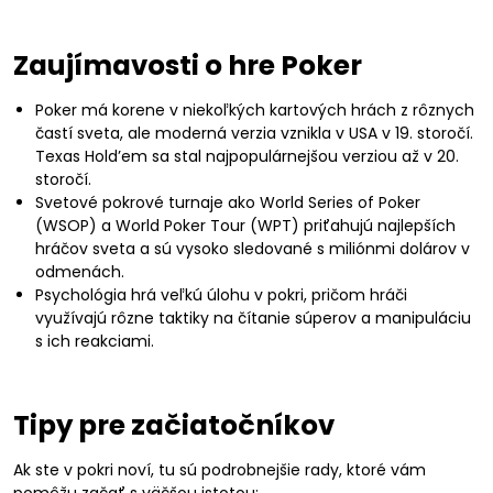
Zaujímavosti o hre Poker
Poker má korene v niekoľkých kartových hrách z rôznych
častí sveta, ale moderná verzia vznikla v USA v 19. storočí.
Texas Hold’em sa stal najpopulárnejšou verziou až v 20.
storočí.
Svetové pokrové turnaje ako World Series of Poker
(WSOP) a World Poker Tour (WPT) priťahujú najlepších
hráčov sveta a sú vysoko sledované s miliónmi dolárov v
odmenách.
Psychológia hrá veľkú úlohu v pokri, pričom hráči
využívajú rôzne taktiky na čítanie súperov a manipuláciu
s ich reakciami.
Tipy pre začiatočníkov
Ak ste v pokri noví, tu sú podrobnejšie rady, ktoré vám