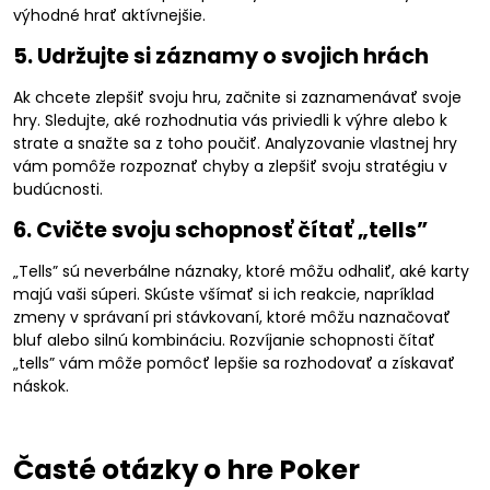
výhodné hrať aktívnejšie.
5. Udržujte si záznamy o svojich hrách
Ak chcete zlepšiť svoju hru, začnite si zaznamenávať svoje
hry. Sledujte, aké rozhodnutia vás priviedli k výhre alebo k
strate a snažte sa z toho poučiť. Analyzovanie vlastnej hry
vám pomôže rozpoznať chyby a zlepšiť svoju stratégiu v
budúcnosti.
6. Cvičte svoju schopnosť čítať „tells”
„Tells” sú neverbálne náznaky, ktoré môžu odhaliť, aké karty
majú vaši súperi. Skúste všímať si ich reakcie, napríklad
zmeny v správaní pri stávkovaní, ktoré môžu naznačovať
bluf alebo silnú kombináciu. Rozvíjanie schopnosti čítať
„tells” vám môže pomôcť lepšie sa rozhodovať a získavať
náskok.
Časté otázky o hre Poker