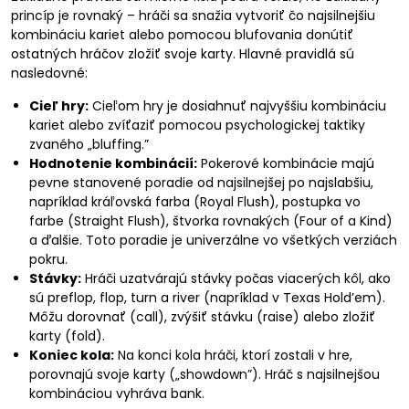
princíp je rovnaký – hráči sa snažia vytvoriť čo najsilnejšiu
kombináciu kariet alebo pomocou blufovania donútiť
ostatných hráčov zložiť svoje karty. Hlavné pravidlá sú
nasledovné:
Cieľ hry:
Cieľom hry je dosiahnuť najvyššiu kombináciu
kariet alebo zvíťaziť pomocou psychologickej taktiky
zvaného „bluffing.”
Hodnotenie kombinácií:
Pokerové kombinácie majú
pevne stanovené poradie od najsilnejšej po najslabšiu,
napríklad kráľovská farba (Royal Flush), postupka vo
farbe (Straight Flush), štvorka rovnakých (Four of a Kind)
a ďalšie. Toto poradie je univerzálne vo všetkých verziách
pokru.
Stávky:
Hráči uzatvárajú stávky počas viacerých kôl, ako
sú preflop, flop, turn a river (napríklad v Texas Hold’em).
Môžu dorovnať (call), zvýšiť stávku (raise) alebo zložiť
karty (fold).
Koniec kola:
Na konci kola hráči, ktorí zostali v hre,
porovnajú svoje karty („showdown”). Hráč s najsilnejšou
kombináciou vyhráva bank.