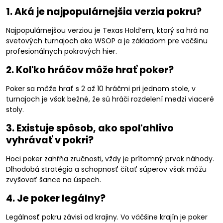
1. Aká je najpopulárnejšia verzia pokru?
Najpopulárnejšou verziou je Texas Hold’em, ktorý sa hrá na
svetových turnajoch ako WSOP a je základom pre väčšinu
profesionálnych pokrových hier.
2. Koľko hráčov môže hrať poker?
Poker sa môže hrať s 2 až 10 hráčmi pri jednom stole, v
turnajoch je však bežné, že sú hráči rozdelení medzi viaceré
stoly.
3. Existuje spôsob, ako spoľahlivo
vyhrávať v pokri?
Hoci poker zahŕňa zručnosti, vždy je prítomný prvok náhody.
Dlhodobá stratégia a schopnosť čítať súperov však môžu
zvyšovať šance na úspech.
4. Je poker legálny?
Legálnosť pokru závisí od krajiny. Vo väčšine krajín je poker