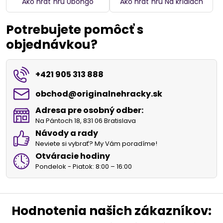
Ako hrať hru Ubongo
Ako hrať hru Na krídlach
Potrebujete pomôcť s
objednávkou?
+421 905 313 888
obchod​@originalnehracky​.sk
Adresa pre osobný odber:
Na Pántoch 18, 831 06 Bratislava
Návody a rady
Neviete si vybrať? My Vám poradíme!
Otváracie hodiny
Pondelok - Piatok: 8:00 – 16:00
Hodnotenia našich zákazníkov: