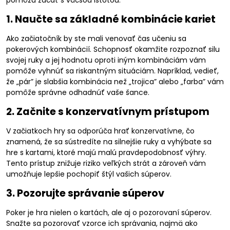
pomôžu začať s väčšou istotou:
1. Naučte sa základné kombinácie kariet
Ako začiatočník by ste mali venovať čas učeniu sa
pokerových kombinácií. Schopnosť okamžite rozpoznať silu
svojej ruky a jej hodnotu oproti iným kombináciám vám
pomôže vyhnúť sa riskantným situáciám. Napríklad, vedieť,
že „pár” je slabšia kombinácia než „trojica” alebo „farba” vám
pomôže správne odhadnúť vaše šance.
2. Začnite s konzervatívnym prístupom
V začiatkoch hry sa odporúča hrať konzervatívne, čo
znamená, že sa sústredíte na silnejšie ruky a vyhýbate sa
hre s kartami, ktoré majú malú pravdepodobnosť výhry.
Tento prístup znižuje riziko veľkých strát a zároveň vám
umožňuje lepšie pochopiť štýl vašich súperov.
3. Pozorujte správanie súperov
Poker je hra nielen o kartách, ale aj o pozorovaní súperov.
Snažte sa pozorovať vzorce ich správania, najmä ako