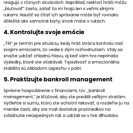
reagujú v rôznych situáciách. Napríklad, niektorí hráči môžu
„blufovať” často, zatiaľ čo iní hrajú len s veľmi silnými
rukami. Naučiť sa čítať ich správanie môže byť rovnako
dôležité ako samotné karty, ktoré máte v rukách.
4. Kontrolujte svoje emócie
„Tilt” je termín pre situáciu, kedy hráč stráca kontrolu nad
svojimi emóciami, čo vedie k zlým rozhodnutiam. Vždy sa
snažte udržať chladnú hlavu, aj keď vám hra neprináša
výsledky, ktoré ste očakávali. Trpezlivosť a emocionálna
stabilita sú základom úspechu v pokri.
5. Praktizujte bankroll management
Správne hospodárenie s financiami, tzv. „bankroll
management,” je kľúčové, aby ste predišli veľkým stratám.
Vyčleňte si sumu, ktorú ste ochotní riskovať, a rozdeľte ju na
menšie časti, aby ste mali dostatok prostriedkov na
zvládnutie neúspešných rúk a udržali sa v hre dlhodobo.