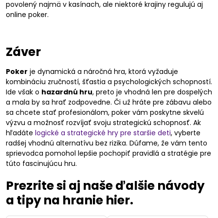
povolený najmä v kasínach, ale niektoré krajiny regulujú aj
online poker.
Záver
Poker
je dynamická a náročná hra, ktorá vyžaduje
kombináciu zručností, šťastia a psychologických schopností.
Ide však o
hazardnú hru
, preto je vhodná len pre dospelých
a mala by sa hrať zodpovedne. Či už hráte pre zábavu alebo
sa chcete stať profesionálom, poker vám poskytne skvelú
výzvu a možnosť rozvíjať svoju strategickú schopnosť. Ak
hľadáte
logické a strategické hry pre staršie deti
, vyberte
radšej vhodnú alternatívu bez rizika. Dúfame, že vám tento
sprievodca pomohol lepšie pochopiť pravidlá a stratégie pre
túto fascinujúcu hru.
Prezrite si aj naše ďalšie návody
a tipy na hranie hier.