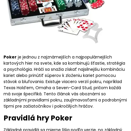
Poker
je jednou z najznámejších a najpopulárnejších
kartových hier na svete, kde sa kombinujú šťastie, stratégia
a psychológia. Hráči sa snažia získať najsilnejšiu kombináciu
kariet alebo prinútiť súperov k zloženiu kariet pomocou
stávok a blufovania. Existuje viacero verzií pokru, napríklad
Texas Hold’em, Omaha a Seven-Card Stud, pričom každá
má svoje špecifiká. Tento článok vás oboznámi so
základnými pravidlami pokru, zaujímavosťami a podrobnými
tipmi pre začiatočníkov i pokročilých hráčov.
Pravidlá hry Poker
Základné pravidlá sa mierne líšia podľa verzie, no základný