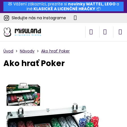
🧸 Vážení zákazníci, prezrite si
novinky
MATTEL
,
LEGO
a
iné
KLASICKÉ A LICENČNÉ HRAČKY
📦
Sledujte nás na Instagrame
Úvod
Návody
Ako hrať Poker
Ako hrať Poker