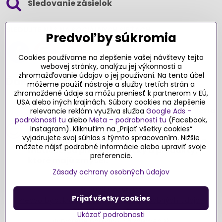
Sledovanie zásielok
SLEDUJTE NÁS NA SOCIÁLNYCH SIEŤACH
Predvoľby súkromia
Cookies používame na zlepšenie vašej návštevy tejto
webovej stránky, analýzu jej výkonnosti a
zhromažďovanie údajov o jej používaní. Na tento účel
Ďakujeme za podporu
môžeme použiť nástroje a služby tretích strán a
zhromaždené údaje sa môžu preniesť k partnerom v EÚ,
Sme slovenský e-shop​. Fungujeme len
USA alebo iných krajinách. Súbory cookies na zlepšenie
vďaka vám – rodičom a všetkým, ktorí veria
relevancie reklám využíva služba
Google Ads –
podrobnosti tu
alebo
Meta – podrobnosti tu
(Facebook,
v poctivý výber kvalitných hračiek s
Instagram). Kliknutím na „Prijať všetky cookies“
pridanou hodnotou​. Každý nákup na
vyjadrujete svoj súhlas s týmto spracovaním. Nižšie
Originalnehracky​.sk je pre nás podporou a
môžete nájsť podrobné informácie alebo upraviť svoje
motiváciou prinášať hračky a produkty,
preferencie.
ktoré majú zmysel​.
Zásady ochrany osobných údajov
©
2026
Copyright
Prijať všetky cookies
Predvoľby súkromia
Zásady ochrany osobných údajov
Podmienky používania
Ukázať podrobnosti
Vytvorené pomocou:
BiznisWeb.sk