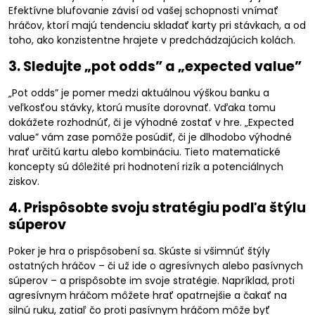
Efektívne blufovanie závisí od vašej schopnosti vnímať
hráčov, ktorí majú tendenciu skladať karty pri stávkach, a od
toho, ako konzistentne hrajete v predchádzajúcich kolách.
3. Sledujte „pot odds” a „expected value”
„Pot odds” je pomer medzi aktuálnou výškou banku a
veľkosťou stávky, ktorú musíte dorovnať. Vďaka tomu
dokážete rozhodnúť, či je výhodné zostať v hre. „Expected
value” vám zase pomôže posúdiť, či je dlhodobo výhodné
hrať určitú kartu alebo kombináciu. Tieto matematické
koncepty sú dôležité pri hodnotení rizík a potenciálnych
ziskov.
4. Prispôsobte svoju stratégiu podľa štýlu
súperov
Poker je hra o prispôsobení sa. Skúste si všimnúť štýly
ostatných hráčov – či už ide o agresívnych alebo pasívnych
súperov – a prispôsobte im svoje stratégie. Napríklad, proti
agresívnym hráčom môžete hrať opatrnejšie a čakať na
silnú ruku, zatiaľ čo proti pasívnym hráčom môže byť