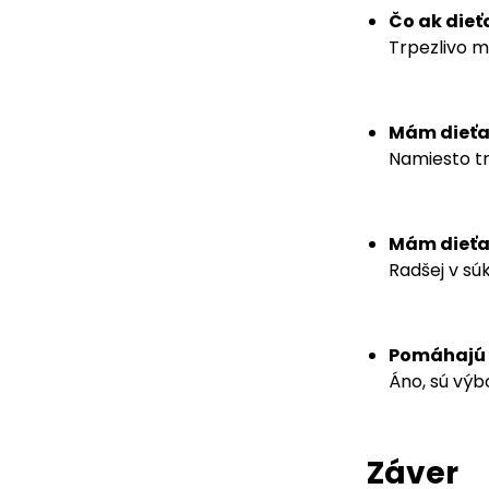
Čo ak dieť
Trpezlivo m
Mám dieťa 
Namiesto tr
Mám dieťa
Radšej v súk
Pomáhajú k
Áno, sú vý
Záver