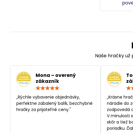
pove
Naše hračky už p
Mona – overený
To
zákazník
zá
Hodnotenie:
5
/
„Rýchle vybavenie objednávky,
„Krásne hrač
5
perfektne zabalený balík, bezchybné
náradie do z
hračky za prijateľné ceny."
zodpovedá c
V minulosti 
skôr a tiež 
poriadku. Ďa