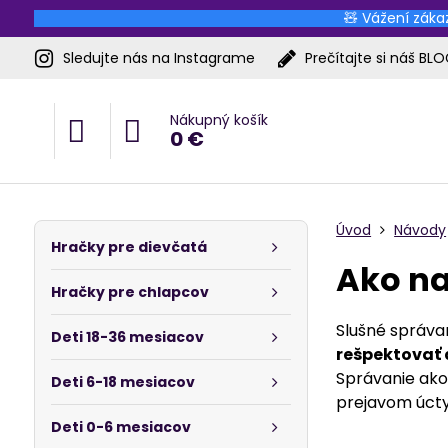
🧸 Vážení zákaz
Sledujte nás na Instagrame
Prečítajte si náš BL
Nákupný košík
0 €
Úvod
Návody
Hračky pre dievčatá
Ako na
Hračky pre chlapcov
Slušné správa
Deti 18-36 mesiacov
rešpektovať 
Správanie ako 
Deti 6-18 mesiacov
prejavom úcty 
Deti 0-6 mesiacov