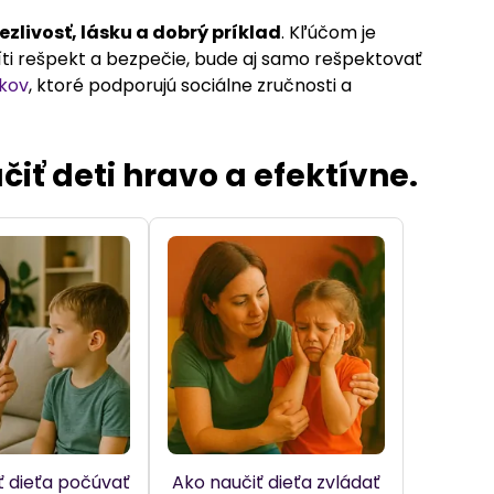
ezlivosť, lásku a dobrý príklad
. Kľúčom je
íti rešpekt a bezpečie, bude aj samo rešpektovať
okov
, ktoré podporujú sociálne zručnosti a
iť deti hravo a efektívne.
ť dieťa počúvať
Ako naučiť dieťa zvládať