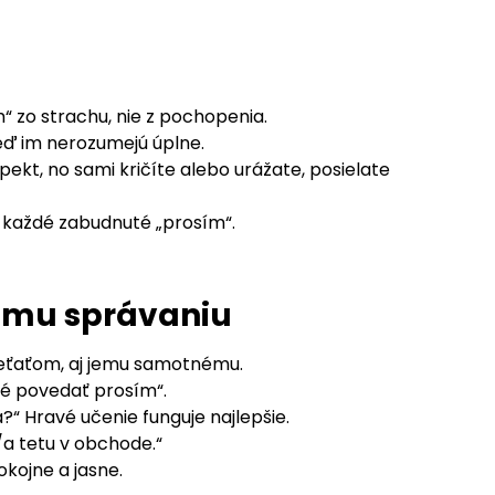
 zo strachu, nie z pochopenia.
keď im nerozumejú úplne.
pekt, no sami kričíte alebo urážate, posielate
a každé zabudnuté „prosím“.
nému správaniu
ieťaťom, aj jemu samotnému.
né povedať prosím“.
“ Hravé učenie funguje najlepšie.
l/a tetu v obchode.“
okojne a jasne.