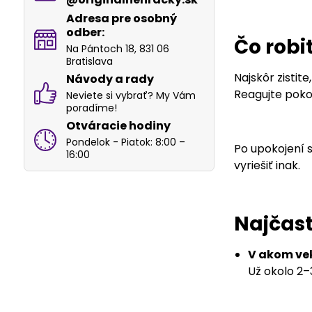
Adresa pre osobný
odber:
Čo robi
Na Pántoch 18, 831 06
Bratislava
Najskôr zistite
Návody a rady
Reagujte pokoj
Neviete si vybrať? My Vám
poradíme!
Otváracie hodiny
Pondelok - Piatok: 8:00 –
Po upokojení s
16:00
vyriešiť inak.
Najčast
V akom vek
Už okolo 2–