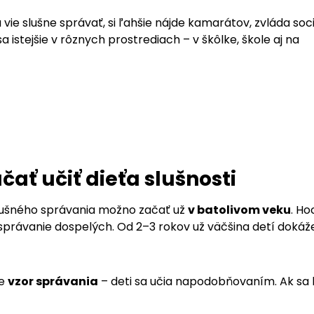
a vie slušne správať, si ľahšie nájde kamarátov, zvláda soc
 sa istejšie v rôznych prostrediach – v škôlke, škole aj na
čať učiť dieťa slušnosti
lušného správania možno začať už
v batolivom veku
. Ho
právanie dospelých. Od 2–3 rokov už väčšina detí dokáž
je
vzor správania
– deti sa učia napodobňovaním. Ak sa 