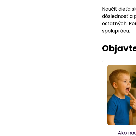
Naučiť dieťa 
dôslednosť a p
ostatných. P
spoluprácu.
Objavte
Ako nau