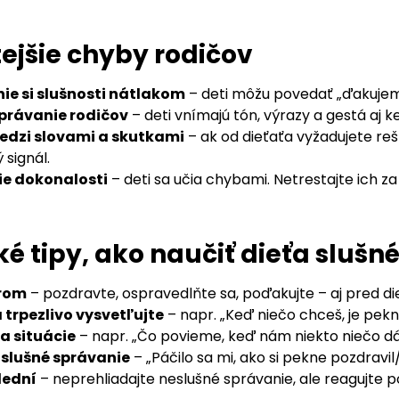
ejšie chyby rodičov
e si slušnosti nátlakom
– deti môžu povedať „ďakujem“
právanie rodičov
– deti vnímajú tón, výrazy a gestá aj 
edzi slovami a skutkami
– ak od dieťaťa vyžadujete reš
 signál.
e dokonalosti
– deti sa učia chybami. Netrestajte ich z
ké tipy, ako naučiť dieťa sluš
rom
– pozdravte, ospravedlňte sa, poďakujte – aj pred d
 trpezlivo vysvetľujte
– napr. „Keď niečo chceš, je pek
na situácie
– napr. „Čo povieme, keď nám niekto niečo dá?
slušné správanie
– „Páčilo sa mi, ako si pekne pozdravi
lední
– neprehliadajte neslušné správanie, ale reagujte p