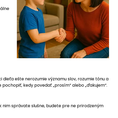
iálne
ci dieťa ešte nerozumie významu slov, rozumie tónu a
e pochopiť, kedy povedať „prosím“ alebo „ďakujem“.
k nim správate slušne, budete pre ne prirodzeným