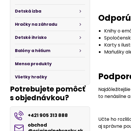
Detská izba
Odporú
Hračky na záhradu
Knihy o emó
Detské ihrisko
Spoločenské
Karty s ilu
Balóny a hélium
Maňušky al
Mensa produkty
Podpora
Všetky hračky
Potrebujete pomôcť
Najdôležitejšie
s objednávkou?
to nenásilne 
+421 905 313 888
Učte ho rozliš
obchod​
aj správne pou
@originalnehracky​.sk