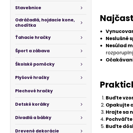
Stavebnice
Najčast
Odrážadlá, hojdacie kone,
chodítka
Vynucovani
Ťahacie hračky
Neslušné s
Nesúlad m
Šport a zábava
rozporuplný
Očakávani
Školské pomôcky
Plyšové hračky
Praktic
Plechové hračky
Buďte vzo
Detské korálky
Opakujte a
Hrajte sa 
Divadlá a bábky
Pochváľte 
Buďte dôs
Drevené dekorácie