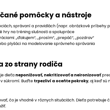
čané pomôcky a nástroje
ciách, správaní a pravidlách (napr. obrázkové príbehy p
 hry na tréning slušnosti a spolupráce
stráciami: „ďakujem“, „prosím“, „prepáč“, „pozdrav“
ebo plyšáci na modelovanie správneho správania
 zo strany rodiča
 je dieťa
neponižovať, nekritizovať a neironizovať
pred
a v súkromí. Buďte
trpezliví a oceňte pokroky
, aj keď sú 
ovať, čo je vhodné v rôznych situáciách. Dieťa potrebuje 
žiť.