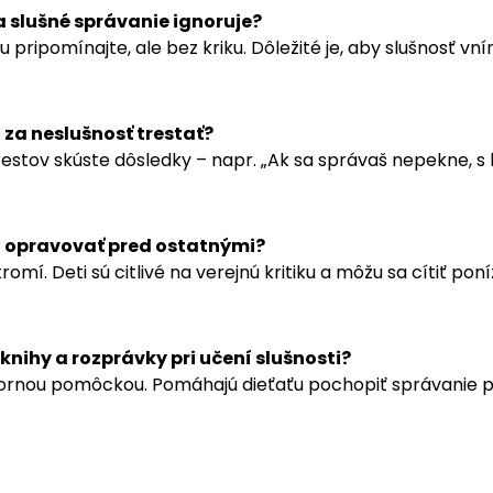
a slušné správanie ignoruje?
u pripomínajte, ale bez kriku. Dôležité je, aby slušnosť vn
za neslušnosť trestať?
estov skúste dôsledky – napr. „Ak sa správaš nepekne, s
 opravovať pred ostatnými?
romí. Deti sú citlivé na verejnú kritiku a môžu sa cítiť pon
nihy a rozprávky pri učení slušnosti?
bornou pomôckou. Pomáhajú dieťaťu pochopiť správanie 