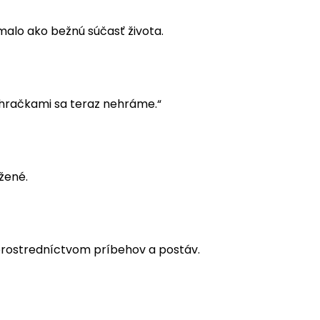
ímalo ako bežnú súčasť života.
 hračkami sa teraz nehráme.“
ížené.
prostredníctvom príbehov a postáv.