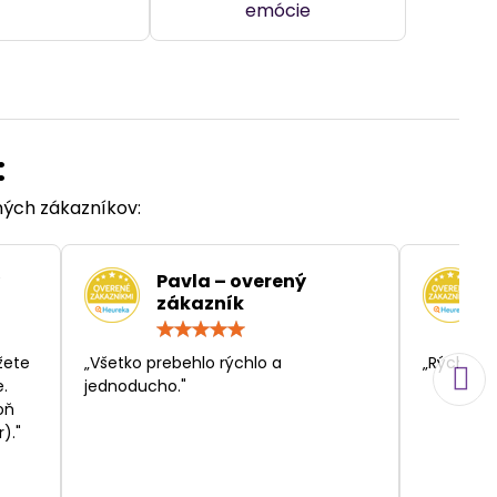
emócie
:
ených zákazníkov:
Pavla – overený
zákazník
otenie:
Hodnotenie:
5
/
žete
„Všetko prebehlo rýchlo a
„Rýchlosť
5
.
jednoducho."
oň
)."