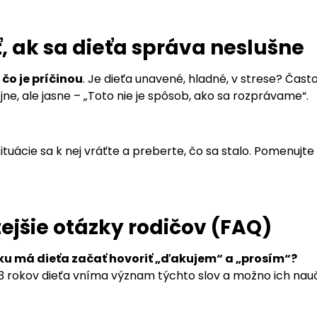
ť, ak sa dieťa správa neslušne
,
čo je príčinou
. Je dieťa unavené, hladné, v strese? Čast
ne, ale jasne – „Toto nie je spôsob, ako sa rozprávame“.
ituácie sa k nej vráťte a preberte, čo sa stalo. Pomenujt
ejšie otázky rodičov (FAQ)
u má dieťa začať hovoriť „ďakujem“ a „prosím“?
3 rokov dieťa vníma význam týchto slov a možno ich nauč