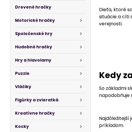
Drevené hračky
Dieťa, ktoré s
situácie a cíti
Motorické hračky
verejnosti.
Spoločenské hry
Hudobné hračky
Hry a hlavolamy
Kedy za
Puzzle
Vláčiky
So základmi s
napodobňuje s
Figúrky a zvieratká
Kreatívne hračky
Najdôležitejší 
príkladom.
Kocky