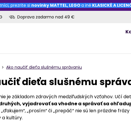
níci, prezrite si
novinky
MATTEL
,
LEGO
a iné
KLASICKÉ A LICE
OG
Doprava zadarmo nad 49 €
K
Ako naučiť dieťa slušnému správaniu
učiť dieťa slušnému správ
nie je základom zdravých medziľudských vzťahov. Učí det
druhých, vyjadrovať sa vhodne a správať sa ohľadu
„ďakujem“, „prosím“ či „prepáč“ nie sú len prázdne frázy 
a kultúry.