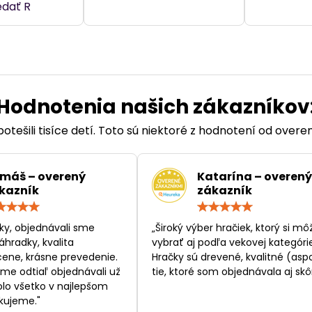
dať R
Hodnotenia našich zákazníkov
otešili tisíce detí. Toto sú niektoré z hodnotení od over
máš – overený
Katarína – overený
kazník
zákazník
Hodnotenie:
Hodn
5
5
/
/
ky, objednávali sme
„Široký výber hračiek, ktorý si mô
5
5
áhradky, kvalita
vybrať aj podľa vekovej kategórie
ene, krásne prevedenie.
Hračky sú drevené, kvalitné (asp
sme odtiaľ objednávali už
tie, ktoré som objednávala aj skôr
bolo všetko v najlepšom
kujeme."