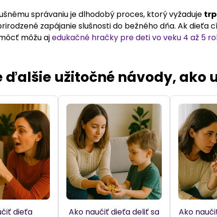
slušnému správaniu je dlhodobý proces, ktorý vyžaduje
trp
rirodzené zapájanie slušnosti do bežného dňa. Ak dieťa c
omôcť môžu aj
edukačné hračky pre deti vo veku 4 až 5 r
 ďalšie užitočné návody, ako uč
čiť dieťa
Ako naučiť dieťa deliť sa
Ako nauči