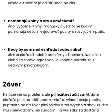
emócie. Dôležité je odlíšiť pocit od činu.
Pomáhajú knihy a hry s emóciami?
Áno, výborne. Knihy, maňušky či „emočné kocky“
pomáhajú deťom vyjadrovať pocity a rozvíjať empatiu.
Kedy by som mal vyhľadať odborníka?
Ak má dieťa dlhodobé problémy s hnevom, úzkosťou
alebo sa správa agresívne, je vhodné poradiť sa s
detským psychológom.
Záver
Emócie nie sú problém, ale
príležitosť učiť sa
. Ak dáte
dieťaťu priestor cítiť, porozumieť a zvládať svoje pocity,
pripravíte ho na život plný výziev a zdravých vzťahov. Buďte
mu sprievodcom, nie sudcom – a výsledky sa dostavia.