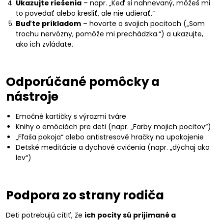
Ukazujte riešenia
– napr. „Keď si nahnevaný, môžeš mi
to povedať alebo kresliť, ale nie udierať.“
Buďte príkladom
– hovorte o svojich pocitoch („Som
trochu nervózny, pomôže mi prechádzka.“) a ukazujte,
ako ich zvládate.
Odporúčané pomôcky a
nástroje
Emočné kartičky s výrazmi tváre
Knihy o emóciách pre deti (napr. „Farby mojich pocitov“)
„Fľaša pokoja“ alebo antistresové hračky na upokojenie
Detské meditácie a dychové cvičenia (napr. „dýchaj ako
lev“)
Podpora zo strany rodiča
Deti potrebujú cítiť, že
ich pocity sú prijímané a