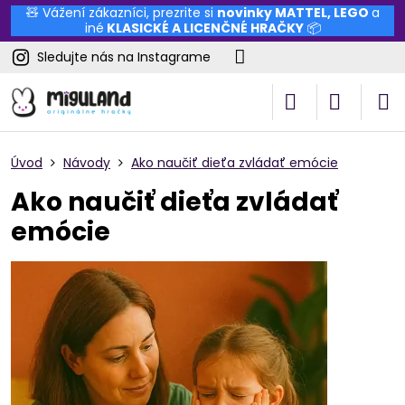
🧸 Vážení zákazníci, prezrite si
novinky
MATTEL
,
LEGO
a
iné
KLASICKÉ A LICENČNÉ HRAČKY
📦
Sledujte nás na Instagrame
Úvod
Návody
Ako naučiť dieťa zvládať emócie
Ako naučiť dieťa zvládať
emócie