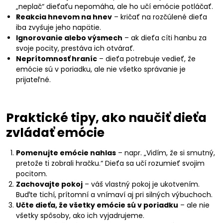
„neplač“ dieťaťu nepomáha, ale ho učí emócie potláčať.
Reakcia hnevom na hnev
– kričať na rozčúlené dieťa
iba zvyšuje jeho napätie.
Ignorovanie alebo výsmech
– ak dieťa cíti hanbu za
svoje pocity, prestáva ich otvárať.
Neprítomnosť hraníc
– dieťa potrebuje vedieť, že
emócie sú v poriadku, ale nie všetko správanie je
prijateľné.
Praktické tipy, ako naučiť dieťa
zvládať emócie
Pomenujte emócie nahlas
– napr. „Vidím, že si smutný,
pretože ti zobrali hračku.“ Dieťa sa učí rozumieť svojim
pocitom.
Zachovajte pokoj
– váš vlastný pokoj je ukotvením.
Buďte tichí, prítomní a vnímaví aj pri silných výbuchoch.
Učte dieťa, že všetky emócie sú v poriadku
– ale nie
všetky spôsoby, ako ich vyjadrujeme.