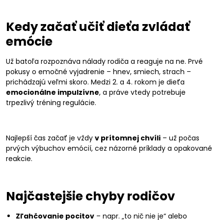
Kedy začať učiť dieťa zvládať
emócie
Už batoľa rozpoznáva nálady rodiča a reaguje na ne. Prvé
pokusy o emočné vyjadrenie – hnev, smiech, strach –
prichádzajú veľmi skoro. Medzi 2. a 4. rokom je dieťa
emocionálne impulzívne
, a práve vtedy potrebuje
trpezlivý tréning regulácie.
Najlepší čas začať je vždy
v prítomnej chvíli
– už počas
prvých výbuchov emócií, cez názorné príklady a opakované
reakcie.
Najčastejšie chyby rodičov
Zľahčovanie pocitov
– napr. „to nič nie je“ alebo