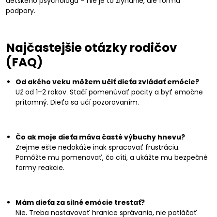
detského psychológa – nie je to zlyhanie, ale forma
podpory.
Najčastejšie otázky rodičov
(FAQ)
Od akého veku môžem učiť dieťa zvládať emócie?
Už od 1–2 rokov. Stačí pomenúvať pocity a byť emočne
prítomný. Dieťa sa učí pozorovaním.
Čo ak moje dieťa máva časté výbuchy hnevu?
Zrejme ešte nedokáže inak spracovať frustráciu.
Pomôžte mu pomenovať, čo cíti, a ukážte mu bezpečné
formy reakcie.
Mám dieťa za silné emócie trestať?
Nie. Treba nastavovať hranice správania, nie potláčať