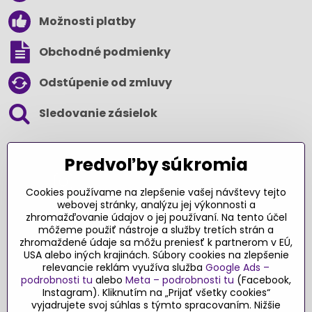
Možnosti platby
Obchodné podmienky
Odstúpenie od zmluvy
Sledovanie zásielok
SLEDUJTE NÁS NA SOCIÁLNYCH SIEŤACH
Predvoľby súkromia
Cookies používame na zlepšenie vašej návštevy tejto
webovej stránky, analýzu jej výkonnosti a
zhromažďovanie údajov o jej používaní. Na tento účel
Ďakujeme za podporu
môžeme použiť nástroje a služby tretích strán a
zhromaždené údaje sa môžu preniesť k partnerom v EÚ,
Sme slovenský e-shop​. Fungujeme len
USA alebo iných krajinách. Súbory cookies na zlepšenie
vďaka vám – rodičom a všetkým, ktorí veria
relevancie reklám využíva služba
Google Ads –
v poctivý výber kvalitných hračiek s
podrobnosti tu
alebo
Meta – podrobnosti tu
(Facebook,
pridanou hodnotou​. Každý nákup na
Instagram). Kliknutím na „Prijať všetky cookies“
Originalnehracky​.sk je pre nás podporou a
vyjadrujete svoj súhlas s týmto spracovaním. Nižšie