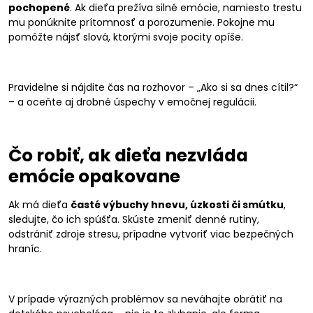
pochopené
. Ak dieťa prežíva silné emócie, namiesto trestu
mu ponúknite prítomnosť a porozumenie. Pokojne mu
pomôžte nájsť slová, ktorými svoje pocity opíše.
Pravidelne si nájdite čas na rozhovor – „Ako si sa dnes cítil?“
– a oceňte aj drobné úspechy v emočnej regulácii.
Čo robiť, ak dieťa nezvláda
emócie opakovane
Ak má dieťa
časté výbuchy hnevu, úzkosti či smútku
,
sledujte, čo ich spúšťa. Skúste zmeniť denné rutiny,
odstrániť zdroje stresu, prípadne vytvoriť viac bezpečných
hraníc.
V prípade výrazných problémov sa neváhajte obrátiť na