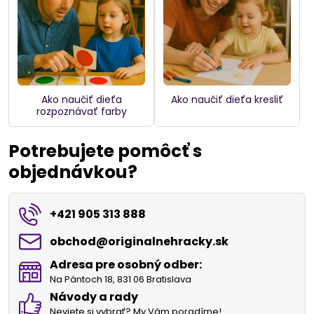
Ako naučiť dieťa
Ako naučiť dieťa kresliť
rozpoznávať farby
Potrebujete pomôcť s
objednávkou?
+421 905 313 888
obchod​@originalnehracky​.sk
Adresa pre osobný odber:
Na Pántoch 18, 831 06 Bratislava
Návody a rady
Neviete si vybrať? My Vám poradíme!