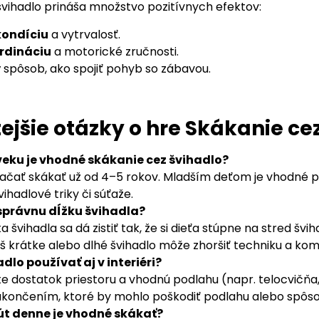
švihadlo prináša množstvo pozitívnych efektov:
kondíciu
a vytrvalosť.
rdináciu
a motorické zručnosti.
ý spôsob, ako spojiť pohyb so zábavou.
ejšie otázky o hre Skákanie ce
eku je vhodné skákanie cez švihadlo?
začať skákať už od 4–5 rokov. Mladším deťom je vhodné 
vihadlové triky či súťaže.
 správnu dĺžku švihadla?
a švihadla sa dá zistiť tak, že si dieťa stúpne na stred švi
liš krátke alebo dlhé švihadlo môže zhoršiť techniku a kom
dlo používať aj v interiéri?
e dostatok priestoru a vhodnú podlahu (napr. telocvičňa,
končením, ktoré by mohlo poškodiť podlahu alebo spôsob
t denne je vhodné skákať?