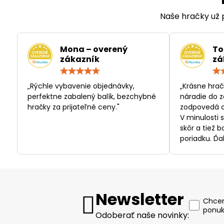
Naše hračky už p
Mona – overený
To
zákazník
zá
Hodnotenie:
5
/
„Rýchle vybavenie objednávky,
„Krásne hrač
5
perfektne zabalený balík, bezchybné
náradie do z
hračky za prijateľné ceny."
zodpovedá c
V minulosti 
skôr a tiež 
poriadku. Ďa
Newsletter
Chcem
ponuk
Odoberať naše novinky: