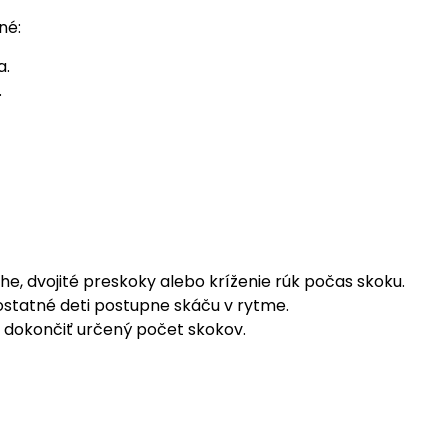
né:
a.
.
he, dvojité preskoky alebo kríženie rúk počas skoku.
 ostatné deti postupne skáču v rytme.
í dokončiť určený počet skokov.