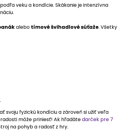
podľa veku a kondície. Skákanie je intenzívna
náciu.
panák
alebo
tímové švihadlové súťaže
. Všetky
.
 svoju fyzickú kondíciu a zároveň si užiť veľa
 radosti môže priniesť! Ak hľadáte
darček pre 7
troj na pohyb a radosť z hry.