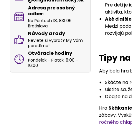
Pre deti je
Adresa pre osobný
aktivita, k
odber:
Aké ďalšie
Na Pántoch 18, 831 06
Medzi podob
Bratislava
rozvíjajú po
Návody a rady
Neviete si vybrať? My Vám
poradíme!
Otváracie hodiny
Tipy na
Pondelok - Piatok: 8:00 –
16:00
Aby bola hra 
Skáčte na 
Uistite sa,
Dbajte na d
Hra
Skákanie
zábavy. Vyskúš
ročného chla