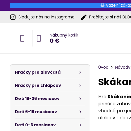
🧸 Vážení zákaz
Sledujte nás na Instagrame
Prečítajte si náš BL
Nákupný košík
0 €
Úvod
Návody
Hračky pre dievčatá
Skákan
Hračky pre chlapcov
Hra
Skákanie
Deti 18-36 mesiacov
prináša zábav
vhodná pre jed
Deti 6-18 mesiacov
alebo v telocvi
Deti 0-6 mesiacov