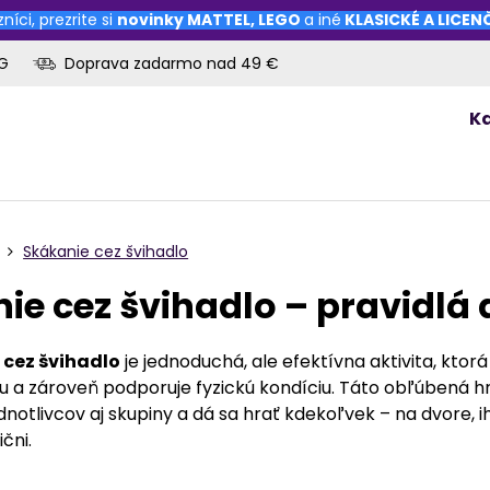
níci, prezrite si
novinky
MATTEL
,
LEGO
a iné
KLASICKÉ A LICE
OG
Doprava zadarmo nad 49 €
K
Skákanie cez švihadlo
ie cez švihadlo – pravidlá 
 cez švihadlo
je jednoduchá, ale efektívna aktivita, ktorá
u a zároveň podporuje fyzickú kondíciu. Táto obľúbená hr
notlivcov aj skupiny a dá sa hrať kdekoľvek – na dvore, i
čni.