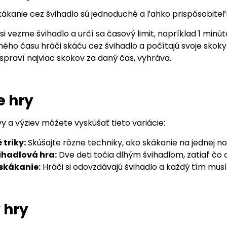
kákanie cez švihadlo sú jednoduché a ľahko prispôsobiteľ
i vezme švihadlo a určí sa časový limit, napríklad 1 minút
ého času hráči skáču cez švihadlo a počítajú svoje skoky
 spraví najviac skokov za daný čas, vyhráva.
e hry
y a výziev môžete vyskúšať tieto variácie:
 triky:
Skúšajte rôzne techniky, ako skákanie na jednej no
ihadlová hra:
Dve deti točia dlhým švihadlom, zatiaľ čo
skákanie:
Hráči si odovzdávajú švihadlo a každý tím mus
 hry