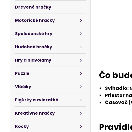
Drevené hračky
Motorické hračky
Spoločenské hry
Hudobné hračky
Hry a hlavolamy
Čo bud
Puzzle
Vláčiky
Švihadlo:
M
Priestor n
Figúrky a zvieratká
Časovač (v
Kreatívne hračky
Pravidl
Kocky