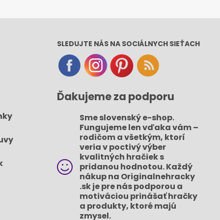
SLEDUJTE NÁS NA SOCIÁLNYCH SIEŤACH
Ďakujeme za podporu
nky
Sme slovenský e-shop​.
Fungujeme len vďaka vám –
rodičom a všetkým, ktorí
uvy
veria v poctivý výber
kvalitných hračiek s
k
pridanou hodnotou​. Každý
nákup na Originalnehracky​
.sk je pre nás podporou a
motiváciou prinášať hračky
a produkty, ktoré majú
zmysel​.