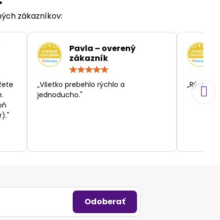
ených zákazníkov:
Pavla – overený
zákazník
otenie:
Hodnotenie:
5
/
žete
„Všetko prebehlo rýchlo a
„Rýchlosť
5
.
jednoducho."
oň
)."
Odoberať