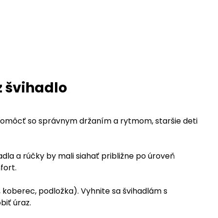
z švihadlo
pomôcť so správnym držaním a rytmom, staršie deti
hadla a rúčky by mali siahať približne po úroveň
fort.
 koberec, podložka). Vyhnite sa švihadlám s
iť úraz.