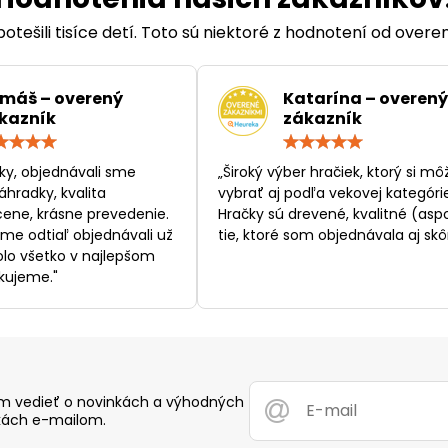
otešili tisíce detí. Toto sú niektoré z hodnotení od over
máš – overený
Katarína – overený
kazník
zákazník
Hodnotenie:
Hodn
5
5
/
/
ky, objednávali sme
„Široký výber hračiek, ktorý si mô
5
5
áhradky, kvalita
vybrať aj podľa vekovej kategórie
ene, krásne prevedenie.
Hračky sú drevené, kvalitné (asp
sme odtiaľ objednávali už
tie, ktoré som objednávala aj skôr
bolo všetko v najlepšom
kujeme."
 vedieť o novinkách a výhodných
ách e-mailom.