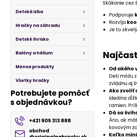
Skákanie cez 
Detská izba
Podporuje
Rozvíja
koo
Hračky na záhradu
Je to skvel
Detské ihrisko
Najčast
Balóny a hélium
Mensa produkty
Od akého v
Deti môžu 
Všetky hračky
zvládnu aj š
Ako zvoliť
Potrebujete pomôcť
Ideálna dĺžk
s objednávkou?
ramien. Prí
Dá sa šviha
Áno, ak mát
+421 905 313 888
kovovým za
obchod​
Koľko minú
@originalnehracky​.sk