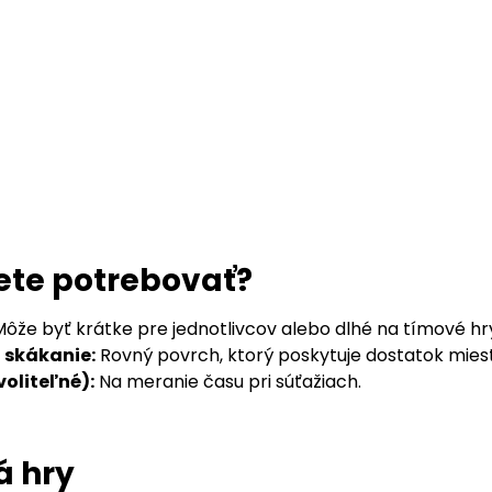
ete potrebovať?
ôže byť krátke pre jednotlivcov alebo dlhé na tímové hr
a skákanie:
Rovný povrch, ktorý poskytuje dostatok mies
oliteľné):
Na meranie času pri súťažiach.
á hry