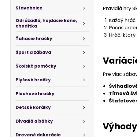
Stavebnice
Pravidlá hry S
Každý hráč s
Odrážadlá, hojdacie kone,
chodítka
Počas určen
Hráč, ktorý
Ťahacie hračky
Šport a zábava
Variáci
Školské pomôcky
Pre viac zábav
Plyšové hračky
Švihadlové
Tímová šv
Plechové hračky
Štafetové 
Detské korálky
Divadlá a bábky
Výhody
Drevené dekorácie