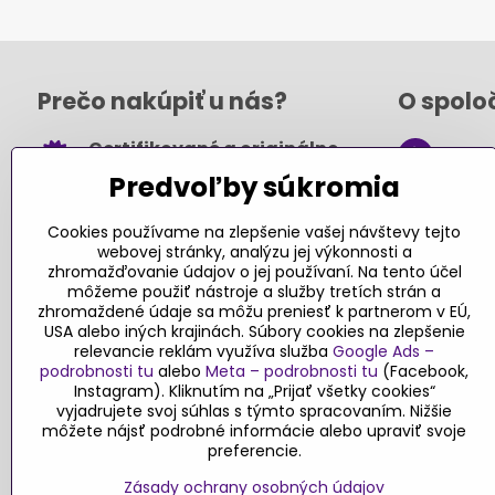
Prečo nakúpiť u nás?
O spolo
Certifikované a originálne
+421
hračky
Predvoľby súkromia
obch
Takmer 100% spokojných
.sk
zákazníkov
Cookies používame na zlepšenie vašej návštevy tejto
webovej stránky, analýzu jej výkonnosti a
Kont
Pri nákupe nad 49 € doprava
zhromažďovanie údajov o jej používaní. Na tento účel
môžeme použiť nástroje a služby tretích strán a
zadarmo
zhromaždené údaje sa môžu preniesť k partnerom v EÚ,
Sledujte
USA alebo iných krajinách. Súbory cookies na zlepšenie
Návody a tipy
relevancie reklám využíva služba
Google Ads –
podrobnosti tu
alebo
Meta – podrobnosti tu
(Facebook,
Faceboo
Objednávky
Instagram). Kliknutím na „Prijať všetky cookies“
Blog
vyjadrujete svoj súhlas s týmto spracovaním. Nižšie
môžete nájsť podrobné informácie alebo upraviť svoje
Stav objednávky
preferencie.
Zásady ochrany osobných údajov