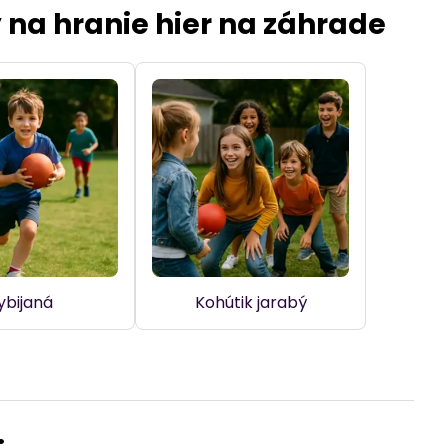
y na hranie hier na záhrade
ybijaná
Kohútik jarabý
: