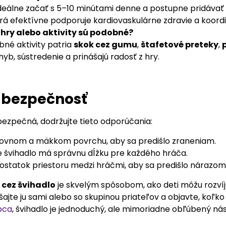
 ideálne začať s 5–10 minútami denne a postupne pridávať 
torá efektívne podporuje kardiovaskulárne zdravie a koordi
 hry alebo aktivity sú podobné?
né aktivity patria
skok cez gumu
,
štafetové preteky
,
hyb, sústredenie a prinášajú radosť z hry.
 bezpečnosť
bezpečná, dodržujte tieto odporúčania:
rovnom a mäkkom povrchu, aby sa predišlo zraneniam.
 že švihadlo má správnu dĺžku pre každého hráča.
ostatok priestoru medzi hráčmi, aby sa predišlo nárazom
 cez švihadlo
je skvelým spôsobom, ako deti môžu rozvíjať
ajte ju sami alebo so skupinou priateľov a objavte, koľko
pca
, švihadlo je jednoduchý, ale mimoriadne obľúbený nás