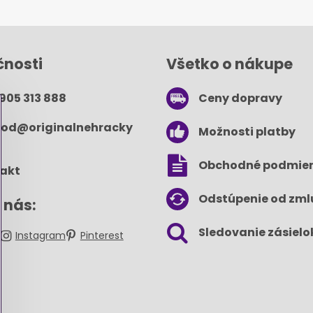
čnosti
Všetko o nákupe
 905 313 888
Ceny dopravy
od​@originalnehracky​
Možnosti platby
Obchodné podmie
akt
Odstúpenie od zml
 nás:
Sledovanie zásielo
k
Instagram
Pinterest