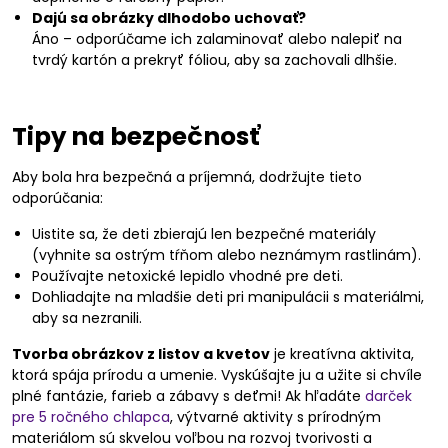
Dajú sa obrázky dlhodobo uchovať?
Áno – odporúčame ich zalaminovať alebo nalepiť na
tvrdý kartón a prekryť fóliou, aby sa zachovali dlhšie.
Tipy na bezpečnosť
Aby bola hra bezpečná a príjemná, dodržujte tieto
odporúčania:
Uistite sa, že deti zbierajú len bezpečné materiály
(vyhnite sa ostrým tŕňom alebo neznámym rastlinám).
Používajte netoxické lepidlo vhodné pre deti.
Dohliadajte na mladšie deti pri manipulácii s materiálmi,
aby sa nezranili.
Tvorba obrázkov z listov a kvetov
je kreatívna aktivita,
ktorá spája prírodu a umenie. Vyskúšajte ju a užite si chvíle
plné fantázie, farieb a zábavy s deťmi! Ak hľadáte
darček
pre 5 ročného chlapca
, výtvarné aktivity s prírodným
materiálom sú skvelou voľbou na rozvoj tvorivosti a