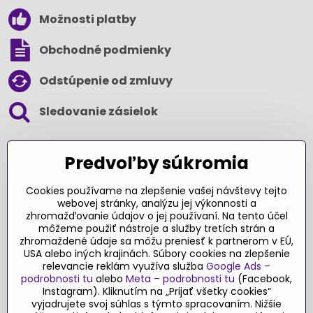
Možnosti platby
Obchodné podmienky
Odstúpenie od zmluvy
Sledovanie zásielok
SLEDUJTE NÁS NA SOCIÁLNYCH SIEŤACH
Predvoľby súkromia
Cookies používame na zlepšenie vašej návštevy tejto
webovej stránky, analýzu jej výkonnosti a
zhromažďovanie údajov o jej používaní. Na tento účel
Ďakujeme za podporu
môžeme použiť nástroje a služby tretích strán a
zhromaždené údaje sa môžu preniesť k partnerom v EÚ,
Sme slovenský e-shop​. Fungujeme len
USA alebo iných krajinách. Súbory cookies na zlepšenie
vďaka vám – rodičom a všetkým, ktorí veria
relevancie reklám využíva služba
Google Ads –
v poctivý výber kvalitných hračiek s
podrobnosti tu
alebo
Meta – podrobnosti tu
(Facebook,
pridanou hodnotou​. Každý nákup na
Instagram). Kliknutím na „Prijať všetky cookies“
Originalnehracky​.sk je pre nás podporou a
vyjadrujete svoj súhlas s týmto spracovaním. Nižšie