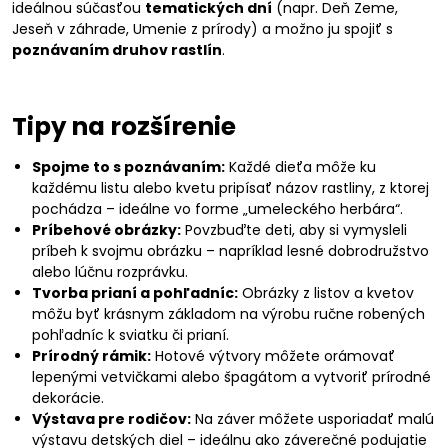
ideálnou súčasťou
tematických dní
(napr. Deň Zeme,
Jeseň v záhrade, Umenie z prírody) a možno ju spojiť s
poznávaním druhov rastlín
.
Tipy na rozšírenie
Spojme to s poznávaním:
Každé dieťa môže ku
každému listu alebo kvetu pripísať názov rastliny, z ktorej
pochádza – ideálne vo forme „umeleckého herbára“.
Príbehové obrázky:
Povzbuďte deti, aby si vymysleli
príbeh k svojmu obrázku – napríklad lesné dobrodružstvo
alebo lúčnu rozprávku.
Tvorba prianí a pohľadníc:
Obrázky z listov a kvetov
môžu byť krásnym základom na výrobu ručne robených
pohľadníc k sviatku či prianí.
Prírodný rámik:
Hotové výtvory môžete orámovať
lepenými vetvičkami alebo špagátom a vytvoriť prírodné
dekorácie.
Výstava pre rodičov:
Na záver môžete usporiadať malú
výstavu detských diel – ideálnu ako záverečné podujatie