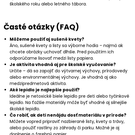
školského roku alebo letného tábora.
Časté otázky (FAQ)
Môžeme použiť aj sušené kvety?
Áno, sušené kvety a listy sa výborne hodia – najmä ak
chcete obrázky uchovať dlhšie. Pred použitím ich
odporúčame lisovať medzi listy papiera.
Je aktivita vhodná aj pre školské vyučovanie?
Určite – dá sa zapojiť do výtvarnej výchovy, prírodovedy
alebo environmentálnej výchovy. Je vhodná aj ako
medzipredmetová aktivita.
Aké lepidlo je najlepšie použiť?
Ideálne je netoxické biele lepidlo pre deti alebo tyčinkové
lepidlo. Na ťažšie materiály môže byť vhodné aj silnejšie
školské lepidlo.
Čo robiť, ak deti nenájdu dosť materiálu v prírode?
Môžete vopred pripraviť nazbierané listy, kvety a trávy,
alebo použiť rastliny zo záhrady či parku. Možné je aj
doplnenie o farebný papier.