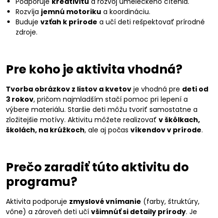
Podporuje
kreativitu
a rozvoj umeleckého cítenia.
Rozvíja
jemnú motoriku
a koordináciu.
Buduje
vzťah k prírode
a učí deti rešpektovať prírodné
zdroje.
Pre koho je aktivita vhodná?
Tvorba obrázkov z listov a kvetov
je vhodná pre
deti od
3 rokov
, pričom najmladším stačí pomoc pri lepení a
výbere materiálu. Staršie deti môžu tvoriť samostatne a
zložitejšie motívy. Aktivitu môžete realizovať
v škôlkach,
školách, na krúžkoch
, ale aj počas
víkendov v prírode
.
Prečo zaradiť túto aktivitu do
programu?
Aktivita podporuje
zmyslové vnímanie
(farby, štruktúry,
vône) a zároveň deti učí
všimnúť si detaily prírody
. Je