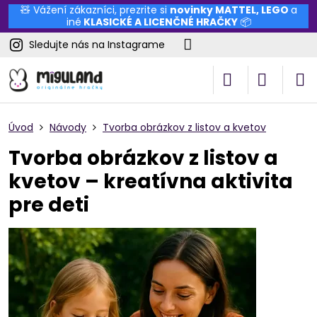
🧸 Vážení zákazníci, prezrite si
novinky
MATTEL
,
LEGO
a
iné
KLASICKÉ A LICENČNÉ HRAČKY
📦
Sledujte nás na Instagrame
Úvod
Návody
Tvorba obrázkov z listov a kvetov
Tvorba obrázkov z listov a
kvetov – kreatívna aktivita
pre deti