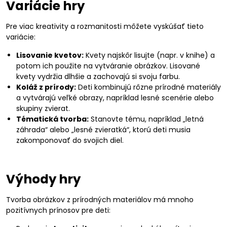
Variácie hry
Pre viac kreativity a rozmanitosti môžete vyskúšať tieto
variácie:
Lisovanie kvetov:
Kvety najskôr lisujte (napr. v knihe) a
potom ich použite na vytváranie obrázkov. Lisované
kvety vydržia dlhšie a zachovajú si svoju farbu.
Koláž z prírody:
Deti kombinujú rôzne prírodné materiály
a vytvárajú veľké obrazy, napríklad lesné scenérie alebo
skupiny zvierat.
Tématická tvorba:
Stanovte tému, napríklad „letná
záhrada“ alebo „lesné zvieratká“, ktorú deti musia
zakomponovať do svojich diel.
Výhody hry
Tvorba obrázkov z prírodných materiálov má mnoho
pozitívnych prínosov pre deti: