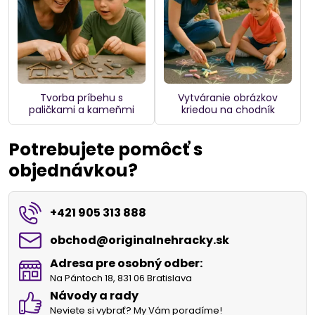
Tvorba príbehu s
Vytváranie obrázkov
paličkami a kameňmi
kriedou na chodník
Potrebujete pomôcť s
objednávkou?
+421 905 313 888
obchod​@originalnehracky​.sk
Adresa pre osobný odber:
Na Pántoch 18, 831 06 Bratislava
Návody a rady
Neviete si vybrať? My Vám poradíme!