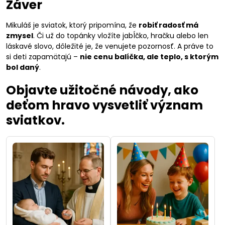
Záver
Mikuláš je sviatok, ktorý pripomína, že
robiť radosť má
zmysel
. Či už do topánky vložíte jabĺčko, hračku alebo len
láskavé slovo, dôležité je, že venujete pozornosť. A práve to
si deti zapamätajú –
nie cenu balíčka, ale teplo, s ktorým
bol daný
.
Objavte užitočné návody, ako
deťom hravo vysvetliť význam
sviatkov.