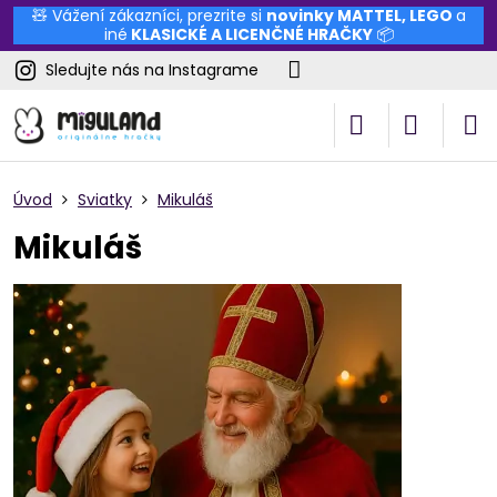
🧸 Vážení zákazníci, prezrite si
novinky
MATTEL
,
LEGO
a
iné
KLASICKÉ A LICENČNÉ HRAČKY
📦
Sledujte nás na Instagrame
Úvod
Sviatky
Mikuláš
Mikuláš