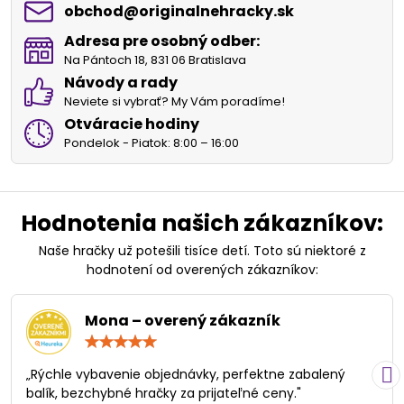
obchod​@originalnehracky​.sk
Adresa pre osobný odber:
Na Pántoch 18, 831 06 Bratislava
Návody a rady
Neviete si vybrať? My Vám poradíme!
Otváracie hodiny
Pondelok - Piatok: 8:00 – 16:00
Hodnotenia našich zákazníkov:
Naše hračky už potešili tisíce detí. Toto sú niektoré z
hodnotení od overených zákazníkov:
Mona – overený zákazník
Hodnotenie:
5
/
„Rýchle vybavenie objednávky, perfektne zabalený
5
balík, bezchybné hračky za prijateľné ceny."