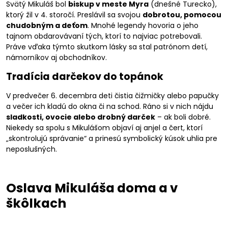
Svätý Mikuláš bol
biskup v meste Myra
(dnešné Turecko),
ktorý žil v 4. storočí. Preslávil sa svojou
dobrotou, pomocou
chudobným a deťom
. Mnohé legendy hovoria o jeho
tajnom obdarovávaní tých, ktorí to najviac potrebovali.
Práve vďaka týmto skutkom lásky sa stal patrónom detí,
námorníkov aj obchodníkov.
Tradícia darčekov do topánok
V predvečer 6. decembra deti čistia čižmičky alebo papučky
a večer ich kladú do okna či na schod. Ráno si v nich nájdu
sladkosti, ovocie alebo drobný darček
– ak boli dobré.
Niekedy sa spolu s Mikulášom objaví aj anjel a čert, ktorí
„skontrolujú správanie“ a prinesú symbolický kúsok uhlia pre
neposlušných.
Oslava Mikuláša doma a v
škôlkach