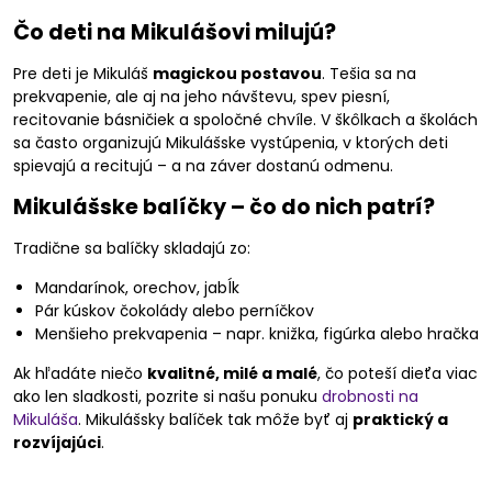
Čo deti na Mikulášovi milujú?
Pre deti je Mikuláš
magickou postavou
. Tešia sa na
prekvapenie, ale aj na jeho návštevu, spev piesní,
recitovanie básničiek a spoločné chvíle. V škôlkach a školách
sa často organizujú Mikulášske vystúpenia, v ktorých deti
spievajú a recitujú – a na záver dostanú odmenu.
Mikulášske balíčky – čo do nich patrí?
Tradične sa balíčky skladajú zo:
Mandarínok, orechov, jabĺk
Pár kúskov čokolády alebo perníčkov
Menšieho prekvapenia – napr. knižka, figúrka alebo hračka
Ak hľadáte niečo
kvalitné, milé a malé
, čo poteší dieťa viac
ako len sladkosti, pozrite si našu ponuku
drobnosti na
Mikuláša
. Mikulášsky balíček tak môže byť aj
praktický a
rozvíjajúci
.