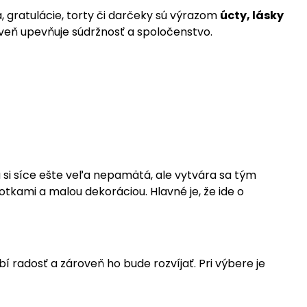
a, gratulácie, torty či darčeky sú výrazom
úcty, lásky
ároveň upevňuje súdržnosť a spoločenstvo.
a si síce ešte veľa nepamätá, ale vytvára sa tým
otkami a malou dekoráciou. Hlavné je, že ide o
í radosť a zároveň ho bude rozvíjať. Pri výbere je