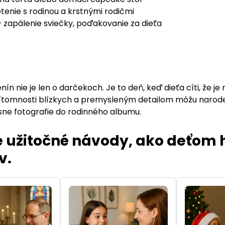
tenie s rodinou a krstnými rodičmi
 – zapálenie sviečky, poďakovanie za dieťa
ín nie je len o darčekoch. Je to deň, keď dieťa cíti, že je
rítomnosti blízkych a premysleným detailom môžu naro
ásne fotografie do rodinného albumu.
 užitočné návody, ako deťom 
v.