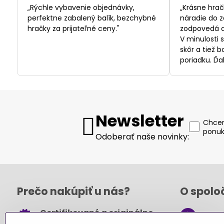
/
„Rýchle vybavenie objednávky,
„Krásne hrač
5
perfektne zabalený balík, bezchybné
náradie do z
hračky za prijateľné ceny."
zodpovedá c
V minulosti 
skôr a tiež 
poriadku. Ďa
Newsletter
Chcem
ponuk
Odoberať naše novinky:
Prečo nakúpiť u nás?
O spolo
Certifikované a originálne
+421
hračky