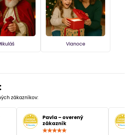
ikuláš
Vianoce
:
ených zákazníkov:
Pavla – overený
zákazník
otenie:
Hodnotenie:
5