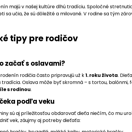
ín majú v našej kultúre dlhú tradíciu. Spoločné stretnuti
Deti sa učia, že sú dôležité a milované. V rodine sa tým z
ké tipy pre rodičov
o začať s oslavami?
rodenín rodičia často pripravujú už k
1. roku života
. Dieť
tradícia. Oslava môže byť skromná – s tortou, balónmi, f
íle s rodinou
.
čeka podľa veku
ny sú aj príležitosťou obdarovať dieťa niečím, čo mu urob
dniť vek, záujmy aj potreby dieťaťa:
mné hračky, hryzadlá, mäkké knihy, motorické hračky