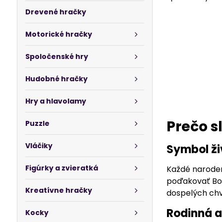
Drevené hračky
Motorické hračky
Spoločenské hry
Hudobné hračky
Hry a hlavolamy
Prečo 
Puzzle
Vláčiky
Symbol ži
Figúrky a zvieratká
Každé narode
poďakovať Bohu
Kreatívne hračky
dospelých chv
Rodinná a
Kocky