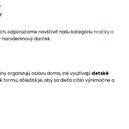
y
y
ch, odporúčame navštíviť našu kategóriu
hračky a
ý narodeninový darček.
ny organizujú oslavu doma, iné využívajú
detské
k formu, dôležité je, aby sa dieťa cítilo výnimočne a