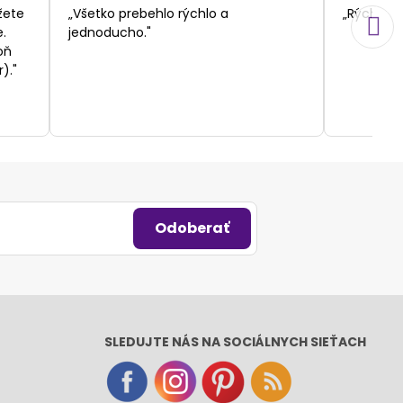
/
žete
„Všetko prebehlo rýchlo a
„Rýchlosť
5
.
jednoducho."
oň
)."
Odoberať
SLEDUJTE NÁS NA SOCIÁLNYCH SIEŤACH