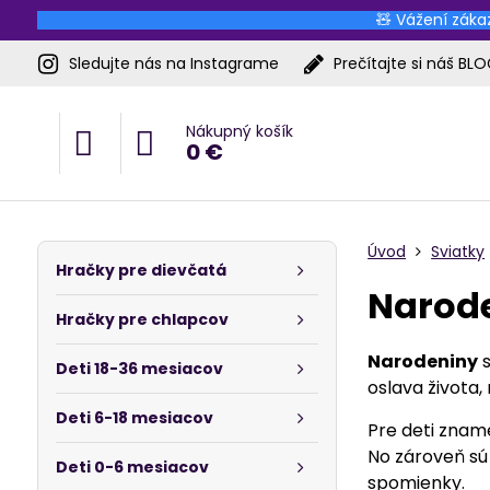
🧸 Vážení zákaz
Sledujte nás na Instagrame
Prečítajte si náš BL
Nákupný košík
0 €
Úvod
Sviatky
Hračky pre dievčatá
Narod
Hračky pre chlapcov
Narodeniny
s
Deti 18-36 mesiacov
oslava života,
Deti 6-18 mesiacov
Pre deti zname
No zároveň sú 
Deti 0-6 mesiacov
spomienky.