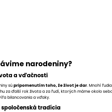
slávime narodeniny?
vota a vďačnosti
niny sú
pripomenutím toho, že život je dar
. Mnohí ľudi
 za ďalší rok života a za ľudí, ktorých máme okolo seba. 
íľa bilancovania a vďaky.
 spoločenská tradícia