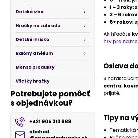
1 – 3 roky:
s
Detská izba
3 – 6 rokov
6+ rokov:
s
Hračky na záhradu
Ak hľadáte
kv
Detské ihrisko
hry pre najme
Balóny a hélium
Oslava do
Mensa produkty
S narastajúcim
Všetky hračky
centrá, kavi
Potrebujete pomôcť
prijaté.
s objednávkou?
Tipy na 
+421 905 313 888
Tematická v
obchod​
Ručne robe
@originalnehracky​.sk