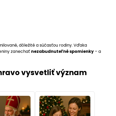
 milované, dôležité a súčasťou rodiny. Vďaka
deniny zanechať
nezabudnuteľné spomienky
– a
hravo vysvetliť význam