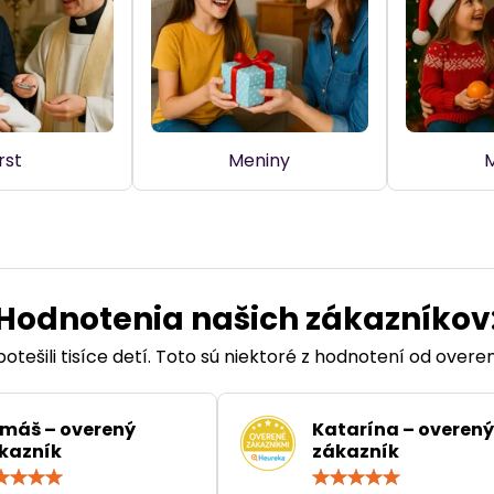
rst
Meniny
M
Hodnotenia našich zákazníkov
otešili tisíce detí. Toto sú niektoré z hodnotení od over
máš – overený
Katarína – overený
kazník
zákazník
Hodnotenie:
Hodn
5
5