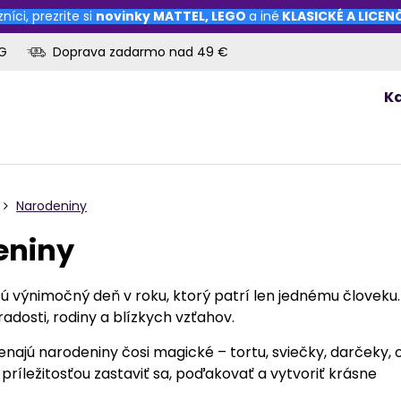
níci, prezrite si
novinky
MATTEL
,
LEGO
a iné
KLASICKÉ A LICE
OG
Doprava zadarmo nad 49 €
K
Narodeniny
eniny
ú výnimočný deň v roku, ktorý patrí len jednému človeku.
 radosti, rodiny a blízkych vzťahov.
najú narodeniny čosi magické – tortu, sviečky, darčeky, o
príležitosťou zastaviť sa, poďakovať a vytvoriť krásne