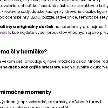
tavebnice, chodítka, hudobné nástroje, interaktívne knih
:
kreatívne sady, detské kuchynky, drevené vláčiky, figúrk
poločenské hry, LEGO, puzzle, stavebnice, tematické sety
alitný a originálny darček
na narodeniny pre najmenší
nších
, kde nájdete výber produktov vhodných aj ako prv
ma či v herničke?
 vekom detí pribúdajú aj nové možnosti osláv. Mnohé rodi
arne alebo vonkajšie priestory
. Nech si zvolíte akúkoľve
výnimočné momenty
ýzdoba (napr. zvieratká, rozprávky, obľúbené farby)
ná torta alebo domáci cupcake stôl