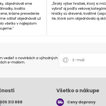
/
/
ky, objednávali sme
„Široký výber hračiek, ktorý si mô
5
5
áhradky, kvalita
vybrať aj podľa vekovej kategórie
ene, krásne prevedenie.
Hračky sú drevené, kvalitné (asp
sme odtiaľ objednávali už
tie, ktoré som objednávala aj skôr
bolo všetko v najlepšom
kujeme."
 vedieť o novinkách a výhodných
ách e-mailom.
čnosti
Všetko o nákupe
 905 313 888
Ceny dopravy