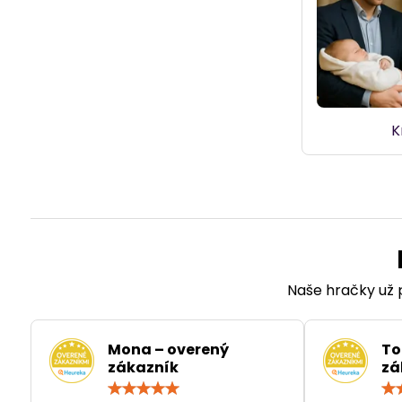
K
Naše hračky už p
Mona – overený
To
zákazník
zá
Hodnotenie:
5