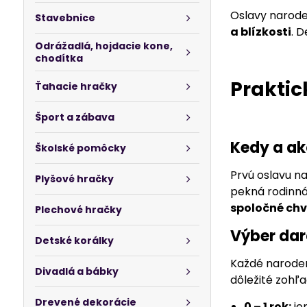
Oslavy naroden
Stavebnice
a blízkosti
. 
Odrážadlá, hojdacie kone,
chodítka
Praktic
Ťahacie hračky
Šport a zábava
Kedy a ak
Školské pomôcky
Prvú oslavu na
Plyšové hračky
pekná rodinná 
spoločné chv
Plechové hračky
Výber dar
Detské korálky
Každé narodeni
Divadlá a bábky
dôležité zohľa
Drevené dekorácie
0 – 1 rok:
je