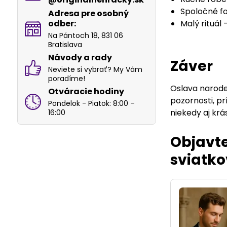
Spoločné fo
Adresa pre osobný
odber:
Malý rituál
Na Pántoch 18, 831 06
Bratislava
Návody a rady
Záver
Neviete si vybrať? My Vám
poradíme!
Oslava naroden
Otváracie hodiny
pozornosti, p
Pondelok - Piatok: 8:00 –
niekedy aj kr
16:00
Objavte
sviatko